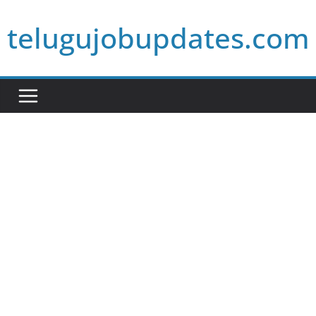
Skip
telugujobupdates.com
to
content