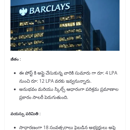
జీతం :
ఈ పోస్ట్ కి అప్లై చేసుకున్న వారికి సుమారు గా రూ: 4 LPA
నుంచి రూ: 12 LPA వరకు ఇవ్వనున్నారు.
అనుభవం మరియు స్కిల్స్ ఆధారంగా పరిశ్రమ ప్రమాణాల
ప్రకారం సాలరీ పెరుగుతుంది.
వయస్సు పరిమితి :
సాధారణంగా 18 సంవత్సరాలు పైబడిన అభ్యర్థులు అప్లై