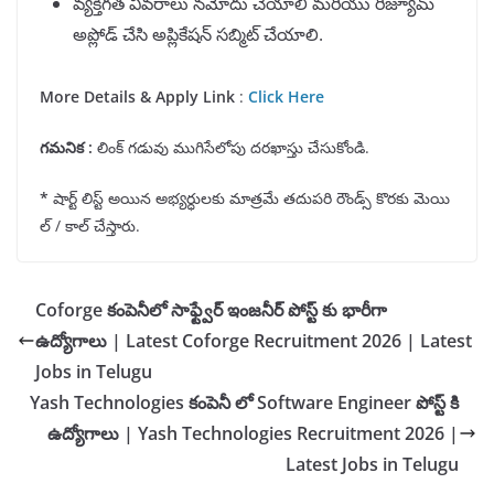
వ్యక్తిగత వివరాలు నమోదు చేయాలి మరియు రిజ్యూమ్
అప్లోడ్ చేసి అప్లికేషన్ సబ్మిట్ చేయాలి.
More Details & Apply Link
:
Click Here
గమనిక
:
లింక్ గడువు ముగిసేలోపు దరఖాస్తు చేసుకోండి.
*
షార్ట్ లిస్ట్ అయిన అభ్యర్ధులకు మాత్రమే తదుపరి రౌండ్స్ కొరకు మెయి
ల్ / కాల్ చేస్తారు.
Coforge కంపెనీలో సాఫ్ట్వేర్ ఇంజనీర్ పోస్ట్ కు భారీగా
ఉద్యోగాలు | Latest Coforge Recruitment 2026 | Latest
Jobs in Telugu
Yash Technologies కంపెనీ లో Software Engineer పోస్ట్ కి
ఉద్యోగాలు | Yash Technologies Recruitment 2026 |
Latest Jobs in Telugu