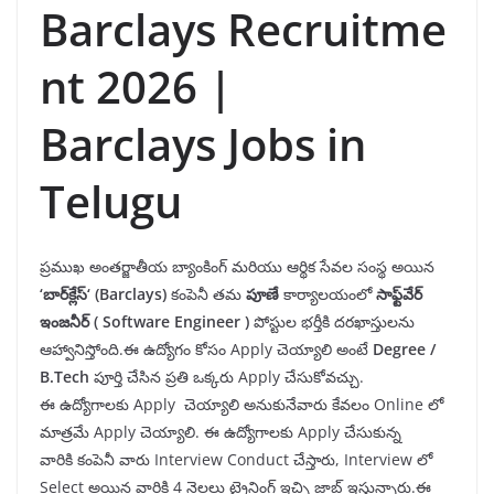
Barclays Recruitme
nt 2026 |
Barclays Jobs in
Telugu
ప్రముఖ అంతర్జాతీయ బ్యాంకింగ్ మరియు ఆర్థిక సేవల సంస్థ అయిన
‘
బార్
క్లేస్
‘ (Barclays)
కంపెనీ తమ
పూణే
కార్యాలయంలో
సాఫ్ట్
వేర్
ఇంజనీర్
(
Software Engineer
)
పోస్టుల భర్తీకి దరఖాస్తులను
ఆహ్వానిస్తోంది.ఈ ఉద్యోగం కోసం Apply చెయ్యాలి అంటే
Degree /
B.Tech
పూర్తి చేసిన ప్రతి ఒక్కరు Apply చేసుకోవచ్చు.
ఈ ఉద్యోగాలకు Apply చెయ్యాలి అనుకునేవారు కేవలం Online లో
మాత్రమే Apply చెయ్యాలి. ఈ ఉద్యోగాలకు Apply చేసుకున్న
వారికి కంపెనీ వారు Interview Conduct చేస్తారు, Interview లో
Select అయిన వారికి 4 నెలలు ట్రైనింగ్ ఇచ్చి జాబ్ ఇస్తున్నారు.ఈ