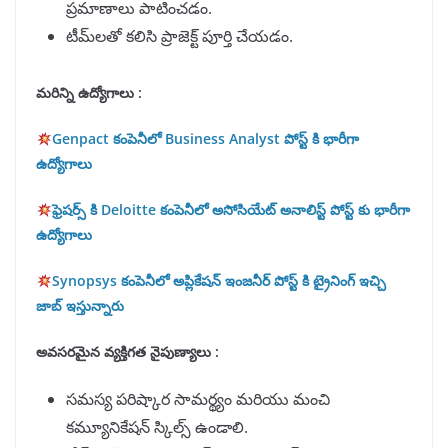
ప్రమాణాలు పాటించడం.
టీమ్‌లతో కలిసి ప్రాజెక్ట్ పూర్తి చేయడం.
మరిన్ని ఉద్యోగాలు :
Genpact కంపెనీలో Business Analyst పోస్ట్ కి భారీగా
ఉద్యోగాలు
ఫ్రెషర్స్ కి Deloitte కంపెనీలో అసోసియేట్ అనాలిస్ట్ పోస్ట్ కు భారీగా
ఉద్యోగాలు
Synopsys కంపెనీలో అప్లికేషన్ ఇంజనీర్ పోస్ట్ కి ట్రైనింగ్ ఇచ్చి
జాబ్ ఇస్తున్నారు
అవసరమైన వ్యక్తిగత నైపుణ్యాలు :
సమస్య పరిష్కార సామర్థ్యం మరియు మంచి
కమ్యూనికేషన్ స్కిల్స్ ఉండాలి.