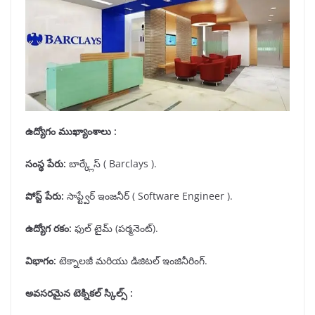
ఉద్యోగం ముఖ్యాంశాలు :
సంస్థ పేరు
:
బార్క్లేస్ ( Barclays ).
పోస్ట్ పేరు
:
సాఫ్ట్వేర్ ఇంజనీర్ ( Software Engineer ).
ఉద్యోగ రకం
:
ఫుల్ టైమ్ (పర్మనెంట్).
విభాగం
:
టెక్నాలజీ మరియు డిజిటల్ ఇంజినీరింగ్.
అవసరమైన టెక్నికల్ స్కిల్స్ :