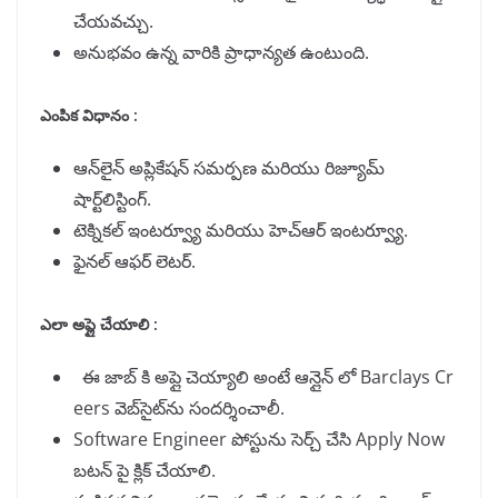
చేయవచ్చు.
అనుభవం ఉన్న వారికి ప్రాధాన్యత ఉంటుంది.
ఎంపిక విధానం :
ఆన్‌లైన్ అప్లికేషన్ సమర్పణ మరియు రిజ్యూమ్
షార్ట్‌లిస్టింగ్.
టెక్నికల్ ఇంటర్వ్యూ మరియు హెచ్‌ఆర్ ఇంటర్వ్యూ.
ఫైనల్ ఆఫర్ లెటర్.
ఎలా అప్లై చేయాలి :
ఈ జాబ్ కి అప్లై చెయ్యాలి అంటే ఆన్లైన్ లో Barclays Cr
eers వెబ్‌సైట్‌ను సందర్శించాలీ.
Software Engineer పోస్టును సెర్చ్ చేసి Apply Now
బటన్ పై క్లిక్ చేయాలి.