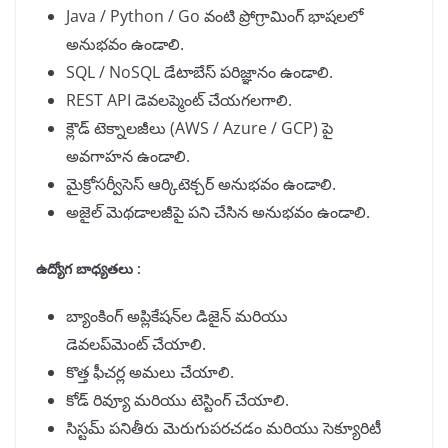
Java / Python / Go వంటి ప్రోగ్రామింగ్ భాషలలో
అనుభవం ఉండాలి.
SQL / NoSQL డేటాబేస్ పరిజ్ఞానం ఉండాలి.
REST API డెవలప్మెంట్ చేయగలగాలి.
క్లౌడ్ టెక్నాలజీలు (AWS / Azure / GCP) పై
అవగాహన ఉండాలి.
మైక్రోసర్వీసెస్ ఆర్కిటెక్చర్ అనుభవం ఉండాలి.
అజైల్ మెథడాలజీపై పని చేసిన అనుభవం ఉండాలి.
ఉద్యోగ బాధ్యతలు :
బ్యాంకింగ్ అప్లికేషన్‌ల డిజైన్ మరియు
డెవలప్‌మెంట్ చేయాలి.
కొత్త ఫీచర్ల అమలు చేయాలి.
కోడ్ రివ్యూ మరియు టెస్టింగ్ చేయాలి.
సిస్టమ్ పనితీరు మెరుగుపరచడం మరియు సెక్యూరిటీ