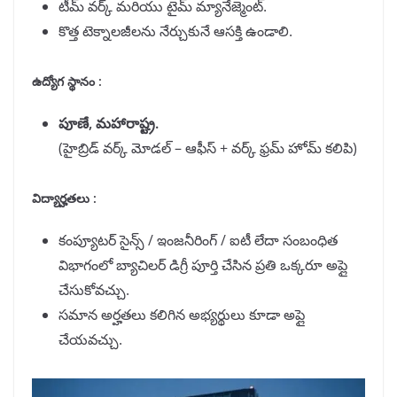
టీమ్ వర్క్ మరియు టైమ్ మ్యానేజ్మెంట్.
కొత్త టెక్నాలజీలను నేర్చుకునే ఆసక్తి ఉండాలి.
ఉద్యోగ స్థానం :
పూణే, మహారాష్ట్ర.
(హైబ్రిడ్ వర్క్ మోడల్ – ఆఫీస్ + వర్క్ ఫ్రమ్ హోమ్ కలిపి)
విద్యార్హతలు :
కంప్యూటర్ సైన్స్ / ఇంజనీరింగ్ / ఐటీ లేదా సంబంధిత
విభాగంలో బ్యాచిలర్ డిగ్రీ పూర్తి చేసిన ప్రతి ఒక్కరూ అప్లై
చేసుకోవచ్చు.
సమాన అర్హతలు కలిగిన అభ్యర్థులు కూడా అప్లై
చేయవచ్చు.