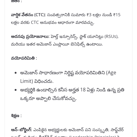
జీతం :
వార్షిక వేతనం
(CTC):
సంవత్సరానికి సుమారు ₹3 లక్షల నుండి ₹15
లక్షల వరకు CTC అనుభవం ఆధారంగా మారవచ్చు.
అదనపు ప్రయోజనాలు
:
హెల్త్ ఇన్సూరెన్స్, స్టాక్ యూనిట్లు (RSUs),
మరియు ఇతర అమెజాన్ ఎంప్లాయీ బెనిఫిట్స్ ఉంటాయి.
వయోపరిమితి :
అమెజాన్ సాధారణంగా నిర్దిష్ట వయోపరిమితిని (Age
Limit) విధించదు.
అభ్యర్థికి ఉండాల్సిన కనీస అర్హత 18 ఏళ్లు నిండి ఉన్న ప్రతి
ఒక్కరూ అప్పాలి చేసుకోవచ్చు.
శిక్షణ :
ఆన్
–
బోర్డింగ్
:
ఎంపికైన అభ్యర్థులకు అమెజాన్ పని సంస్కృతి, సాఫ్ట్‌వేర్