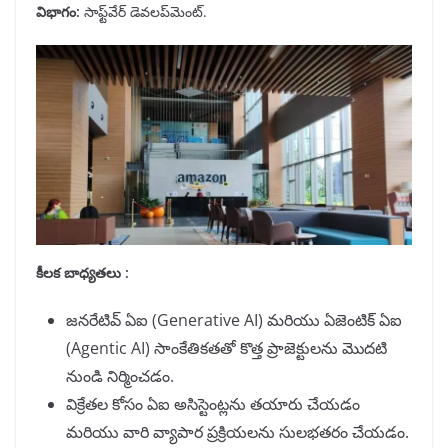
విభాగం
:
సాఫ్ట్‌వేర్ డెవలప్‌మెంట్.
కీలక బాధ్యతలు :
జనరేటివ్ ఏఐ (Generative AI) మరియు ఏజెంటిక్ ఏఐ
(Agentic AI) సాంకేతికతతో కొత్త ప్రాజెక్టులను మొదటి
నుండి నిర్మించడం.
విక్రేతల కోసం ఏఐ అసిస్టెంట్లను తయారు చేయడం
మరియు వారి వ్యాపార ప్రక్రియలను సులభతరం చేయడం.