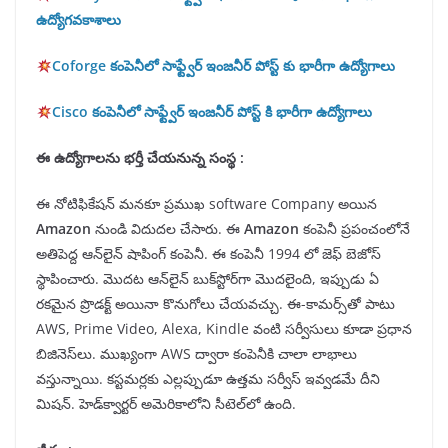
ఉద్యోగవకాశాలు
Coforge కంపెనీలో సాఫ్ట్వేర్ ఇంజనీర్ పోస్ట్ కు భారీగా ఉద్యోగాలు
Cisco కంపెనీలో సాఫ్ట్వేర్ ఇంజనీర్ పోస్ట్ కి భారీగా ఉద్యోగాలు
ఈ ఉద్యోగాలను భర్తీ చేయనున్న సంస్థ :
ఈ నోటిఫికేషన్ మనకూ ప్రముఖ software Company అయిన
Amazon
నుండి విదుదల చేసారు. ఈ
Amazon
కంపెనీ ప్రపంచంలోనే
అతిపెద్ద ఆన్‌లైన్ షాపింగ్ కంపెనీ. ఈ కంపెనీ 1994 లో జెఫ్ బెజోస్
స్థాపించారు. మొదట ఆన్‌లైన్ బుక్‌స్టోర్‌గా మొదలైంది, ఇప్పుడు ఏ
రకమైన ప్రొడక్ట్ అయినా కొనుగోలు చేయవచ్చు. ఈ-కామర్స్‌తో పాటు
AWS, Prime Video, Alexa, Kindle వంటి సర్వీసులు కూడా ప్రధాన
బిజినెస్‌లు. ముఖ్యంగా AWS ద్వారా కంపెనీకి చాలా లాభాలు
వస్తున్నాయి. కస్టమర్లకు ఎల్లప్పుడూ ఉత్తమ సర్వీస్ ఇవ్వడమే దీని
మిషన్. హెడ్‌క్వార్టర్ అమెరికాలోని సీటెల్‌లో ఉంది.