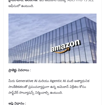
ఆఫీసులో ఉంటుంది.
ప్రాజెక్టు వివరాలు :
మీరు
Generative AI
మరియు
Agentic AI
వంటి అత్యాధునిక
సాంకేతికతలతో ప్రపంచవ్యాప్తంగా ఉన్న అమెజాన్ విక్రేతల కోసం
సాఫ్ట్‌వేర్ సొల్యూషన్స్ నిర్మించాల్సి ఉంటుంది.
అప్లై విధానం :