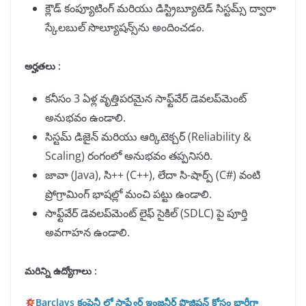
క్లౌడ్ కంప్యూటింగ్ మరియు డిస్ట్రిబ్యూటెడ్ సిస్టమ్స్ ద్వారా
స్కేలబుల్ సొల్యూషన్స్‌ను అందించడం.
అర్హతలు :
కనీసం 3 ఏళ్ల వృత్తిపరమైన సాఫ్ట్‌వేర్ డెవలప్‌మెంట్
అనుభవం ఉండాలి.
సిస్టమ్ డిజైన్ మరియు ఆర్కిటెక్చర్ (Reliability &
Scaling) రంగంలో అనుభవం తప్పనిసరి.
జావా (Java), సి++ (C++), లేదా సి-షార్ప్ (C#) వంటి
ప్రోగ్రామింగ్ భాషల్లో మంచి పట్టు ఉండాలి.
సాఫ్ట్‌వేర్ డెవలప్‌మెంట్ లైఫ్ సైకిల్ (SDLC) పై పూర్తి
అవగాహన ఉండాలి.
మరిన్ని ఉద్యోగాలు :
Barclays కంపెనీ లో సాఫ్ట్వేర్ ఇంజనీర్ పొజిషన్ కోసం భారీగా