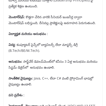
టూల్స్ మరియు లీడర్‌షిప్ సూత్రాల (Leadership Principles) పై
ప్రత్యేక శిక్షణ ఉంటుంది.
మెంటార్
షిప్
:
కొత్తగా చేరిన వారికి సీనియర్ ఇంజనీర్ల ద్వారా
మెంటార్‌షిప్ లభిస్తుంది, దీనివల్ల ప్రాజెక్టులపై అవగాహన పెరుగుతుంది.
విద్యార్హత మరియు అనుభవం :
విద్య
:
కంప్యూటర్ సైన్స్‌లో బ్యాచిలర్స్ లేదా మాస్టర్స్ డిగ్రీ
(B.Tech/BE/M.Tech).
అనుభవం
:
సాఫ్ట్‌వేర్ డెవలప్‌మెంట్‌లో కనీసం 3 ఏళ్ల అనుభవం మరియు
సిస్టమ్ డిజైన్‌లో అనుభవం ఉండాలి.
సాంకేతిక నైపుణ్యం
:
Java, C++, లేదా C# వంటి ప్రోగ్రామింగ్ భాషల్లో
నైపుణ్యం ఉండాలి.
పని ప్రదేశం :
హైదరాబాద్
,
తెలంగాణ
:
ఇది అమెజాన్ యొక్క ‘ADCI HYD 13 SEZ’