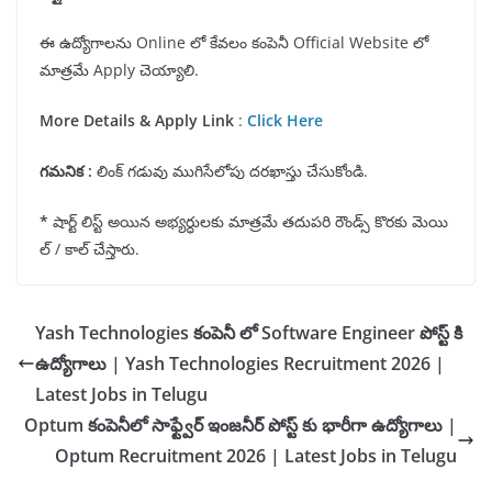
ఈ ఉద్యోగాలను Online లో కేవలం కంపెనీ Official Website లో
మాత్రమే Apply చెయ్యాలి.
More Details & Apply Link
:
Click Here
గమనిక
:
లింక్ గడువు ముగిసేలోపు దరఖాస్తు చేసుకోండి.
*
షార్ట్ లిస్ట్ అయిన అభ్యర్ధులకు మాత్రమే తదుపరి రౌండ్స్ కొరకు మెయి
ల్ / కాల్ చేస్తారు.
Yash Technologies కంపెనీ లో Software Engineer పోస్ట్ కి
ఉద్యోగాలు | Yash Technologies Recruitment 2026 |
Latest Jobs in Telugu
Optum కంపెనీలో సాఫ్ట్వేర్ ఇంజనీర్ పోస్ట్ కు భారీగా ఉద్యోగాలు |
Optum Recruitment 2026 | Latest Jobs in Telugu