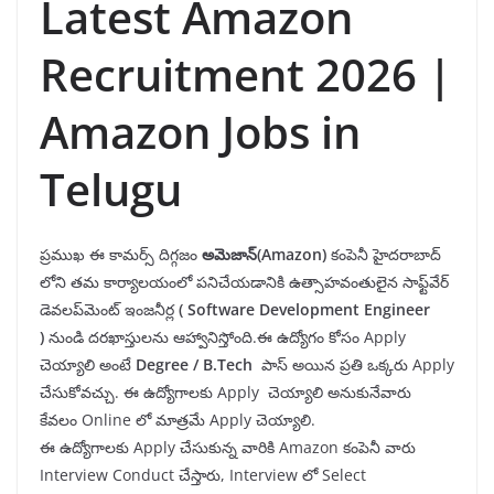
Latest Amazon
Recruitment 2026 |
Amazon Jobs in
Telugu
ప్రముఖ ఈ కామర్స్ దిగ్గజం
అమెజాన్
(Amazon)
కంపెనీ
హైదరాబాద్
లోని తమ కార్యాలయంలో పనిచేయడానికి ఉత్సాహవంతులైన సాఫ్ట్‌వేర్
డెవలప్‌మెంట్ ఇంజనీర్ల
(
S
oftware Development Engineer
)
నుండి దరఖాస్తులను ఆహ్వానిస్తోంది.ఈ ఉద్యోగం కోసం Apply
చెయ్యాలి అంటే
Degree
/ B.Tech
పాస్ అయిన ప్రతి ఒక్కరు Apply
చేసుకోవచ్చు. ఈ ఉద్యోగాలకు Apply చెయ్యాలి అనుకునేవారు
కేవలం Online లో మాత్రమే Apply చెయ్యాలి.
ఈ ఉద్యోగాలకు Apply చేసుకున్న వారికి Amazon కంపెనీ వారు
Interview Conduct చేస్తారు, Interview లో Select