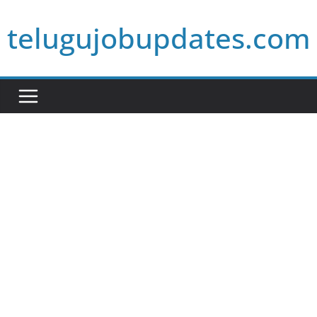
Skip
telugujobupdates.com
to
content