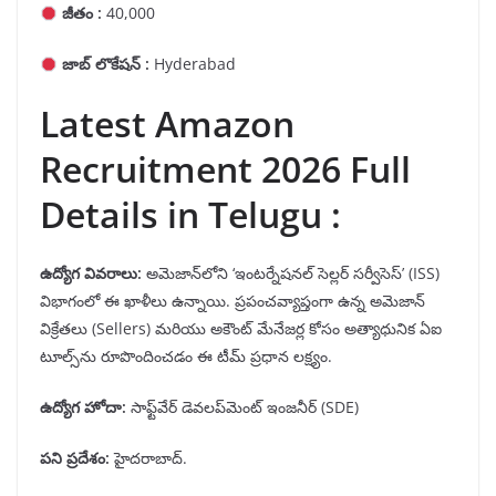
జీతం :
40,000
జాబ్ లొకేషన్ :
Hyderabad
Latest Amazon
Recruitment 2026 Full
Details in Telugu :
ఉద్యోగ వివరాలు
:
అమెజాన్‌లోని ‘ఇంటర్నేషనల్ సెల్లర్ సర్వీసెస్’ (ISS)
విభాగంలో ఈ ఖాళీలు ఉన్నాయి. ప్రపంచవ్యాప్తంగా ఉన్న అమెజాన్
విక్రేతలు (Sellers) మరియు అకౌంట్ మేనేజర్ల కోసం అత్యాధునిక ఏఐ
టూల్స్‌ను రూపొందించడం ఈ టీమ్ ప్రధాన లక్ష్యం.
ఉద్యోగ హోదా
:
సాఫ్ట్‌వేర్ డెవలప్‌మెంట్ ఇంజనీర్ (SDE)
పని ప్రదేశం
:
హైదరాబాద్.