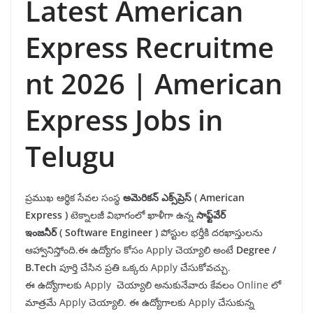
Latest American
Express Recruitme
nt 2026 | American
Express Jobs in
Telugu
ప్రముఖ ఆర్థిక సేవల సంస్థ
అమెరికన్ ఎక్స్
ప్రెస్
(
American
Express
)
టెక్నాలజీ విభాగంలో ఖాళీగా ఉన్న
సాఫ్ట్
వేర్
ఇంజనీర్
(
Software Engineer
)
పోస్టుల భర్తీకి దరఖాస్తులను
ఆహ్వానిస్తోంది.ఈ ఉద్యోగం కోసం Apply చెయ్యాలి అంటే
Degree
/
B.Tech
పూర్తి చేసిన ప్రతి ఒక్కరు Apply చేసుకోవచ్చు.
ఈ ఉద్యోగాలకు Apply చెయ్యాలి అనుకునేవారు కేవలం Online లో
మాత్రమే Apply చెయ్యాలి. ఈ ఉద్యోగాలకు Apply చేసుకున్న