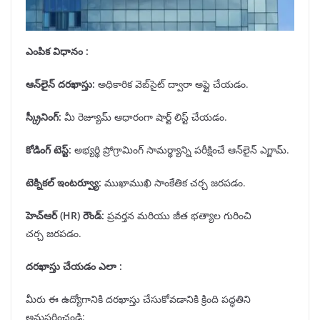
ఎంపిక విధానం :
ఆన్
లైన్ దరఖాస్తు
:
అధికారిక వెబ్‌సైట్ ద్వారా అప్లై చేయడం.
స్క్రీనింగ్
:
మీ రెజ్యూమ్ ఆధారంగా షార్ట్ లిస్ట్ చేయడం.
కోడింగ్ టెస్ట్
:
అభ్యర్థి ప్రోగ్రామింగ్ సామర్థ్యాన్ని పరీక్షించే ఆన్‌లైన్ ఎగ్జామ్.
టెక్నికల్ ఇంటర్వ్యూ
:
ముఖాముఖి సాంకేతిక చర్చ జరపడం.
హెచ్ఆర్
(HR)
రౌండ్
:
ప్రవర్తన మరియు జీత భత్యాల గురించి
చర్చ జరపడం.
దరఖాస్తు చేయడం ఎలా :
మీరు ఈ ఉద్యోగానికి దరఖాస్తు చేసుకోవడానికి క్రింది పద్ధతిని
అనుసరించండి: