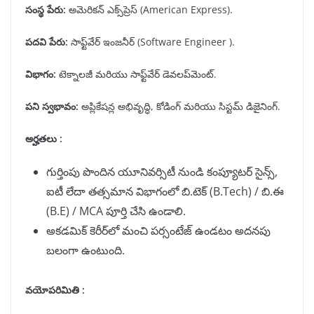
సంస్థ పేరు
:
అమెరికన్ ఎక్స్‌ప్రెస్ (American Express).
పదవి పేరు
:
సాఫ్ట్‌వేర్ ఇంజనీర్ (Software Engineer ).
విభాగం
:
టెక్నాలజీ మరియు సాఫ్ట్‌వేర్ డెవలప్‌మెంట్.
పని స్వభావం
:
అప్లికేషన్ల అభివృద్ధి, కోడింగ్ మరియు సిస్టమ్ డిజైనింగ్.
అర్హతలు :
గుర్తింపు పొందిన యూనివర్సిటీ నుండి కంప్యూటర్ సైన్స్,
ఐటీ లేదా తత్సమాన విభాగంలో బి.టెక్ (B.Tech) / బి.ఈ
(B.E) / MCA పూర్తి చేసి ఉండాలి.
అకడమిక్ కెరీర్‌లో మంచి పర్సంటేజ్ ఉండటం అదనపు
బలంగా ఉంటుంది.
వయోపరిమితి :