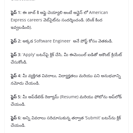
స్టెప్
1:
ఈ జాబ్ కి అప్లై చెయ్యాలి అంటే ఆన్లైన్ లో American
Express careers వెబ్‌సైట్‌ను సందర్శించండి. (లింక్ కింద
ఇవ్వబడింది).
స్టెప్
2:
అక్కడ Software Engineer అనే పోస్ట్ కోసం వెతకండి.
స్టెప్
3:
‘Apply’ బటన్‌పై క్లిక్ చేసి, మీ ఈమెయిల్ ఐడితో అకౌంట్ క్రియేట్
చేసుకోండి.
స్టెప్
4:
మీ వ్యక్తిగత వివరాలు, విద్యార్హతలు మరియు పని అనుభవాన్ని
నమోదు చేయండి.
స్టెప్
5:
మీ అప్‌డేటెడ్ రెజ్యూమ్ (Resume) మరియు ఫోటోను అప్‌లోడ్
చేయండి.
స్టెప్
6:
అన్ని వివరాలు సరిచూసుకున్న తర్వాత ‘Submit’ బటన్‌ను క్లిక్
చేయండి.