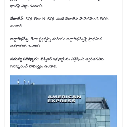
భాషపై పట్టు ఉండాలి.
డేటాబేస్
:
SQL లేదా NoSQL వంటి డేటాబేస్ మేనేజ్‌మెంట్ తెలిసి
ఉండాలి.
అల్గారిథమ్స్
:
డేటా స్ట్రక్చర్స్ మరియు అల్గారిథమ్స్‌పై ప్రాథమిక
అవగాహన ఉండాలి.
సమస్య పరిష్కారం
:
టెక్నికల్ ఇష్యూస్‌ను విశ్లేషించి త్వరితగతిన
పరిష్కరించే సామర్థ్యం ఉండాలి.