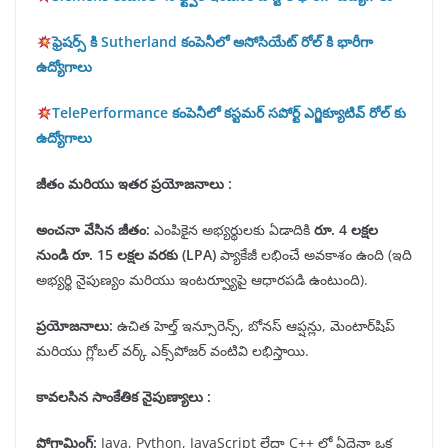
ఫ్రెషర్స్ కి Sutherland కంపెనీలో అసోసియేట్ రోల్ కి భారీగా
ఉద్యోగాలు
TelePerformance కంపెనీలో కస్టమర్ సపోర్ట్ ఎగ్జిక్యూటివ్ రోల్ కు
ఉద్యోగాలు
జీతం మరియు ఇతర ప్రయోజనాలు :
అంచనా వేసిన జీతం
:
ఎంపికైన అభ్యర్థులకు ఏడాదికి
రూ
.
4
లక్షల
నుండి రూ
. 15
లక్షల వరకు
(LPA)
ప్యాకేజీ లభించే అవకాశం ఉంది (ఇది
అభ్యర్థి నైపుణ్యం మరియు ఇంటర్వ్యూపై ఆధారపడి ఉంటుంది).
ప్రయోజనాలు
:
ఉచిత హెల్త్ ఇన్సూరెన్స్, బోనస్ ఆప్షన్లు, మెంటార్‌షిప్
మరియు గ్లోబల్ వర్క్ ఎక్స్‌పోజర్ వంటివి లభిస్తాయి.
కావలసిన సాంకేతిక నైపుణ్యాలు :
ప్రోగ్రామింగ్
:
Java, Python, JavaScript లేదా C++ లో ఏదైనా ఒక