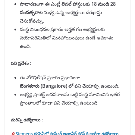
సాధారణంగా ఈ ఎంట్రీ లెవల్ పోస్టులకు
18
నుండి
28
సంవత్సరాల
మధ్య ఉన్న అభ్యర్థులు దరఖాస్తు
చేసుకోవచ్చు.
సంస్థ నిబంధనల ప్రకారం అర్హత గల అభ్యర్థులకు
వయోపరిమితిలో మినహాయింపులు ఉండే అవకాశం
ఉంది.
పని ప్రదేశం :
ఈ నోటిఫికేషన్ ప్రకారం ప్రధానంగా
బెంగళూరు (Bangalore)
లో పని చేయాల్సి ఉంటుంది.
అభ్యర్థి ప్రాజెక్ట్ అవసరాలను బట్టి సంస్థ సూచించిన ఇతర
ప్రాంతాలలో కూడా పని చేయాల్సి ఉంటుంది.
మరిన్ని ఉద్యోగాలు :
Siemens కంపెనీలో సాఫ్ట్వేర్ ఇంజనీర్ పోస్ట్ కి భారీగా ఉద్యోగాలు