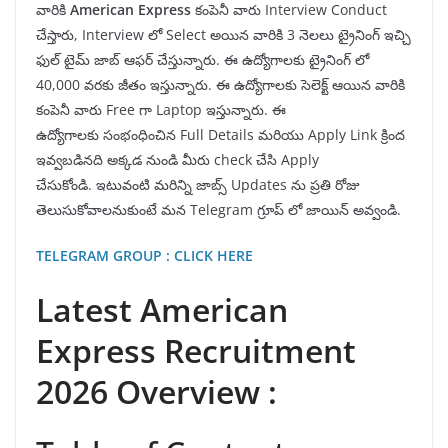
వారికి
American Express
కంపెనీ వారు Interview Conduct
చేస్తారు, Interview లో Select అయిన వారికి 3 నెలలు ట్రైనింగ్ ఇచ్చి
ఫుల్ టైమ్ జాబ్ ఆఫర్ చేస్తున్నారు. ఈ ఉద్యోగాలకు ట్రైనింగ్ లో
40,000 వరకు జీతం ఇస్తున్నారు. ఈ ఉద్యోగాలకు సెలెక్ట్ ఆయిన వారికి
కంపెనీ వారు Free గా Laptop ఇస్తున్నారు. ఈ
ఉద్యోగాలకు సంభంధించిన Full Details మరియు Apply Link క్రింద
ఇవ్వబడినది అక్కడ నుండి మీరు check చేసి Apply
చేసుకోండి. ఇటువంటి మరిన్ని జాబ్స్ Updates ను ప్రతి రోజు
తెలుసుకోవాలనుకుంటే మన Telegram గ్రూప్ లో జాయిన్ అవ్వండి.
TELEGRAM GROUP : CLICK HERE
Latest American
Express Recruitment
2026 Overview :