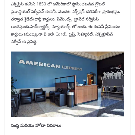
ఎక్స్‌ప్రెస్ కంపెనీ 1850 లో అమెరికాలో స్థాపించబడిన గ్లోబల్
ఫైనాన్షియల్ సర్వీసెస్ కంపెనీ. మొదట ఎక్స్‌ప్రెస్ డెలివరీగా ప్రారంభమై,
తర్వాత క్రెడిట్/చార్జ్ కార్డులు, పేమెంట్స్, ట్రావెల్ సర్వీసెస్
అందిస్తుంది.హెడ్‌క్వార్టర్స్: న్యూయార్క్ లో ఉంది. ఈ కంపెనీ ప్రీమియం
కార్డులు (ముఖ్యంగా Black Card), ట్రస్ట్, సెక్యూరిటీ, ఎక్స్‌క్లూసివ్
సర్వీస్ కు ప్రసిద్ది.
సంస్థ మరియు హోదా వివరాలు :