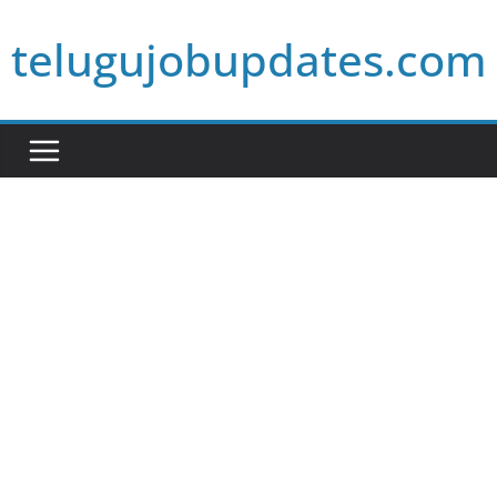
Skip
telugujobupdates.com
to
content