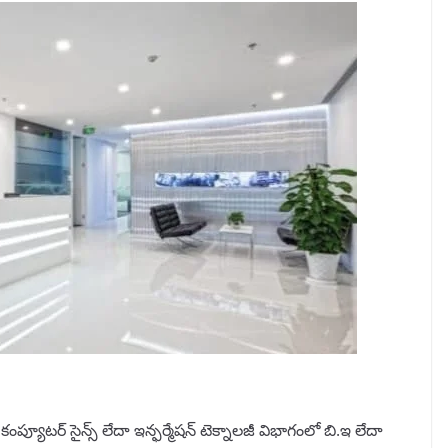
ంప్యూటర్ సైన్స్ లేదా ఇన్ఫర్మేషన్ టెక్నాలజీ విభాగంలో బి.ఇ లేదా