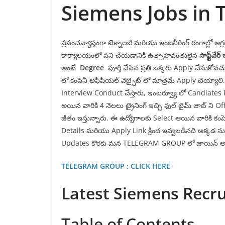
Siemens Jobs in 
ప్రపంచవ్యాప్తంగా టెక్నాలజీ మరియు ఇంజనీరింగ్ రంగాల్లో అగ
కార్యాలయంలో పని చేయడానికి ఉత్సాహవంతులైన
సాఫ్ట్
వేర్ 
అంటే
Degree
పూర్తి చేసిన ప్రతి ఒక్కరు Apply చేసుకో
లో కంపెనీ అఫిషియల్ వెబ్సైట్ లో మాత్రమే Apply చెయ్యాలి
Interview Conduct చేస్తారు, ఇంటర్వ్యూ లో Candiates
అయిన వారికి 4 నెలలు ట్రైనింగ్ ఇచ్చి ఫుల్ టైమ్ జాబ్ ని O
జీతం ఇస్తున్నారు. ఈ ఉద్యోగాలకు Select ఆయిన వారికి కం
Details మరియు Apply Link క్రింద ఇవ్వబడినది అక్కడ నుం
Updates కొరకు మన TELEGRAM GROUP లో జాయిన్ అవ
TELEGRAM GROUP : CLICK HERE
Latest Siemens Recru
Table of Contents