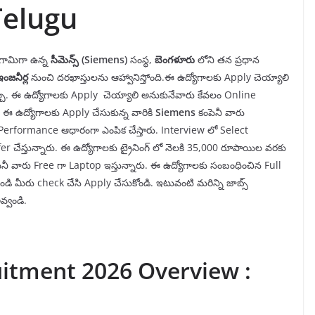
Telugu
్రగామిగా ఉన్న
సీమెన్స్
(Siemens)
సంస్థ,
బెంగళూరు
లోని తన ప్రధాన
ఇంజనీర్ల
నుంచి దరఖాస్తులను ఆహ్వానిస్తోంది.ఈ ఉద్యోగాలకు Apply చెయ్యాలి
వచ్చు. ఈ ఉద్యోగాలకు Apply చెయ్యాలి అనుకునేవారు కేవలం Online
. ఈ ఉద్యోగాలకు Apply చేసుకున్న వారికి
Siemens
కంపెనీ వారు
 Performance ఆధారంగా ఎంపిక చేస్తారు. Interview లో Select
ffer చేస్తున్నారు. ఈ ఉద్యోగాలకు ట్రైనింగ్ లో నెలకి 35,000 రూపాయిల వరకు
పెనీ వారు Free గా Laptop ఇస్తున్నారు. ఈ ఉద్యోగాలకు సంబంధించిన Full
డి మీరు check చేసి Apply చేసుకోండి. ఇటువంటి మరిన్ని జాబ్స్
్వండి.
itment 2026 Overview :