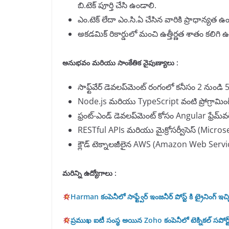
బి.టెక్ పూర్తి చేసి ఉండాలి.
ఎం.టెక్ లేదా ఎం.సి.ఏ చేసిన వారికి ప్రాధాన్యత ఉ
అకడమిక్ రికార్డులో మంచి ఉత్తీర్ణత శాతం కలి
అనుభవం మరియు సాంకేతిక నైపుణ్యాలు
:
సాఫ్ట్‌వేర్ డెవలప్‌మెంట్ రంగంలో కనీసం 2 ను
Node.js మరియు TypeScript వంటి ప్రోగ్రామింగ్
ఫ్రంట్-ఎండ్ డెవలప్‌మెంట్ కోసం Angular ఫ్రేమ్
RESTful APIs మరియు మైక్రోసర్వీసెస్ (Microserv
క్లౌడ్ టెక్నాలజీలైన AWS (Amazon Web Servic
మరిన్ని ఉద్యోగాలు :
Harman కంపెనీలో సాఫ్ట్వేర్ ఇంజనీర్ పోస్ట్ కి ట్రైనింగ్ ఇచ్
ప్రముఖ ఐటీ సంస్థ అయిన Zoho కంపెనీలో టెక్నికల్ సపోర్ట్ అ