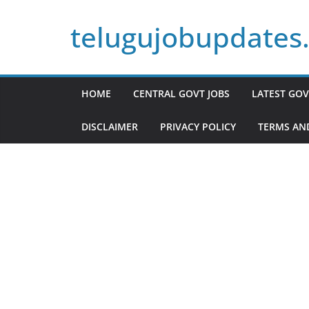
Skip
telugujobupdates
to
content
HOME
CENTRAL GOVT JOBS
LATEST GOV
DISCLAIMER
PRIVACY POLICY
TERMS AN