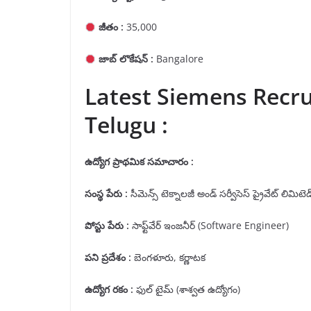
జీతం :
35,000
జాబ్ లొకేషన్ :
Bangalore
Latest Siemens Recrui
Telugu :
ఉద్యోగ ప్రాథమిక సమాచారం
:
సంస్థ పేరు
:
సీమెన్స్ టెక్నాలజీ అండ్ సర్వీసెస్ ప్రైవేట్ లిమిటెడ
పోస్టు పేరు
:
సాఫ్ట్‌వేర్ ఇంజనీర్ (Software Engineer)
పని ప్రదేశం
:
బెంగళూరు, కర్ణాటక
ఉద్యోగ రకం
:
ఫుల్ టైమ్ (శాశ్వత ఉద్యోగం)