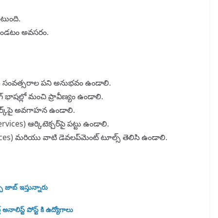
ంటుంది.
గి ఉండటం అవసరం.
ండి 5 సంవత్సరాల పని అనుభవం ఉండాలి.
 భాషల్లో మంచి ప్రావీణ్యం ఉండాలి.
‌వర్క్‌పై అవగాహన ఉండాలి.
ices) ఆర్కిటెక్చర్‌పై పట్టు ఉండాలి.
es) మరియు వాటి డెవలప్‌మెంట్ టూల్స్ తెలిసి ఉండాలి.
చి జాబ్ ఇస్తున్నారు
నాలిస్ట్ పోస్ట్ కి ఉద్యోగాలు