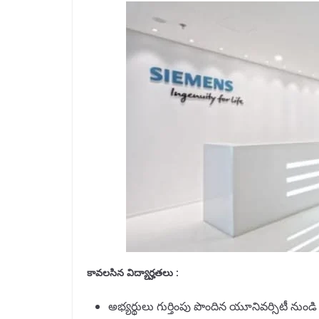
కావలసిన విద్యార్హతలు
:
అభ్యర్థులు గుర్తింపు పొందిన యూనివర్సిటీ నుండి క