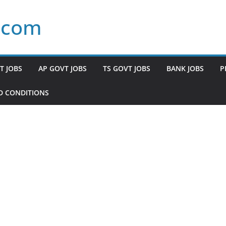
.com
T JOBS
AP GOVT JOBS
TS GOVT JOBS
BANK JOBS
P
D CONDITIONS