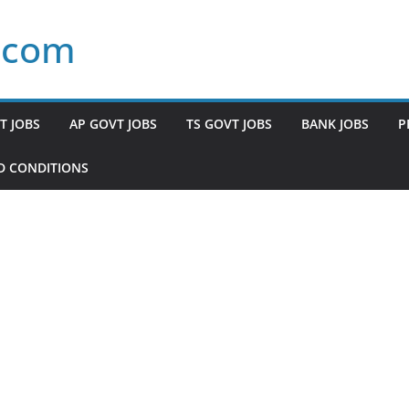
.com
T JOBS
AP GOVT JOBS
TS GOVT JOBS
BANK JOBS
P
D CONDITIONS