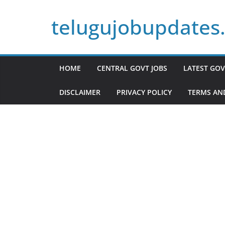
Skip
telugujobupdates
to
content
HOME
CENTRAL GOVT JOBS
LATEST GOV
DISCLAIMER
PRIVACY POLICY
TERMS AN