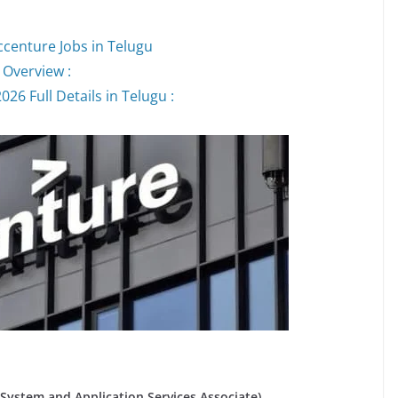
ccenture Jobs in Telugu
 Overview :
26 Full Details in Telugu :
ియేట్ (System and Application Services Associate)