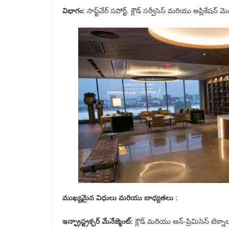
విభాగం
:
సాఫ్ట్‌వేర్ సపోర్ట్, క్లౌడ్ సర్వీసెస్ మరియు అప్లికేషన్
ముఖ్యమైన విధులు మరియు బాధ్యతలు :
ఇన్ఫ్రాస్ట్రక్చర్ మేనేజ్మెంట్
:
క్లౌడ్ మరియు ఆన్-ప్రిమిసెస్ టెక్