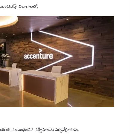
 మెయింటెనెన్స్ విభాగాలలో.
నాలజీలకు సంబంధించిన సర్వీసులను పర్యవేక్షించడం.