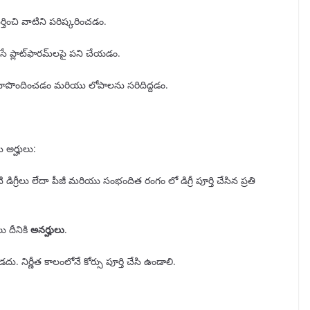
ర్తించి వాటిని పరిష్కరించడం.
 చేసే ప్లాట్‌ఫారమ్‌లపై పని చేయడం.
ేసులు రూపొందించడం మరియు లోపాలను సరిదిద్దడం.
ే అర్హులు:
రీలు లేదా పీజీ మరియు సంభందిత రంగం లో డిగ్రీ పూర్తి చేసిన ప్రతి
 దీనికి
అనర్హులు
.
నిర్ణీత కాలంలోనే కోర్సు పూర్తి చేసి ఉండాలి.