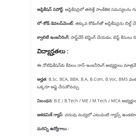
అప్లికేషన్ సపోర్ట్
:
అప్లికేషన్లలో తలెత్తే సాంకేతిక సమస్యలను గు
లో
–
కోడ్ డెవలప్
మెంట్
:
తక్కువ కోడింగ్‌తో అప్లికేషన్లను బిల్డ్
క్వాలిటీ ఇంజనీరింగ్
:
సాఫ్ట్‌వేర్ టెస్టింగ్ చేయడం, టెస్ట్ క
విద్యార్హతలు
:
ఈ నోటిఫికేషన్‌కు కేవలం నాన్-ఇంజనీరింగ్ అభ్యర్థులు మాత్రమ
అర్హత
:
B.Sc, BCA, BBA, B.A, B.Com, B.Voc, BMS వంటి డిగ్
ఒక్కరూ అప్లై చేసుకోవచ్చు.
నిబంధన
:
B.E / B.Tech / ME / M.Tech / MCA అభ్యర్థులు
అకడమిక్ గ్యాప్
:
చదువు మధ్యలో ఎటువంటి గ్యాప్స్ ఉండకూడదు. 
మరిన్ని ఉద్యోగాలు :