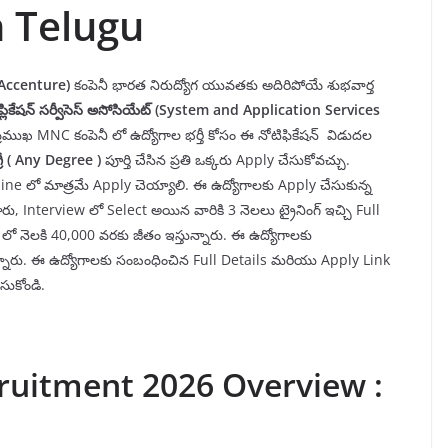
n Telugu
Accenture)
కంపెనీ భారత నిరుద్యోగ యువతకు అదిరిపోయే శుభవార్త
్లికేషన్ సర్వీసెస్ అసోసియేట్
(System and Application Services
్ కి ప్రముఖ MNC కంపెనీ లో ఉద్యోగాల భర్తీ కోసం ఈ నోటిఫికేషన్ విడుదల
ీ (
Any D
egree
)
పూర్తి చేసిన ప్రతి ఒక్కరు Apply చేసుకోవచ్చు.
ne లో మాత్రమే Apply చెయ్యాలి. ఈ ఉద్యోగాలకు Apply చేసుకున్న
రు, Interview లో Select అయిన వారికి 3 నెలలు ట్రైనింగ్ ఇచ్చి Full
లో నెలకి 40,000 వరకు జీతం ఇస్తున్నారు. ఈ ఉద్యోగాలకు
ున్నారు. ఈ ఉద్యోగాలకు సంబంధించిన Full Details మరియు Apply Link
సుకోండి.
ruitment 2026 Overview :