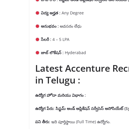
విద్య అర్హత :
Any Degree
అనుభవం :
అవసరం లేధు
సేలరీ :
4 – 5 LPA
జాబ్ లొకేషన్ :
Hyderabad
Latest Accenture Rec
in Telugu :
ఉద్యోగ హోదా మరియు విభాగం :
ఉద్యోగ పేరు
:
సిస్టమ్ అండ్ అప్లికేషన్ సర్వీసెస్ అసోసియేట్
(S
పని తీరు
:
ఇది పూర్తిస్థాయి (Full Time) ఉద్యోగం.