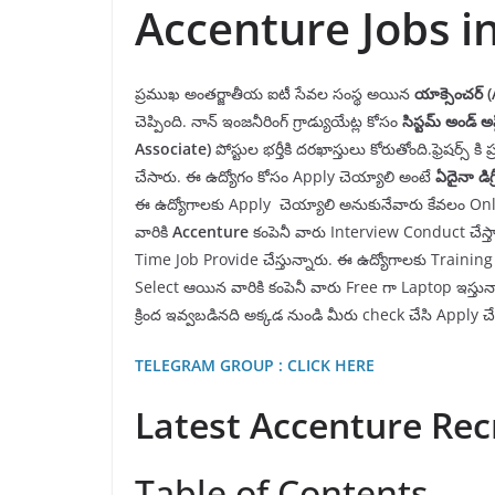
Accenture Jobs i
ప్రముఖ అంతర్జాతీయ ఐటీ సేవల సంస్థ అయిన
యాక్సెంచర్
(
చెప్పింది. నాన్ ఇంజనీరింగ్ గ్రాడ్యుయేట్ల కోసం
సిస్టమ్ అండ్ అప
Associate)
పోస్టుల భర్తీకి దరఖాస్తులు కోరుతోంది.ఫ్రెషర్స
చేసారు. ఈ ఉద్యోగం కోసం Apply చెయ్యాలి అంటే
ఏదైనా డిగ్ర
ఈ ఉద్యోగాలకు Apply చెయ్యాలి అనుకునేవారు కేవలం Onli
వారికి
Accenture
కంపెనీ వారు Interview Conduct చేస్తా
Time Job Provide చేస్తున్నారు. ఈ ఉద్యోగాలకు Training 
Select ఆయిన వారికి కంపెనీ వారు Free గా Laptop ఇస్త
క్రింద ఇవ్వబడినది అక్కడ నుండి మీరు check చేసి Apply చే
TELEGRAM GROUP : CLICK HERE
Latest Accenture Rec
Table of Contents