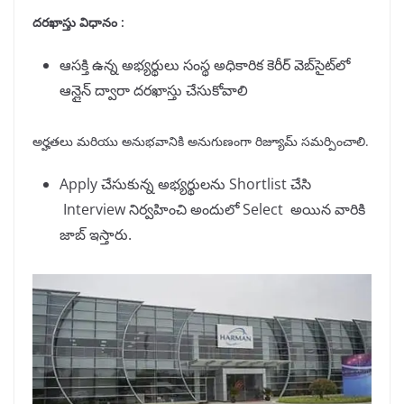
దరఖాస్తు విధానం :
ఆసక్తి ఉన్న అభ్యర్థులు సంస్థ అధికారిక కెరీర్ వెబ్‌సైట్‌లో
ఆన్లైన్ ద్వారా దరఖాస్తు చేసుకోవాలి
అర్హతలు మరియు అనుభవానికి అనుగుణంగా రిజ్యూమ్ సమర్పించాలి.
Apply చేసుకున్న అభ్యర్థులను Shortlist చేసి
Interview నిర్వహించి అందులో Select అయిన వారికి
జాబ్ ఇస్తారు.