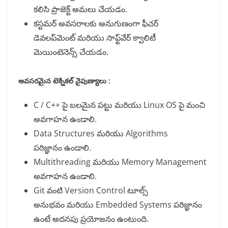
కలిసి ప్రాజెక్ట్ అమలు చేయడం.
కస్టమర్ అవసరాలకు అనుగుణంగా ఫీచర్
డెవలప్‌మెంట్ మరియు సాఫ్ట్‌వేర్ క్వాలిటీ
మెయింటెనెన్స్ చేయడం.
అవసరమైన టెక్నికల్ నైపుణ్యాలు :
C / C++ పై బలమైన పట్టు మరియు Linux OS పై మంచి
అవగాహన ఉండాలి.
Data Structures మరియు Algorithms
పరిజ్ఞానం ఉండాలి.
Multithreading మరియు Memory Management
అవగాహన ఉండాలి.
Git వంటి Version Control టూల్స్
అనుభవం మరియు Embedded Systems పరిజ్ఞానం
ఉంటే అదనపు ప్రయోజనం ఉంటుంది.