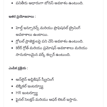
పనితీరు ఆధారంగా బోనస్ అవకాశం ఉంటుంది.
ఇతర ప్రయోజనాలు :
హెల్త్ ఇన్సూరెన్స్ మరియు ప్రొఫెషనల్ ట్రైనింగ్
అవకాశాలు ఉంటాయి.
గ్లోబల్ ప్రాజెక్టులపై పని చేసే అవకాశం ఉంటుంది.
కెరీర్ గ్రోత్ మరియు ప్రమోషన్ అవకాశాలు మరియు
సానుకూలమైన వర్క్ కల్చర్ ఉంటుంది.
ఎంపిక ప్రక్రియ :
ఆన్‌లైన్ అప్లికేషన్ స్క్రీనింగ్
టెక్నికల్ ఇంటర్వ్యూ
HR ఇంటర్వ్యూ
ఫైనల్ సెలక్షన్ మరియు ఆఫర్ లెటర్ ఇస్తారు.