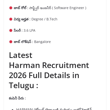
జాబ్ రోల్ :
సాఫ్ట్వేర్ ఇంజనీర్ ( Software Engineer )
విద్య అర్హత :
Degree / B.Tech
సేలరీ :
3.6 LPA
జాబ్ లొకేషన్ :
Bangalore
Latest
Harman Recruitment
2026 Full Details in
Telugu :
కంపెనీ పేరు :
HARMAN (గ్లోబల్ టెక్నాలజీ మరియు ఆటోమోటివ్