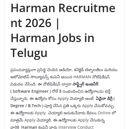
Harman Recruitme
nt 2026 |
Harman Jobs in
Telugu
ప్రపంచవ్యాప్తంగా ప్రసిద్ధి చెందిన ఆడియో, కనెక్టెడ్ టెక్నాలజీలు మరియు
ఆటోమోటివ్ సొల్యూషన్స్ కంపెనీ అయిన HARMAN నోటిఫికేషన్
విడుదల చేసింది. ఈ నోటిఫికేషన్ ద్వారా
సాఫ్ట్వేర్ ఇంజనీర్
(
Software Engineer
)
రోల్ కి సంభందించిన ఉద్యోగాలను భర్తీ
చేస్తున్నారు. ఈ ఉద్యోగం కోసం Apply చెయ్యాలి అంటే
ఏదైనా డిగ్రీ
(
Degree
/ B.Tech )
పూర్తి చేసిన ప్రతి ఒక్కరు Apply చేసుకోవచ్చు.
ఈ ఉద్యోగాలకు Apply చెయ్యాలి అనుకునేవారు కేవలం Online లో
మాత్రమే Apply చెయ్యాలి. ఈ ఉద్యోగాలకు Apply చేసుకున్న
వారికి
H
arman
కంపెనీ వారు Interview Conduct