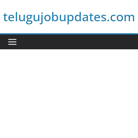
Skip
telugujobupdates.com
to
content