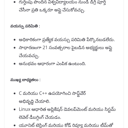
గుర్తింపు పొందిన విశ్వవిద్యాలయం నుండి డిగ్రీ పూర్తి
చేసీనా ప్రతి ఒక్కరూ అప్లై చేసుకోవచ్చు.
వయస్సు పరిమితి :
అధికారికంగా ప్రత్యేక వయస్సు పరిమితి పేర్కొనబడలేదు.
సాధారణంగా 21 సంవత్సరాల పైబడిన అభ్యర్థులు అప్లై
చేయవచ్చు.
అనుభవం ఆధారంగా ఎంపిక ఉంటుంది.
ముఖ్య బాధ్యతలు :
C మరియు C++ ఉపయోగించి సాఫ్ట్‌వేర్
అభివృద్ధి చేయాలి.
Linux ఆధారిత అప్లికేషన్ డెవలప్‌మెంట్ మరియు సిస్టమ్
లెవెల్ డీబగ్గింగ్ చేయడం.
యూనిట్ టెస్టింగ్ మరియు కోడ్ రివ్యూ మరియు టీమ్‌తో