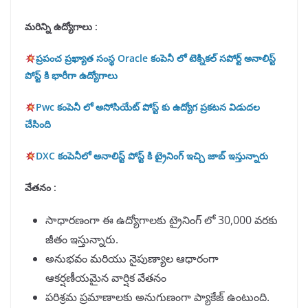
మరిన్ని ఉద్యోగాలు :
ప్రపంచ ప్రఖ్యాత సంస్థ Oracle కంపెనీ లో టెక్నికల్ సపోర్ట్ అనాలిస్ట్
పోస్ట్ కి భారీగా ఉద్యోగాలు
Pwc కంపెనీ లో అసోసియేట్ పోస్ట్ కు ఉద్యోగ ప్రకటన విడుదల
చేసింది
DXC కంపెనీలో అనాలిస్ట్ పోస్ట్ కి ట్రైనింగ్ ఇచ్చి జాబ్ ఇస్తున్నారు
వేతనం :
సాధారణంగా ఈ ఉద్యోగాలకు ట్రైనింగ్ లో 30,000 వరకు
జీతం ఇస్తున్నారు.
అనుభవం మరియు నైపుణ్యాల ఆధారంగా
ఆకర్షణీయమైన వార్షిక వేతనం
పరిశ్రమ ప్రమాణాలకు అనుగుణంగా ప్యాకేజ్ ఉంటుంది.