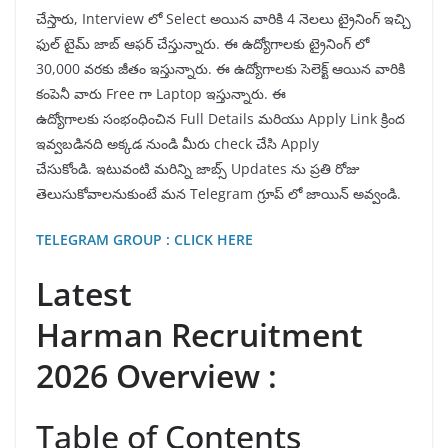
చేస్తారు, Interview లో Select అయిన వారికి 4 నెలలు ట్రైనింగ్ ఇచ్చి
ఫుల్ టైమ్ జాబ్ ఆఫర్ చేస్తున్నారు. ఈ ఉద్యోగాలకు ట్రైనింగ్ లో
30,000 వరకు జీతం ఇస్తున్నారు. ఈ ఉద్యోగాలకు సెలెక్ట్ ఆయిన వారికి
కంపెనీ వారు Free గా Laptop ఇస్తున్నారు. ఈ
ఉద్యోగాలకు సంభంధించిన Full Details మరియు Apply Link క్రింద
ఇవ్వబడినది అక్కడ నుండి మీరు check చేసి Apply
చేసుకోండి. ఇటువంటి మరిన్ని జాబ్స్ Updates ను ప్రతి రోజు
తెలుసుకోవాలనుకుంటే మన Telegram గ్రూప్ లో జాయిన్ అవ్వండి.
TELEGRAM GROUP : CLICK HERE
Latest
Harman Recruitment
2026 Overview :
Table of Contents