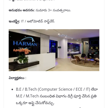
అనుభవం అవసరం
:
సుమారు 3+ సంవత్సరాలు.
ఇండస్ట్రీ
:
IT / ఆటోమోటివ్ సాఫ్ట్‌వేర్.
విద్యార్హతలు :
B.E / B.Tech (Computer Science / ECE / IT) లేదా
M.E / M.Tech సంబంధిత విభాగం డిగ్రీ పూర్తి చేసిన ప్రతి
ఒక్కరూ అప్లై చేసుకోవచ్చు.