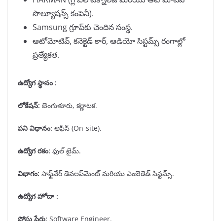
సొల్యూషన్స్ కంపెనీ).
Samsung గ్రూప్‌కు చెందిన సంస్థ.
ఆటోమోటివ్, కనెక్టెడ్ కార్, ఆడియో సిస్టమ్స్ రంగాల్లో
ప్రత్యేకత.
ఉద్యోగ స్థానం :
లోకేషన్
:
బెంగుళూరు, కర్ణాటక.
పని విధానం
:
ఆఫీస్ (On-site).
ఉద్యోగ రకం
:
ఫుల్ టైమ్.
విభాగం
:
సాఫ్ట్‌వేర్ డెవలప్‌మెంట్ మరియు ఎంబెడెడ్ సిస్టమ్స్.
ఉద్యోగ హోదా :
పోస్టు పేరు
:
Software Engineer.