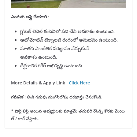
ఎందుకు అప్లై చేయాలి
:
గ్లోబల్ లెవెల్ కంపెనీలో పని చేసే అవకాశం ఉంటుంది.
ఆటోమోటివ్ టెక్నాలజీ రంగంలో అనుభవం ఉంటుంది.
నూతన సాంకేతిక పరిజ్ఞానం నేర్చుకునే
అవకాశం ఉంటుంది.
దీర్ఘకాలిక కెరీర్ అభివృద్ధి ఉంటుంది.
More Details & Apply Link
:
Click Here
గమనిక
:
లింక్ గడువు ముగిసేలోపు దరఖాస్తు చేసుకోండి.
*
షార్ట్ లిస్ట్ అయిన అభ్యర్ధులకు మాత్రమే తదుపరి రౌండ్స్ కొరకు మెయి
ల్ / కాల్ చేస్తారు.