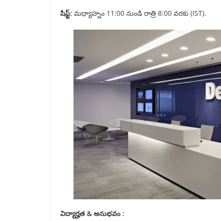
షిఫ్ట్
:
మధ్యాహ్నం 11:00 నుండి రాత్రి 8:00 వరకు (IST).
విద్యార్హత
&
అనుభవం :