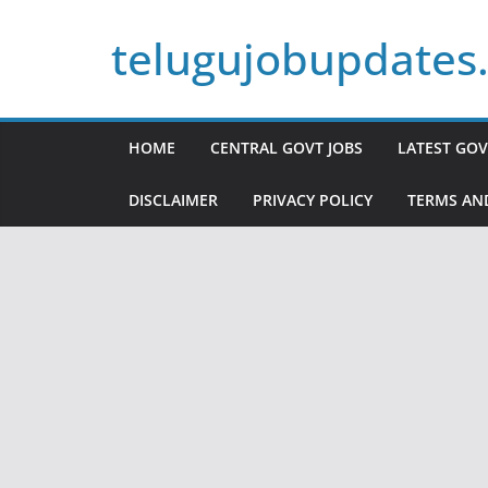
Skip
telugujobupdates
to
content
HOME
CENTRAL GOVT JOBS
LATEST GOV
DISCLAIMER
PRIVACY POLICY
TERMS AN