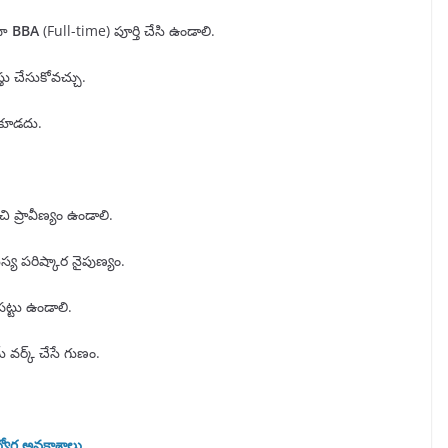
దా
BBA
(Full-time) పూర్తి చేసి ఉండాలి.
తు చేసుకోవచ్చు.
ండకూడదు.
ప్రావీణ్యం ఉండాలి.
స్య పరిష్కార నైపుణ్యం.
ట్టు ఉండాలి.
ర్క్ చేసే గుణం.
్యోగ అవకాశాలు