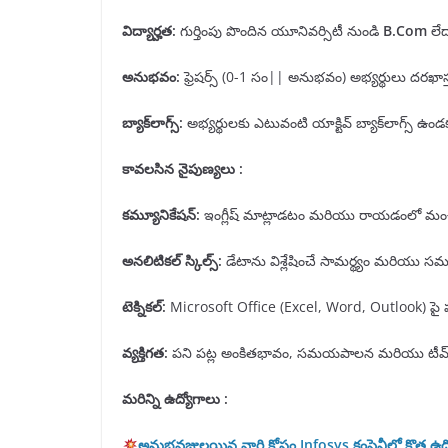
విద్యార్హత
:
గుర్తింపు పొందిన యూనివర్సిటీ నుండి
B.Com
లే
అనుభవం
:
ఫ్రెషర్స్ (0-1 సం|| అనుభవం) అభ్యర్థులు దరఖాస్
బ్యాక్
లాగ్స్
:
అభ్యర్థులకు ఎటువంటి యాక్టివ్ బ్యాక్‌లాగ్స్ ఉ
కావలసిన నైపుణ్యలు :
కమ్యూనికేషన్
:
ఇంగ్లీష్ మాట్లాడటం మరియు రాయడంలో మంచి 
అనలిటికల్ స్కిల్స్
:
డేటాను విశ్లేషించే సామర్థ్యం మరియు సమ
టెక్నికల్
:
Microsoft Office (Excel, Word, Outlook) పై ప
వ్యక్తిగత
:
పని పట్ల అంకితభావం, సమయపాలన మరియు టీమ్ వ
మరిన్ని ఉద్యోగాలు :
అనుభవజ్ఞులయిన వారి కోసం Infosys కంపెనీలో కొత్త ఉద