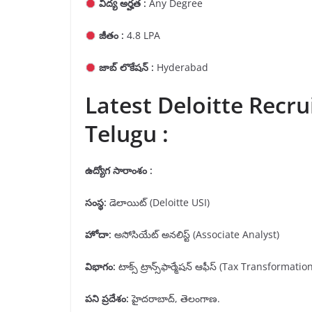
విద్య అర్హత :
Any Degree
జీతం :
4.8 LPA
జాబ్ లొకేషన్ :
Hyderabad
Latest Deloitte Recru
Telugu :
ఉద్యోగ సారాంశం :
సంస్థ
:
డెలాయిట్ (Deloitte USI)
హోదా
:
అసోసియేట్ అనలిస్ట్ (Associate Analyst)
విభాగం
:
టాక్స్ ట్రాన్స్‌ఫార్మేషన్ ఆఫీస్ (Tax Transformatio
పని ప్రదేశం
:
హైదరాబాద్, తెలంగాణ.