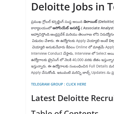
Deloitte Jobs in 
ప్రముఖ గ్లోబల్ కన్సల్టింగ్ సంస్థ అయిన
డెలాయిట్
(Deloitte
కార్యాలయంలో
అసోసియేట్ అనలిస్ట్
(
Associate Analys
ఆహ్వానిస్తోంది.ఆంధ్రప్రదేశ్ మరియు తెలంగాణ లోని నిరుద్యో
విడుదల చేశారు. ఈ ఉద్యోగలకు Apply చెయ్యాలి అంటే
De
చెయ్యాలి అనుకునేవారు కేవలం Online లో మాత్రమే Apply 
Interview Conduct చేస్తారు, Interview లో Select అయిన వా
ఉద్యోగాలకు ట్రైనింగ్ లో నెలకి 40,000 వరకు జీతం ఇస్తున
ఇస్తున్నారు. ఈ ఉద్యోగాలకు సంబంధించిన Full Details మర
Apply చేసుకోండి. ఇటువంటి మరిన్ని జాబ్స్ Updates ను ప
TELEGRAM GROUP : CLICK HERE
Latest Deloitte Recr
Table of Contents