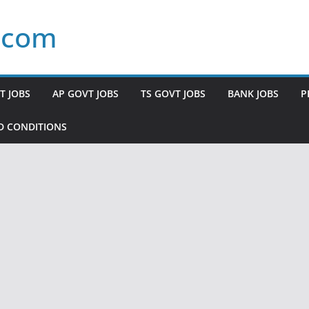
.com
T JOBS
AP GOVT JOBS
TS GOVT JOBS
BANK JOBS
P
D CONDITIONS