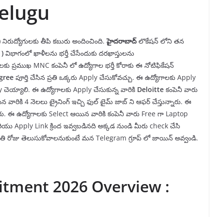
Telugu
)
నిరుద్యోగులకు తీపి కబురు అందించింది.
హైదరాబాద్
లొకేషన్ లోని తన
t
)
విభాగంలో ఖాళీలను భర్తీ చేసేందుకు దరఖాస్తులను
గులకు ప్రముఖ MNC కంపెనీ లో ఉద్యోగాల భర్తీ కోరాకు ఈ నోటిఫికేషన్
gree
పూర్తి చేసిన ప్రతి ఒక్కరు Apply చేసుకోవచ్చు. ఈ ఉద్యోగాలకు Apply
చెయ్యాలి. ఈ ఉద్యోగాలకు Apply చేసుకున్న వారికి
Deloitte
కంపెనీ వారు
రికి 4 నెలలు ట్రైనింగ్ ఇచ్చి ఫుల్ టైమ్ జాబ్ ని ఆఫర్ చేస్తున్నారు. ఈ
్నారు. ఈ ఉద్యోగాలకు Select ఆయిన వారికి కంపెనీ వారు Free గా Laptop
ియు Apply Link క్రింద ఇవ్వబడినది అక్కడ నుండి మీరు check చేసి
్రతి రోజు తెలుసుకోవాలనుకుంటే మన Telegram గ్రూప్ లో జాయిన్ అవ్వండి.
uitment 2026 Overview :