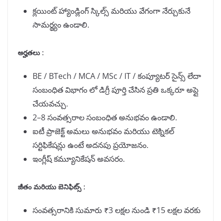
క్లయింట్ హ్యాండ్లింగ్ స్కిల్స్ మరియు వేగంగా నేర్చుకునే
సామర్థ్యం ఉండాలి.
అర్హతలు :
BE / BTech / MCA / MSc / IT / కంప్యూటర్ సైన్స్ లేదా
సంబంధిత విభాగం లో డిగ్రీ పూర్తి చేసిన ప్రతి ఒక్కరూ అప్లై
చేయవచ్చు.
2–8 సంవత్సరాల సంబంధిత అనుభవం ఉండాలి.
ఐటీ ప్రాజెక్ట్ అమలు అనుభవం మరియు టెక్నికల్
సర్టిఫికేషన్లు ఉంటే అదనపు ప్రయోజనం.
ఇంగ్లీష్ కమ్యూనికేషన్ అవసరం.
జీతం మరియు బెనిఫిట్స్ :
సంవత్సరానికి సుమారు ₹3 లక్షల నుండి ₹15 లక్షల వరకు