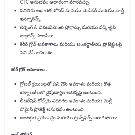
CTC అనుభవం ఆధారంగా మారవచ్చు.
పనితీరు ఆధారిత బోనస్ మరియు మెడికల్ మరియు హెల్త్
ఇన్సూరెన్స్.
లెర్నింగ్ & డెవలప్‌మెంట్ ప్రోగ్రామ్స్ మరియు వర్క్-లైఫ్
బ్యాలెన్స్ పాలసీలు.
కెరీర్ గ్రోత్ అవకాశాలు మరియు అంతర్జాతీయ ప్రాజెక్టులపై
పని చేసే అవకాశం.
కెరీర్ గ్రోత్ అవకాశాలు :
గ్లోబల్ క్లయింట్లతో పని చేసే అవకాశం మరియు కొత్త
టెక్నాలజీలలో నైపుణ్యాల అభివృద్ధి ఉంటుంది.
లీడర్‌షిప్ రోల్స్‌కు ఎదగగల అవకాశం మరియు మల్టీ-
డొమైన్ ప్రాజెక్ట్ అనుభవం ఉంటుంది.
అంతర్గత ప్రమోషన్లు మరియు ట్రాన్స్‌ఫర్స్ జరుగుతాయి.
జాబ్ లొకేషన్
: