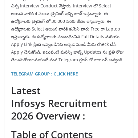
చిన్న Interview Conduct చేస్తారు, Interview లో Select
అయిన వారికి 4 నెలలు ట్రైనింగ్ ఇచ్చి జాబ్ ఇస్తున్నారు. ఈ
ఉద్యోగాలకు ట్రైనింగ్ లో 30,000 వరకు జీతం ఇస్తున్నారు. ఈ
ఉద్యోగాలకు Select ఆయిన వారికి కంపెనీ వారు Free గా Laptop
ఇస్తున్నారు. ఈ ఉద్యోగాలకు సంబంధించిన Full Details మరియు
Apply Link క్రింద ఇవ్వబడినది అక్కడ నుండి మీరు check చేసి
Apply చేసుకోండి. ఇటువంటి మరిన్ని జాబ్స్ Updates ను ప్రతి రోజు
తెలుసుకోవాలనుకుంటే మన Telegram గ్రూప్ లో జాయిన్ అవ్వండి.
TELEGRAM GROUP : CLICK HERE
Latest
Infosys Recruitment
2026 Overview :
Table of Contents