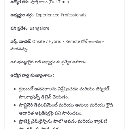
ఉద్యోగ రకం
:
పూర్తి కాలం (Full-Time)
అభ్యర్థుల వర్గం
:
Experienced Professionals.
పని ప్రదేశం
:
Bangalore
వర్క్ మోడల్
:
Onsite / Hybrid / Remote రోల్ ఆధారంగా
మారవచ్చు.
అనుభవజ్ఞులైన ఐటీ అభ్యర్థులకు ప్రత్యేక అవకాశం
ఉద్యోగ పాత్ర ముఖ్యాంశాలు :
క్లయింట్ అవసరాలను విశ్లేషించడం మరియు టెక్నికల్
సొల్యూషన్స్ డిజైన్ చేయడం.
సాఫ్ట్‌వేర్ డెవలప్‌మెంట్ మరియు అమలు మరియు క్లౌడ్
ఆధారిత అప్లికేషన్లపై పని సారించటం.
ప్రాజెక్ట్ టైమ్‌లైన్స్‌ను ఫాలో అవడం మరియు క్వాలిటీ