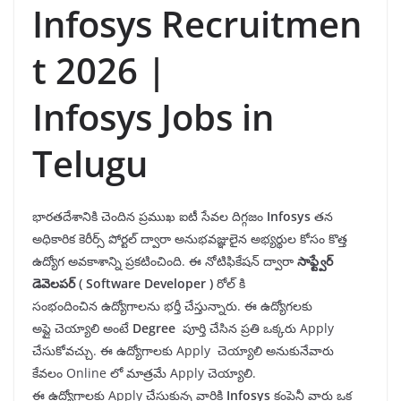
Infosys Recruitmen
t 2026 |
Infosys Jobs in
Telugu
భారతదేశానికి చెందిన ప్రముఖ ఐటీ సేవల దిగ్గజం
Infosys
తన
అధికారిక కెరీర్స్ పోర్టల్ ద్వారా అనుభవజ్ఞులైన అభ్యర్థుల కోసం కొత్త
ఉద్యోగ అవకాశాన్ని ప్రకటించింది. ఈ నోటిఫికేషన్ ద్వారా
సాఫ్ట్వేర్
డెవెలపర్ (
Software Developer
)
రోల్ కి
సంభందించిన ఉద్యోగాలను భర్తీ చేస్తున్నారు. ఈ ఉద్యోగలకు
అప్లై చెయ్యాలి అంటే
Degree
పూర్తి చేసిన ప్రతి ఒక్కరు Apply
చేసుకోవచ్చు. ఈ ఉద్యోగాలకు Apply చెయ్యాలి అనుకునేవారు
కేవలం Online లో మాత్రమే Apply చెయ్యాలి.
ఈ ఉద్యోగాలకు Apply చేసుకున్న వారికి
Infosys
కంపెనీ వారు ఒక