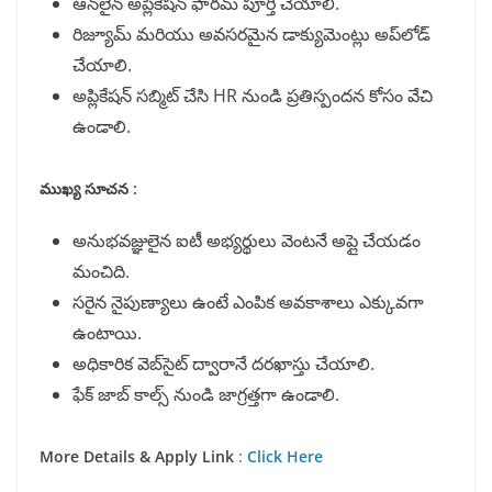
ఆన్‌లైన్ అప్లికేషన్ ఫారమ్ పూర్తి చేయాలి.
రిజ్యూమ్ మరియు అవసరమైన డాక్యుమెంట్లు అప్‌లోడ్
చేయాలి.
అప్లికేషన్ సబ్మిట్ చేసి HR నుండి ప్రతిస్పందన కోసం వేచి
ఉండాలి.
ముఖ్య సూచన :
అనుభవజ్ఞులైన ఐటీ అభ్యర్థులు వెంటనే అప్లై చేయడం
మంచిది.
సరైన నైపుణ్యాలు ఉంటే ఎంపిక అవకాశాలు ఎక్కువగా
ఉంటాయి.
అధికారిక వెబ్‌సైట్ ద్వారానే దరఖాస్తు చేయాలి.
ఫేక్ జాబ్ కాల్స్‌ నుండి జాగ్రత్తగా ఉండాలి.
More Details & Apply Link
:
Click Here