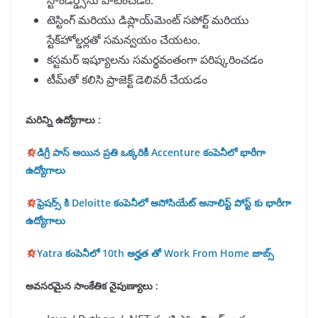
స్టాండర్డ్స్‌ను పాటించడం.
టెస్టింగ్ మరియు డిప్లాయ్‌మెంట్ సపోర్ట్ మరియు
స్టేక్‌హోల్డర్లతో సమన్వయం చేయటం.
కస్టమర్ ఇష్యూలను సమర్థవంతంగా పరిష్కరించడం
టీమ్‌తో కలిసి ప్రాజెక్ట్ డెలివరీ చేయడం
మరిన్ని ఉద్యోగాలు :
డిగ్రీ పాస్ అయిన ప్రతి ఒక్కరికీ Accenture కంపెనీలో భారీగా
ఉద్యోగాలు
ఫ్రెషర్స్ కి Deloitte కంపెనీలో అసోసియేట్ అనాలిస్ట్ పోస్ట్ కు భారీగా
ఉద్యోగాలు
Yatra కంపెనీలో 10th అర్హత తో Work From Home జాబ్స్
అవసరమైన సాంకేతిక నైపుణ్యాలు :