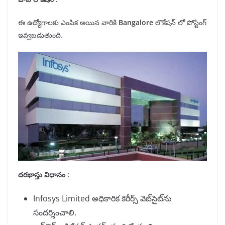
ఈ ఉద్యోగాలకు ఎంపిక అయిన వారికి
Bangalore
లొకేషన్ లో పోస్టింగ్
ఇవ్వబడుతుంది.
దరఖాస్తు విధానం :
Infosys Limited అధికారిక కెరీర్స్ వెబ్‌సైట్‌ను
సందర్శించాలి.