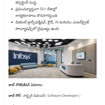
కన్సల్టింగ్ సంస్థ.
ప్రపంచవ్యాప్తంగా 50+ దేశాల్లో
కార్యకలాపాలు కొనసాగిస్తుంది.
డిజిటల్ ట్రాన్స్‌ఫర్మేషన్, క్లౌడ్, AI మరియు ఎంటర్‌ప్రైజ్
సొల్యూషన్స్‌లో నైపుణ్యం ఉంది.
జాబ్ నోటిఫికేషన్ వివరాలు :
జాబ్
రోల్ :
సాఫ్ట్వేర్ డెవెలపర్ ( Software Developer )