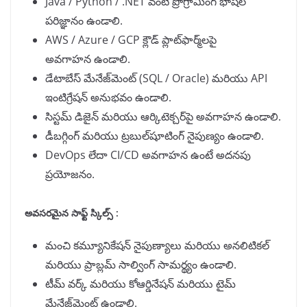
Java / Python / .NET వంటి ప్రోగ్రామింగ్ భాషల
పరిజ్ఞానం ఉండాలి.
AWS / Azure / GCP క్లౌడ్ ప్లాట్‌ఫార్మ్‌లపై
అవగాహన ఉండాలి.
డేటాబేస్ మేనేజ్‌మెంట్ (SQL / Oracle) మరియు API
ఇంటిగ్రేషన్ అనుభవం ఉండాలి.
సిస్టమ్ డిజైన్ మరియు ఆర్కిటెక్చర్‌పై అవగాహన ఉండాలి.
డీబగ్గింగ్ మరియు ట్రబుల్‌షూటింగ్ నైపుణ్యం ఉండాలి.
DevOps లేదా CI/CD అవగాహన ఉంటే అదనపు
ప్రయోజనం.
అవసరమైన సాఫ్ట్ స్కిల్స్ :
మంచి కమ్యూనికేషన్ నైపుణ్యాలు మరియు అనలిటికల్
మరియు ప్రాబ్లమ్ సాల్వింగ్ సామర్థ్యం ఉండాలి.
టీమ్ వర్క్ మరియు కోఆర్డినేషన్ మరియు టైమ్
మేనేజ్‌మెంట్ ఉండాలి.