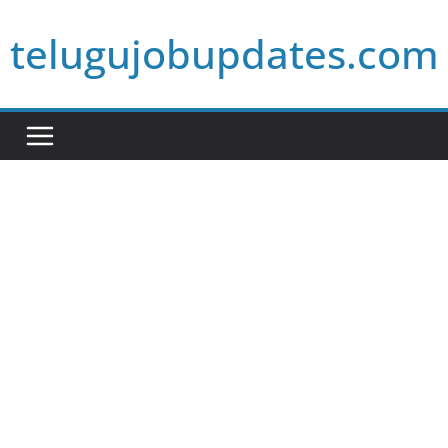
Skip
telugujobupdates.com
to
content