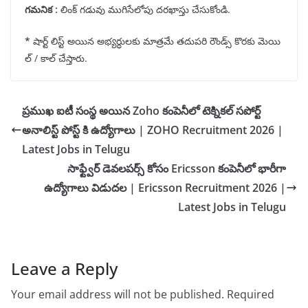
గమనిక
:
లింక్ గడువు ముగిసేలోపు దరఖాస్తు చేసుకోండి.
*
షార్ట్ లిస్ట్ అయిన అభ్యర్ధులకు మాత్రమే తదుపరి రౌండ్స్ కొరకు మెయి
ల్ / కాల్ చేస్తారు.
ప్రముఖ ఐటీ సంస్థ అయిన Zoho కంపెనీలో టెక్నికల్ సపోర్ట్
అనాలిస్ట్ పోస్ట్ కి ఉద్యోగాలు | ZOHO Recruitment 2026 |
Latest Jobs in Telugu
సాఫ్ట్వేర్ డెవలపర్స్ కోసం Ericsson కంపెనీలో భారీగా
ఉద్యోగాలు విడుదల | Ericsson Recruitment 2026 |
Latest Jobs in Telugu
Leave a Reply
Your email address will not be published.
Required