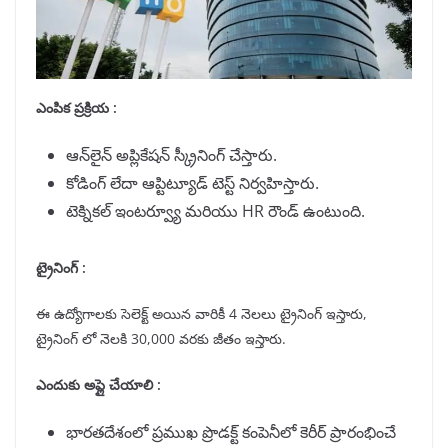
ఎంపిక ప్రక్రియ :
ఆన్‌లైన్ అప్లికేషన్ స్క్రీనింగ్ చేస్తారు.
కోడింగ్ లేదా ఆప్టిట్యూడ్ టెస్ట్ నిర్వహిస్తారు.
టెక్నికల్ ఇంటర్వ్యూ మరియు HR రౌండ్ ఉంటుంది.
ట్రైనింగ్ :
ఈ ఉద్యోగాలకు సెలెక్ట్ అయిన వారికీ 4 నెలలు ట్రైనింగ్ ఇస్తారు,
ట్రైనింగ్ లో నెలకి 30,000 వరకు జీతం ఇస్తారు.
ఎందుకు అప్లై చేయాలి :
భారతదేశంలో ప్రముఖ ప్రొడక్ట్ కంపెనీలో కెరీర్ ప్రారంభించే