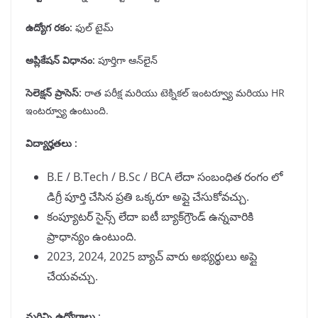
ఉద్యోగ రకం
:
ఫుల్ టైమ్
అప్లికేషన్ విధానం
:
పూర్తిగా ఆన్‌లైన్
సెలెక్షన్ ప్రాసెస్:
రాత పరీక్ష మరియు టెక్నికల్ ఇంటర్వ్యూ మరియు HR
ఇంటర్వ్యూ ఉంటుంది.
విద్యార్హతలు :
B.E / B.Tech / B.Sc / BCA లేదా సంబంధిత రంగం లో
డిగ్రీ పూర్తి చేసిన ప్రతి ఒక్కరూ అప్లై చేసుకోవచ్చు.
కంప్యూటర్ సైన్స్ లేదా ఐటీ బ్యాక్‌గ్రౌండ్ ఉన్నవారికి
ప్రాధాన్యం ఉంటుంది.
2023, 2024, 2025 బ్యాచ్ వారు అభ్యర్థులు అప్లై
చేయవచ్చు.
మరిన్ని ఉద్యోగాలు :