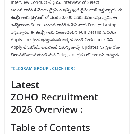
Interview Conduct చేస్తారు, Interview లో Select
అయిన వారికి 4 నెలలు ట్రైనింగ్ ఇచ్చి ఫుల్ టైమ్ జాబ్ ఇస్తున్నారు. ఈ
ఉద్యోగాలకు ట్రైనింగ్ లో నెలకి 30,000 వరకు జీతం ఇస్తున్నారు. ఈ
ఉద్యోగాలకు Select ఆయిన వారికి కంపెనీ వారు Free గా Laptop
ఇస్తున్నారు. ఈ ఉద్యోగాలకు సంబంధించిన Full Details మరియు
Apply Link క్రింద ఇవ్వబడినది అక్కడ నుండి మీరు check చేసి
Apply చేసుకోండి. ఇటువంటి మరిన్ని జాబ్స్ Updates ను ప్రతి రోజు
తెలుసుకోవాలనుకుంటే మన Telegram గ్రూప్ లో జాయిన్ అవ్వండి.
TELEGRAM GROUP : CLICK HERE
Latest
ZOHO Recruitment
2026 Overview :
Table of Contents