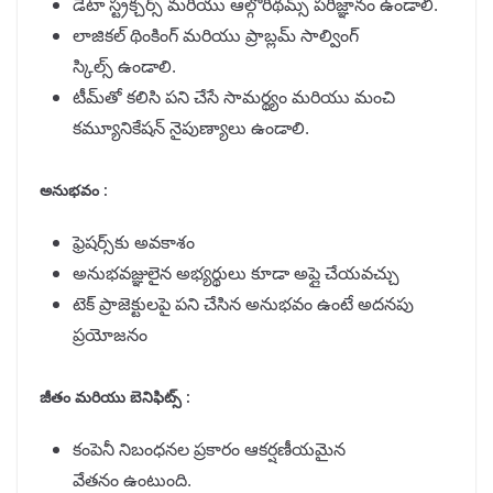
డేటా స్ట్రక్చర్స్ మరియు ఆల్గోరిథమ్స్ పరిజ్ఞానం ఉండాలి.
లాజికల్ థింకింగ్ మరియు ప్రాబ్లమ్ సాల్వింగ్
స్కిల్స్ ఉండాలి.
టీమ్‌తో కలిసి పని చేసే సామర్థ్యం మరియు మంచి
కమ్యూనికేషన్ నైపుణ్యాలు ఉండాలి.
అనుభవం :
ఫ్రెషర్స్‌కు అవకాశం
అనుభవజ్ఞులైన అభ్యర్థులు కూడా అప్లై చేయవచ్చు
టెక్ ప్రాజెక్టులపై పని చేసిన అనుభవం ఉంటే అదనపు
ప్రయోజనం
జీతం మరియు బెనిఫిట్స్ :
కంపెనీ నిబంధనల ప్రకారం ఆకర్షణీయమైన
వేతనం ఉంటుంది.