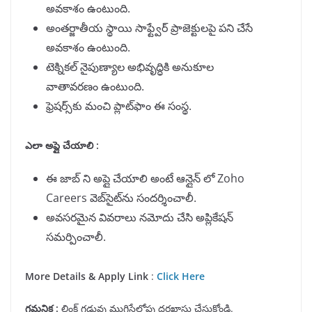
అవకాశం ఉంటుంది.
అంతర్జాతీయ స్థాయి సాఫ్ట్వేర్ ప్రాజెక్టులపై పని చేసే
అవకాశం ఉంటుంది.
టెక్నికల్ నైపుణ్యాల అభివృద్ధికి అనుకూల
వాతావరణం ఉంటుంది.
ఫ్రెషర్స్‌కు మంచి ప్లాట్‌ఫాం ఈ సంస్థ.
ఎలా అప్లై చేయాలి :
ఈ జాబ్ ని అప్లై చేయాలి అంటే ఆన్లైన్ లో Zoho
Careers వెబ్‌సైట్‌ను సందర్శించాలీ.
అవసరమైన వివరాలు నమోదు చేసి అప్లికేషన్
సమర్పించాలీ.
More Details & Apply Link
:
Click Here
గమనిక
:
లింక్ గడువు ముగిసేలోపు దరఖాస్తు చేసుకోండి.