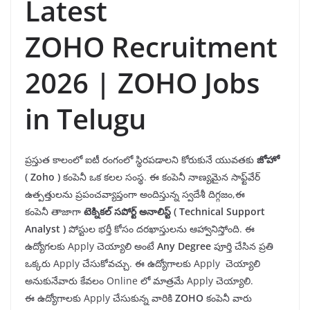
Latest
ZOHO Recruitment
2026 | ZOHO Jobs
in Telugu
ప్రస్తుత కాలంలో ఐటీ రంగంలో స్థిరపడాలని కోరుకునే యువతకు
జోహో
(
Zoho
)
కంపెనీ ఒక కలల సంస్థ. ఈ కంపెనీ నాణ్యమైన సాఫ్ట్‌వేర్
ఉత్పత్తులను ప్రపంచవ్యాప్తంగా అందిస్తున్న స్వదేశీ దిగ్గజం,ఈ
కంపెనీ తాజాగా
టెక్నికల్ సపోర్ట్ అనాలిస్ట్
(
Technical Support
Analyst
)
పోస్టుల భర్తీ కోసం దరఖాస్తులను ఆహ్వానిస్తోంది. ఈ
ఉద్యోగలకు Apply చెయ్యాలి అంటే
Any
Degree
పూర్తి చేసిన ప్రతి
ఒక్కరు Apply చేసుకోవచ్చు. ఈ ఉద్యోగాలకు Apply చెయ్యాలి
అనుకునేవారు కేవలం Online లో మాత్రమే Apply చెయ్యాలి.
ఈ ఉద్యోగాలకు Apply చేసుకున్న వారికి
ZOHO
కంపెనీ వారు