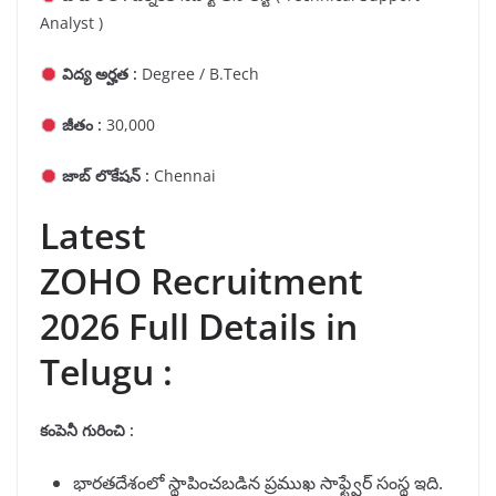
Analyst )
విద్య అర్హత :
Degree / B.Tech
జీతం :
30,000
జాబ్ లొకేషన్ :
Chennai
Latest
ZOHO Recruitment
2026 Full Details in
Telugu :
కంపెనీ గురించి :
భారతదేశంలో స్థాపించబడిన ప్రముఖ సాఫ్ట్వేర్ సంస్థ ఇది.