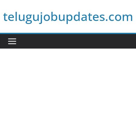
Skip
telugujobupdates.com
to
content