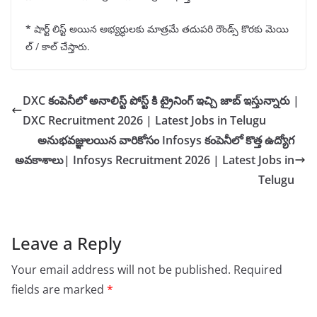
*
షార్ట్ లిస్ట్ అయిన అభ్యర్ధులకు మాత్రమే తదుపరి రౌండ్స్ కొరకు మెయి
ల్ / కాల్ చేస్తారు.
DXC కంపెనీలో అనాలిస్ట్ పోస్ట్ కి ట్రైనింగ్ ఇచ్చి జాబ్ ఇస్తున్నారు |
DXC Recruitment 2026 | Latest Jobs in Telugu
అనుభవజ్ఞులయిన వారికోసం Infosys కంపెనీలో కొత్త ఉద్యోగ
అవకాశాలు| Infosys Recruitment 2026 | Latest Jobs in
Telugu
Leave a Reply
Your email address will not be published.
Required
fields are marked
*