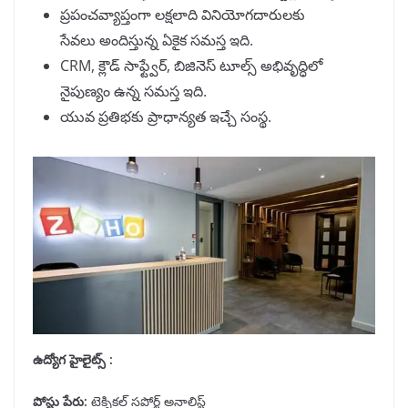
ప్రపంచవ్యాప్తంగా లక్షలాది వినియోగదారులకు
సేవలు అందిస్తున్న ఏకైక సమస్త ఇది.
CRM, క్లౌడ్ సాఫ్ట్వేర్, బిజినెస్ టూల్స్ అభివృద్ధిలో
నైపుణ్యం ఉన్న సమస్త ఇది.
యువ ప్రతిభకు ప్రాధాన్యత ఇచ్చే సంస్థ.
ఉద్యోగ హైలైట్స్ :
పోస్టు పేరు
:
టెక్నికల్ సపోర్ట్ అనాలిస్ట్