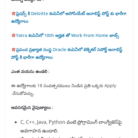
ఫ్రెషర్స్ కి Deloitte కంపెనీలో అసోసియేట్ అనాలిస్ట్ పోస్ట్ కు భారీగా
ఉద్యోగాలు
Yatra కంపెనీలో 10th అర్హత తో Work From Home జాబ్స్
ప్రపంచ ప్రఖ్యాత సంస్థ Oracle కంపెనీలో టెక్నికల్ సపోర్ట్ అనాలిస్ట్
పోస్ట్ కి భారీగా ఉద్యోగాలు
ఎంత వయసు ఉండలి :
ఈ ఉద్యోగాలకు 18 సంవత్సరములు నిండిన ప్రతి ఒక్కరు Apply
చేసుకోవచ్చు.
అవసరమైన నైపుణ్యాలు :
C, C++, Java, Python వంటి ప్రోగ్రామింగ్ లాంగ్వేజెస్‌పై
అవగాహన ఉండాలి.