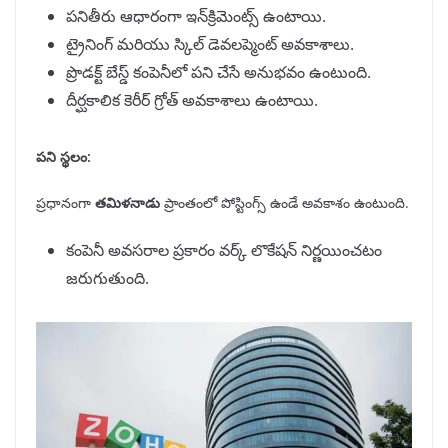
పనితీరు ఆధారంగా ఇన్‌క్రిమెంట్స్ ఉంటాయి.
ట్రైనింగ్ మరియు స్కిల్ డెవలప్మెంట్ అవకాశాలు.
ప్రొడక్ట్ బేస్డ్ కంపెనీలో పని చేసే అనుభవం ఉంటుంది.
దీర్ఘకాలిక కెరీర్ గ్రోత్ అవకాశాలు ఉంటాయి.
పని స్థలం:
ప్రధానంగా
తమిళనాడు
ప్రాంతంలో పోస్టింగ్స్ ఉండే అవకాశం ఉంటుంది.
కంపెనీ అవసరాల ప్రకారం వర్క్ లొకేషన్ నిర్ణయించటం
జరుగుతుంది.