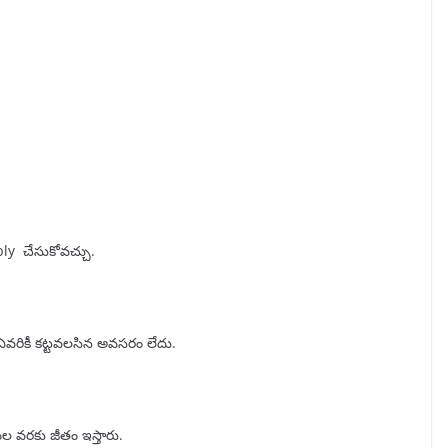
ly చేసుకోవచ్చు.
ఎవరికీ కట్టవలసిన అవసరం లేదు.
ల వరకు జీతం ఇస్తారు.