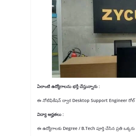
ఏలాంటి ఉద్యోగాలను భర్తీ చేస్తున్నారు :
ఈ నోటిఫికేషన్ ద్వార
Desktop Support Engineer
రోల్ 
విద్యా అర్హతలు
:
ఈ ఉద్యోగాలకు
Degree
/ B.Tech
పూర్తి చేసిన ప్రతి ఒక్కరు