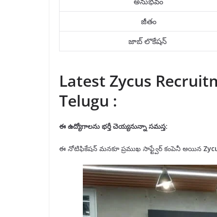
అనుభవం
జీతం
జాబ్ లొకేషన్
Latest Zycus Recruitm
Telugu :
ఈ ఉద్యోగాలను
భర్తీ
చెయ్యనున్నా సమస్త:
ఈ నోటిఫికేషన్ మనకూ ప్రముఖ సాఫ్ట్వేర్ కంపెనీ అయిన
Zyc