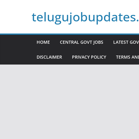
Skip
telugujobupdates
to
content
HOME
CENTRAL GOVT JOBS
LATEST GOV
DISCLAIMER
PRIVACY POLICY
TERMS AN