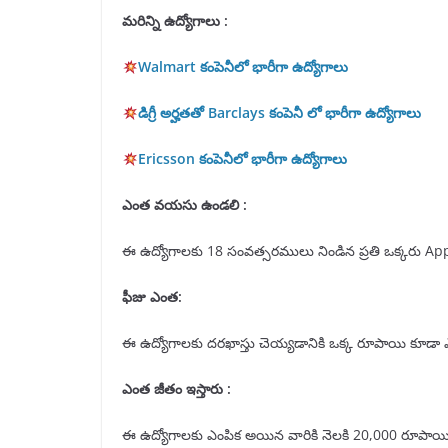
మరిన్ని ఉద్యోగాలు :
Walmart కంపెనీలో భారీగా ఉద్యోగాలు
డిగ్రీ అర్హతతో Barclays కంపెనీ లో భారీగా ఉద్యోగాలు
Ericsson కంపెనీలో భారీగా ఉద్యోగాలు
ఎంత వయసు ఉండలి :
ఈ ఉద్యోగాలకు 18 సంవత్సరములు నిండిన ప్రతి ఒక్కరు App
ఫీజు ఎంత:
ఈ ఉద్యోగాలకు దరఖాస్తు చెయ్యడానికి ఒక్క రూపాయి కూడా 
ఎంత జీతం ఇస్తారు :
ఈ ఉద్యోగాలకు ఎంపిక అయిన వారికి నెలకి 20,000 రూపాయి