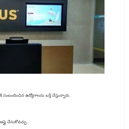
కి సంబందించిన ఉద్యోగాలను బర్తీ చేస్తున్నారు.
 అప్లై చేసుకోవచ్చు.