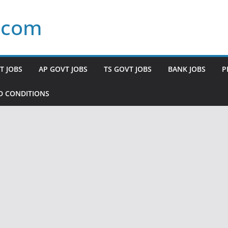
.com
T JOBS
AP GOVT JOBS
TS GOVT JOBS
BANK JOBS
P
D CONDITIONS