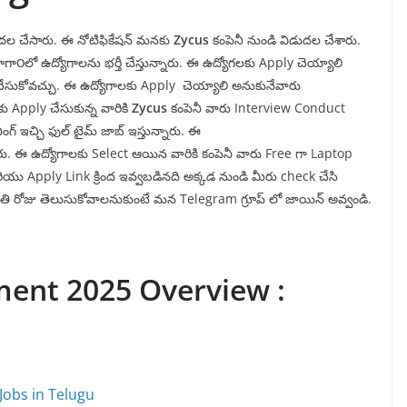
ిడుదల చేసారు. ఈ నోటిఫికేషన్ మనకు
Z
ycus
కంపెనీ
నుండి విడుదల చేశారు.
గా౦లో ఉద్యోగాలను భర్తీ చేస్తున్నారు. ఈ ఉద్యోగలకు Apply చెయ్యాలి
ly చేసుకోవచ్చు. ఈ ఉద్యోగాలకు Apply చెయ్యాలి అనుకునేవారు
ు Apply చేసుకున్న వారికి
Zycus
కంపెనీ వారు Interview Conduct
ంగ్ ఇచ్చి ఫుల్ టైమ్ జాబ్ ఇస్తున్నారు. ఈ
్నారు. ఈ ఉద్యోగాలకు Select ఆయిన వారికి కంపెనీ వారు Free గా Laptop
ియు Apply Link క్రింద ఇవ్వబడినది అక్కడ నుండి మీరు check చేసి
్రతి రోజు తెలుసుకోవాలనుకుంటే మన Telegram గ్రూప్ లో జాయిన్ అవ్వండి.
ment 2025 Overview :
Jobs in Telugu