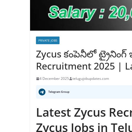
PRIVATE JOBS
Zycus కంపెనీలో ట్రైనింగ్ 
Recruitment 2025 | La
4 December 2025
telugujobupdates.com
Telegram Group
Latest Zycus Rec
Zycus Jobs in Tel