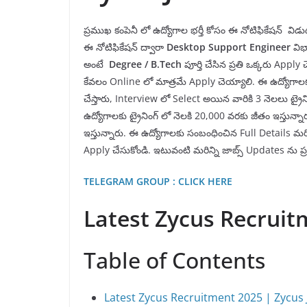
ప్రముఖ కంపెనీ లో ఉద్యోగాల భర్తీ కోసం ఈ నోటిఫికేషన్ వ
ఈ నోటిఫికేషన్ ద్వారా
Desktop Support Engineer
విభా
అంటే
Degree
/ B.Tech
పూర్తి చేసిన ప్రతి ఒక్కరు App
కేవలం Online లో మాత్రమే Apply చెయ్యాలి. ఈ ఉద్యోగాలక
చేస్తారు, Interview లో Select అయిన వారికి 3 నెలలు ట్రైని
ఉద్యోగాలకు ట్రైనింగ్ లో నెలకి 20,000 వరకు జీతం ఇస్తున
ఇస్తున్నారు. ఈ ఉద్యోగాలకు సంబంధించిన Full Details మర
Apply చేసుకోండి. ఇటువంటి మరిన్ని జాబ్స్ Updates ను ప
TELEGRAM GROUP : CLICK HERE
Latest Zycus Recruit
Table of Contents
Latest Zycus Recruitment 2025 | Zycus 