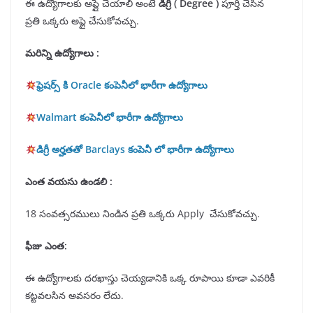
ఈ ఉద్యోగాలకు అప్లై చేయాలి అంటే
డిగ్రీ ( Degree )
పూర్తి చేసిన
ప్రతి ఒక్కరు అప్లై చేసుకోవచ్చు.
మరిన్ని ఉద్యోగాలు :
ఫ్రెషర్స్ కి Oracle కంపెనీలో భారీగా ఉద్యోగాలు
Walmart కంపెనీలో భారీగా ఉద్యోగాలు
డిగ్రీ అర్హతతో Barclays కంపెనీ లో భారీగా ఉద్యోగాలు
ఎంత వయసు ఉండలి :
18 సంవత్సరములు నిండిన ప్రతి ఒక్కరు Apply చేసుకోవచ్చు.
ఫీజు ఎంత:
ఈ ఉద్యోగాలకు దరఖాస్తు చెయ్యడానికి ఒక్క రూపాయి కూడా ఎవరికీ
కట్టవలసిన అవసరం లేదు.