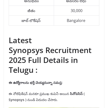
అనుభవం
అవసరం లేధు
జీతం
30,000
జాబ్ లొకేషన్
Bangalore
Latest
Synopsys Recruitment
2025 Full Details in
Telugu :
ఈ ఉద్యోగాలను
భర్తీ
చెయ్యనున్నా సమస్త:
ఈ నోటిఫికేషన్ మనకూ ప్రముఖ కంపెనీ అయిన
సినోపసిస్
(
Synopsys
)
నుండి విదుదల చేసారు.