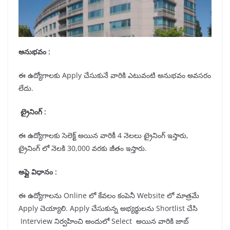
అనుభవం :
ఈ ఉద్యోగాలకు Apply చేసుకునే వారికి ఎటువంటి అనుభవం అవసరం
లేదు.
ట్రైనింగ్ :
ఈ ఉద్యోగాలకు సెలెక్ట్ అయిన వారికీ 4 నెలలు ట్రైనింగ్ ఇస్తారు,
ట్రైనింగ్ లో నెలకి 30,000 వరకు జీతం ఇస్తారు.
అప్లై విధానం :
ఈ ఉద్యోగాలను Online లో కేవలం కంపెనీ Website లో మాత్రమే
Apply చెయ్యాలి. Apply చేసుకున్న అభ్యర్థులను Shortlist చేసి
Interview నిర్వహించి అందులో Select అయిన వారికి జాబ్