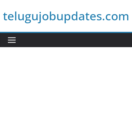
Skip
telugujobupdates.com
to
content