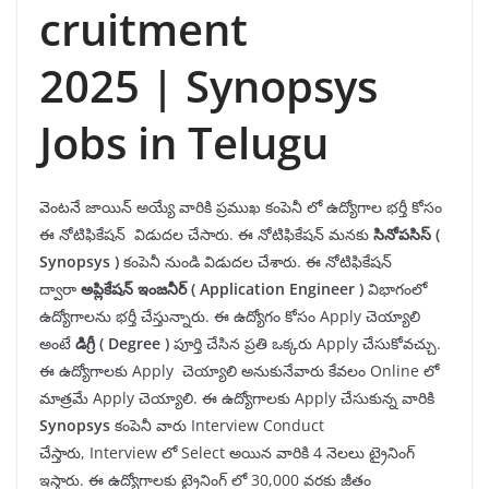
cruitment
2025 | Synopsys
Jobs in Telugu
వెంటనే జాయిన్ అయ్యే వారికి
ప్రముఖ కంపెనీ లో ఉద్యోగాల భర్తీ కోసం
ఈ నోటిఫికేషన్ విడుదల చేసారు. ఈ నోటిఫికేషన్ మనకు
సినోపసిస్ (
Synopsys )
కంపెనీ
నుండి విడుదల చేశారు. ఈ నోటిఫికేషన్
ద్వారా
అప్లికేషన్ ఇంజనీర్ ( Application Engineer )
విభాగంలో
ఉద్యోగాలను భర్తీ చేస్తున్నారు. ఈ ఉద్యోగం కోసం Apply చెయ్యాలి
అంటే
డిగ్రీ ( Degree )
పూర్తి చేసిన ప్రతి ఒక్కరు Apply చేసుకోవచ్చు.
ఈ ఉద్యోగాలకు Apply చెయ్యాలి అనుకునేవారు కేవలం Online లో
మాత్రమే Apply చెయ్యాలి. ఈ ఉద్యోగాలకు Apply చేసుకున్న వారికి
Synopsys
కంపెనీ వారు Interview Conduct
చేస్తారు, Interview లో Select అయిన వారికి 4 నెలలు ట్రైనింగ్
ఇస్తారు. ఈ ఉద్యోగాలకు ట్రైనింగ్ లో 30,000 వరకు జీతం