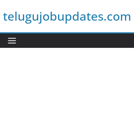
Skip
telugujobupdates.com
to
content