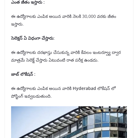
ఎంత జీతం ఇస్తారు :
ఈ ఉద్యోగాలకు ఎంపిక అయిన వారికి నెలకి 30,000 వరకు జీతం
ఇస్తారు.
సెలెక్షన్
ఏ విధంగా చేస్తారు:
ఈ ఉద్యోగాలకు దరఖాస్తు చేసుకున్న వారికి కేవలం ఇంటర్వ్యూ ద్వార
మాత్రమే సెలెక్ట్ చేస్తారు ఏటువంటి రాత పరీక్ష ఉండదు.
జాబ్ లొకేషన్
:
ఈ ఉద్యోగాలకు ఎంపిక అయిన వారికి
Hyderabad
లొకేషన్ లో
పోస్టింగ్ ఇవ్వబడుతుంది.