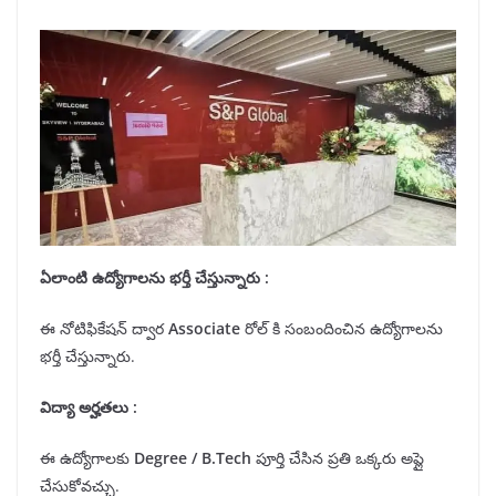
ఏలాంటి ఉద్యోగాలను
భర్తీ
చేస్తున్నారు :
ఈ నోటిఫికేషన్ ద్వార
Associate
రోల్ కి సంబందించిన ఉద్యోగాలను
భర్తీ చేస్తున్నారు.
విద్యా అర్హతలు
:
ఈ ఉద్యోగాలకు
Degree
/
B.
T
ech
పూర్తి చేసిన ప్రతి ఒక్కరు అప్లై
చేసుకోవచ్చు.