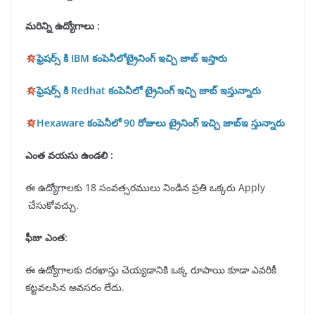
మరిన్ని ఉద్యోగాలు :
ఫ్రెషర్స్ కి IBM కంపెనీలోట్రైనింగ్ ఇచ్చి జాబ్ ఇస్తారు
ఫ్రెషర్స్ కి Redhat కంపెనీలో ట్రైనింగ్ ఇచ్చి జాబ్ ఇస్తున్నారు
Hexaware కంపెనీలో 90 రోజులు ట్రైనింగ్ ఇచ్చి జాబ్ఇ స్తున్నారు
ఎంత వయసు ఉండలి :
ఈ ఉద్యోగాలకు 18 సంవత్సరములు నిండిన ప్రతి ఒక్కరు Apply
చేసుకోవచ్చు.
ఫీజు ఎంత:
ఈ ఉద్యోగాలకు దరఖాస్తు చెయ్యడానికి ఒక్క రూపాయి కూడా ఎవరికీ
కట్టవలసిన అవసరం లేదు.