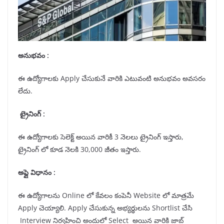
అనుభవం :
ఈ ఉద్యోగాలకు Apply చేసుకునే వారికి ఎటువంటి అనుభవం అవసరం
లేదు.
ట్రైనింగ్ :
ఈ ఉద్యోగాలకు సెలెక్ట్ అయిన వారికీ 3 నెలలు ట్రైనింగ్ ఇస్తారు,
ట్రైనింగ్ లో కూడ నెలకి 30,000 జీతం ఇస్తారు.
అప్లై విధానం :
ఈ ఉద్యోగాలను Online లో కేవలం కంపెనీ Website లో మాత్రమే
Apply చెయ్యాలి. Apply చేసుకున్న అభ్యర్థులను Shortlist చేసి
Interview నిర్వహించి అందులో Select అయిన వారికి జాబ్