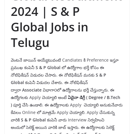
2024 | S & P
Global Jobs in
Telugu
వెంటనే జాయిన్ అయ్యేటువంటి Candiates కి Preference ఇస్తూ
ప్రముఖ కంపెనీ
S & P Global
లో ఉద్యోగాల భర్తీ కోసం ఈ
నోటిఫికేషన్ విడుదల చేసారు. ఈ నోటిఫికేషన్ మనకు
S & P
Global
కంపెనీ విడుదల చేశారు. ఈ నోటిఫికేషన్
ద్వారా
Associate
విభాగా౦లో ఉద్యోగాలను భర్తీ చేస్తున్నారు. ఈ
ఉద్యోగలకు Apply చెయ్యాలి అంటే
ఏదైనా డిగ్రీ
( Degree
/
B.Tech
)
పూర్తి చేసి ఉండాలి. ఈ ఉద్యోగాలకు Apply చెయ్యాలి అనుకునేవారు
కేవలం Online లో మాత్రమే Apply చెయ్యాలి. Apply చేసుకున్న
వారికి
S & P Global
కంపెనీ వారు Interview నిర్వహించి
అందులో సెలెక్ట్ అయిన వారికి జాబ్ ఇస్తారు. ఈ ఉద్యోగాలకు సెలెక్ట్