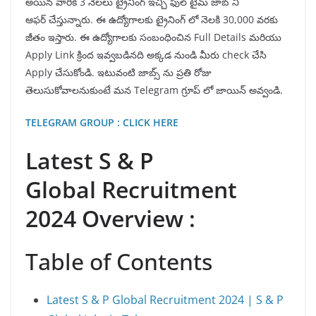
అయిన వారికి 3 నెలలు ట్రైనింగ్ ఇచ్చి ఫుల్ టైమ్ జాబ్ ని
ఆఫర్ చేస్తున్నారు. ఈ ఉద్యోగాలకు ట్రైనింగ్ లో నెలకి 30,000 వరకు
జీతం ఇస్తారు. ఈ ఉద్యోగాలకు సంబంధించిన Full Details మరియు
Apply Link క్రింద ఇవ్వబడినది అక్కడ నుండి మీరు check చేసి
Apply చేసుకోండి. ఇటువంటి జాబ్స్ ను ప్రతి రోజు
తెలుసుకోవాలనుకుంటే మన Telegram గ్రూప్ లో జాయిన్ అవ్వండి.
TELEGRAM GROUP : CLICK HERE
Latest S & P
Global Recruitment
2024 Overview :
Table of Contents
Latest S & P Global Recruitment 2024 | S & P