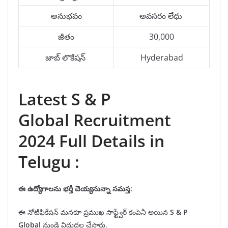
అనుభవం
అవసరం లేధు
జీతం
30,000
జాబ్ లొకేషన్
Hyderabad
Latest S & P
Global Recruitment
2024 Full Details in
Telugu :
ఈ ఉద్యోగాలను
భర్తీ
చెయ్యనున్నా సమస్త:
ఈ నోటిఫికేషన్ మనకూ ప్రముఖ సాఫ్ట్వేర్ కంపెనీ అయిన
S & P
Global
నుండి విదుదల చేసారు.