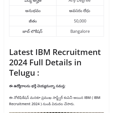
విద్య అర్హత
Any Degree
అనుభవం
అవసరం లేధు
జీతం
50,000
జాబ్ లొకేషన్
Bangalore
Latest IBM Recruitment
2024 Full Details in
Telugu :
ఈ ఉద్యోగాలను భర్తీ చెయ్యనున్నా సమస్త:
ఈ నోటిఫికేషన్ మనకూ ప్రముఖ సాఫ్ట్వేర్ కంపెనీ అయిన
IBM
( IBM
Recruitment 2024 )
నుండి విదుదల చేసారు.