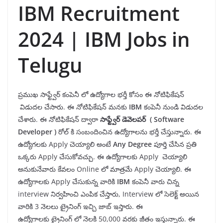
IBM Recruitment
2024 | IBM Jobs in
Telugu
ప్రముఖ సాఫ్ట్వేర్ కంపెనీ లో ఉద్యోగాల భర్తీ కోసం ఈ నోటిఫికేషన్
విడుదల చేసారు. ఈ నోటిఫికేషన్ మనకు
IBM
కంపెనీ నుండి విడుదల
చేశారు. ఈ నోటిఫికేషన్ ద్వారా
సాఫ్ట్వేర్ డెవెలపర్
(
Software
Developer
)
రోల్ కి సంబందించిన ఉద్యోగాలను భర్తీ చేస్తున్నారు. ఈ
ఉద్యోగలకు Apply చెయ్యాలి అంటే
Any
Degree
పూర్తి చేసిన ప్రతి
ఒక్కరు Apply చేసుకోవచ్చు. ఈ ఉద్యోగాలకు Apply చెయ్యాలి
అనుకునేవారు కేవలం Online లో మాత్రమే Apply చెయ్యాలి. ఈ
ఉద్యోగాలకు Apply చేసుకున్న వారికి
IBM
కంపెనీ వారు చిన్న
interview నిర్వహించి ఎంపిక చేస్తారు, Interview లో సెలెక్ట్ అయిన
వారికి 3 నెలలు ట్రైనింగ్ ఇచ్చి జాబ్ ఇస్తారు. ఈ
ఉద్యోగాలకు ట్రైనింగ్ లో నెలకి 50,000 వరకు జీతం ఇస్తున్నారు. ఈ