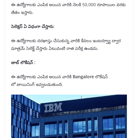
ఈ ఉద్యోగాలకు ఎంపిక అయిన వారికి నెలకి 50,000 రూపాయిల వరకు
జీతం ఇస్తారు.
సెలెక్షన్
ఏ విధంగా చేస్తారు:
ఈ ఉద్యోగాలకు దరఖాస్తు చేసుకున్న వారికి కేవలం ఇంటర్వ్యూ ద్వార
మాత్రమే సెలెక్ట్ చేస్తారు ఏటువంటి రాత పరీక్ష ఉండదు.
జాబ్ లొకేషన్
:
ఈ ఉద్యోగాలకు ఎంపిక అయిన వారికి
Bangalore
లొకేషన్
లో జాయినింగ్ ఇవ్వబడుతుంది.