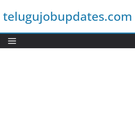
Skip
telugujobupdates.com
to
content