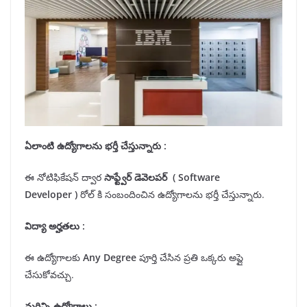
ఏలాంటి ఉద్యోగాలను భర్తీ చేస్తున్నారు :
ఈ నోటిఫికేషన్ ద్వార
సాఫ్ట్వేర్ డెవెలపర్
(
Software
Developer
)
రోల్ కి సంబందించిన ఉద్యోగాలను భర్తీ చేస్తున్నారు.
విద్యా అర్హతలు
:
ఈ ఉద్యోగాలకు
Any
Degree
పూర్తి చేసిన ప్రతి ఒక్కరు అప్లై
చేసుకోవచ్చు.
మరిన్ని ఉద్యోగాలు :