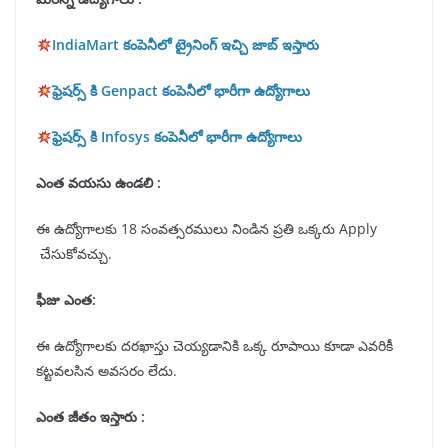
IndiaMart కంపెనీలో ట్రైనింగ్ ఇచ్చి జాబ్ ఇస్తారు
ఫ్రెషర్స్ కి Genpact కంపెనీలో భారీగా ఉద్యోగాలు
ఫ్రెషర్స్ కి Infosys కంపెనీలో భారీగా ఉద్యోగాలు
ఎంత వయసు ఉండలి :
ఈ ఉద్యోగాలకు 18 సంవత్సరములు నిండిన ప్రతి ఒక్కరు Apply
చేసుకోవచ్చు.
ఫీజు ఎంత:
ఈ ఉద్యోగాలకు దరఖాస్తు చెయ్యడానికి ఒక్క రూపాయి కూడా ఎవరికీ
కట్టవలసిన అవసరం లేదు.
ఎంత జీతం ఇస్తారు :