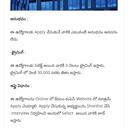
అనుభవం :
ఈ ఉద్యోగాలకు Apply చేసుకునే వారికి ఎటువంటి అనుభవం అవసరం
లేదు.
ట్రైనింగ్ :
ఈ ఉద్యోగాలకు సెలెక్ట్ అయిన వారికీ 3 నెలలు ట్రైనింగ్ ఇస్తారు,
ట్రైనింగ్ లో నెలకి 30,000 వరకు జీతం ఇస్తారు.
అప్లై విధానం :
ఈ ఉద్యోగాలను Online లో కేవలం కంపెనీ Website లో మాత్రమే
Apply చెయ్యాలి. Apply చేసుకున్న అభ్యర్థులను Shortlist చేసి
Interview నిర్వహించి అందులో Select అయిన వారికి జాబ్
ఇస్తారు.