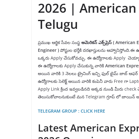
2026 | American 
Telugu
ప్రముఖ ఆర్థిక సేవల సంస్థ
అమెరికన్ ఎక్స్
ప్రెస్
(
American E
Engineer
)
పోస్టుల భర్తీకి దరఖాస్తులను ఆహ్వానిస్తోంది.
ఒక్కరు Apply చేసుకోవచ్చు. ఈ ఉద్యోగాలకు Apply చెయ్య
ఈ ఉద్యోగాలకు Apply చేసుకున్న వారికి
American Expre
అయిన వారికి 3 నెలలు ట్రైనింగ్ ఇచ్చి ఫుల్ టైమ్ జాబ్ ఆఫర్ 
ఉద్యోగాలకు సెలెక్ట్ ఆయిన వారికి కంపెనీ వారు Free గా L
Apply Link క్రింద ఇవ్వబడినది అక్కడ నుండి మీరు check చే
తెలుసుకోవాలనుకుంటే మన Telegram గ్రూప్ లో జాయిన్ అవ
TELEGRAM GROUP : CLICK HERE
Latest American Exp