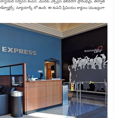
ైనాన్షియల్ సర్వీసెస్ కంపెనీ. మొదట ఎక్స్‌ప్రెస్ డెలివరీగా ప్రారంభమై, తర్వాత
ంది.హెడ్‌క్వార్టర్స్: న్యూయార్క్ లో ఉంది. ఈ కంపెనీ ప్రీమియం కార్డులు (ముఖ్యంగా