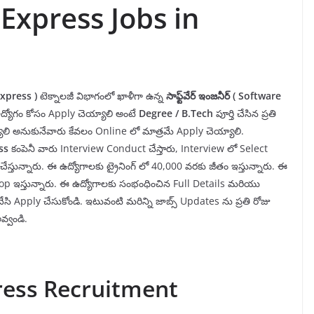
Express Jobs in
xpress
)
టెక్నాలజీ విభాగంలో ఖాళీగా ఉన్న
సాఫ్ట్
వేర్ ఇంజనీర్
(
Software
ఈ ఉద్యోగం కోసం Apply చెయ్యాలి అంటే
Degree
/ B.Tech
పూర్తి చేసిన ప్రతి
ాలి అనుకునేవారు కేవలం Online లో మాత్రమే Apply చెయ్యాలి.
ss
కంపెనీ వారు Interview Conduct చేస్తారు, Interview లో Select
చేస్తున్నారు. ఈ ఉద్యోగాలకు ట్రైనింగ్ లో 40,000 వరకు జీతం ఇస్తున్నారు. ఈ
aptop ఇస్తున్నారు. ఈ ఉద్యోగాలకు సంభంధించిన Full Details మరియు
సి Apply చేసుకోండి. ఇటువంటి మరిన్ని జాబ్స్ Updates ను ప్రతి రోజు
్వండి.
ress Recruitment