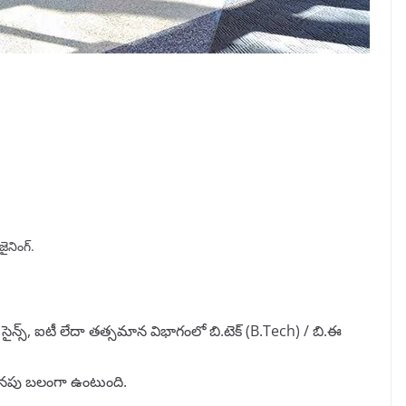
జైనింగ్.
 సైన్స్, ఐటీ లేదా తత్సమాన విభాగంలో బి.టెక్ (B.Tech) / బి.ఈ
దనపు బలంగా ఉంటుంది.