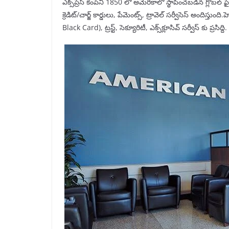
ఎక్స్‌ప్రెస్ కంపెనీ 1850 లో అమెరికాలో స్థాపించబడిన గ్లోబల్ ఫ
క్రెడిట్/చార్జ్ కార్డులు, పేమెంట్స్, ట్రావెల్ సర్వీసెస్ అందిస్తు
Black Card), ట్రస్ట్, సెక్యూరిటీ, ఎక్స్‌క్లూసివ్ సర్వీస్ కు ప్రసిద్ది.