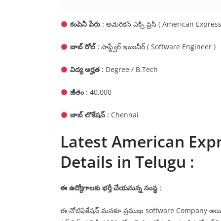
కంపెనీ పేరు :
అమెరికన్ ఎక్స్ ప్రెస్ ( American Express
జాబ్ రోల్ :
సాఫ్ట్వేర్ ఇంజనీర్ ( Software Engineer )
విద్య అర్హత :
Degree / B.Tech
జీతం :
40,000
జాబ్ లొకేషన్ :
Chennai
Latest American Expr
Details in Telugu :
ఈ ఉద్యోగాలకు భర్తీ చేయనున్న సంస్థ :
ఈ నోటిఫికేషన్ మనకూ ప్రముఖ software Company అ