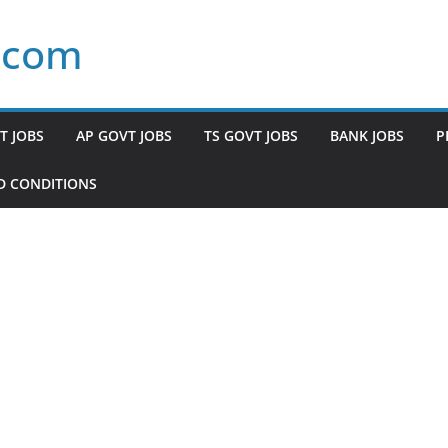
.com
T JOBS
AP GOVT JOBS
TS GOVT JOBS
BANK JOBS
P
D CONDITIONS