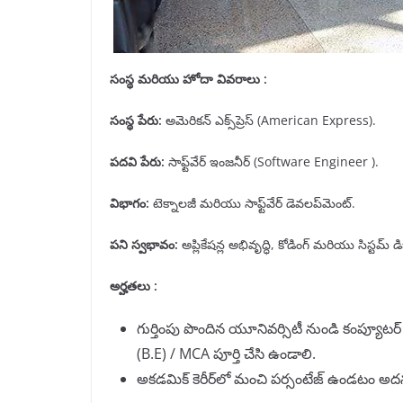
సంస్థ మరియు హోదా వివరాలు :
సంస్థ పేరు
:
అమెరికన్ ఎక్స్‌ప్రెస్ (American Express).
పదవి పేరు
:
సాఫ్ట్‌వేర్ ఇంజనీర్ (Software Engineer ).
విభాగం
:
టెక్నాలజీ మరియు సాఫ్ట్‌వేర్ డెవలప్‌మెంట్.
పని స్వభావం
:
అప్లికేషన్ల అభివృద్ధి, కోడింగ్ మరియు సిస్టమ్ డి
అర్హతలు :
గుర్తింపు పొందిన యూనివర్సిటీ నుండి కంప్యూటర్
(B.E) / MCA పూర్తి చేసి ఉండాలి.
అకడమిక్ కెరీర్‌లో మంచి పర్సంటేజ్ ఉండటం అ