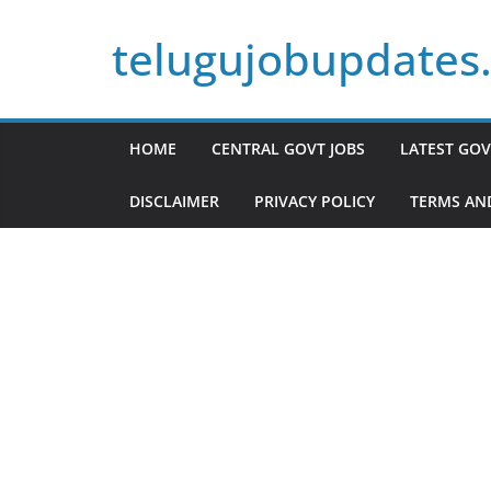
Skip
telugujobupdates
to
content
HOME
CENTRAL GOVT JOBS
LATEST GOV
DISCLAIMER
PRIVACY POLICY
TERMS AN