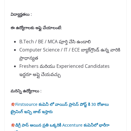
విద్యార్హతలు :
ఈ ఉద్యోగాలకు అప్లై చేయాలంటే
:
B.Tech / BE / MCA పూర్తి చేసి ఉండాలి
Computer Science / IT / ECE బ్యాక్‌గ్రౌండ్ ఉన్న వారికి
ప్రాధాన్యత
Freshers మరియు Experienced Candidates
ఇద్దరూ అప్లై చేయవచ్చు
మరిన్ని ఉద్యోగాలు :
Firstsource కంపెనీ లో వాయిస్ ప్రాసెస్ పోస్ట్ కి 30 రోజులు
ట్రైనింగ్ ఇచ్చి జాబ్ ఇస్తారు
డిగ్రీ పాస్ అయిన ప్రతి ఒక్కరికీ Accenture కంపెనీలో భారీగా