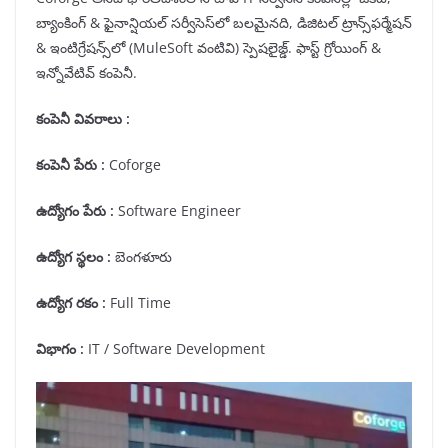
బ్యాంకింగ్ & ఫైనాన్షియల్ సర్వీసెస్‌లో బలమైనది, డిజిటల్ ట్రాన్స్‌ఫర్మేషన్
& ఇంటిగ్రేషన్స్‌లో (MuleSoft వంటివి) స్పెషలైజ్డ్. ఫాస్ట్ గ్రోయింగ్ &
ఇన్నోవేటివ్ కంపెనీ.
కంపెనీ వివరాలు :
కంపెనీ పేరు
:
Coforge
ఉద్యోగం పేరు
:
Software Engineer
ఉద్యోగ స్థలం
:
బెంగళూరు
ఉద్యోగ రకం
:
Full Time
విభాగం
:
IT / Software Development