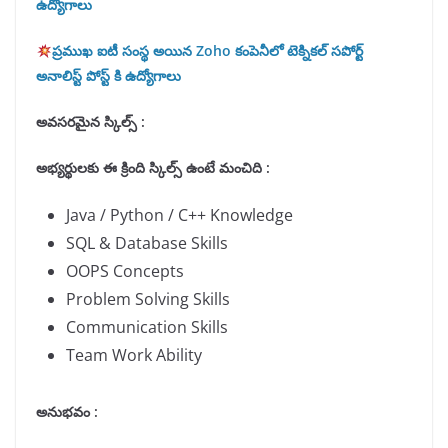
ఉద్యోగాలు
ప్రముఖ ఐటీ సంస్థ అయిన Zoho కంపెనీలో టెక్నికల్ సపోర్ట్
అనాలిస్ట్ పోస్ట్ కి ఉద్యోగాలు
అవసరమైన స్కిల్స్ :
అభ్యర్థులకు ఈ క్రింది స్కిల్స్ ఉంటే మంచిది
:
Java / Python / C++ Knowledge
SQL & Database Skills
OOPS Concepts
Problem Solving Skills
Communication Skills
Team Work Ability
అనుభవం :