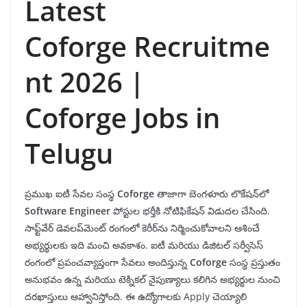
Latest
Coforge Recruitme
nt 2026 |
Coforge Jobs in
Telugu
ప్ర‌ముఖ ఐటీ సేవ‌ల సంస్థ
Coforge
తాజాగా బెంగళూరు లొకేషన్‌లో
Software Engineer
పోస్టుల భర్తీకి నోటిఫికేషన్ విడుదల చేసింది.
సాఫ్ట్‌వేర్ డెవలప్‌మెంట్ రంగంలో కెరీర్‌ను నిర్మించుకోవాలని ఆశించే
అభ్యర్థులకు ఇది మంచి అవకాశం. ఐటీ మరియు డిజిటల్ సర్వీసెస్
రంగంలో ప్రపంచవ్యాప్తంగా సేవలు అందిస్తున్న
Coforge
సంస్థ ప్రస్తుతం
అనుభవం ఉన్న మరియు టెక్నికల్ నైపుణ్యాలు కలిగిన అభ్యర్థుల నుంచి
దరఖాస్తులు ఆహ్వానిస్తోంది. ఈ ఉద్యోగాలకు Apply చెయ్యాలి