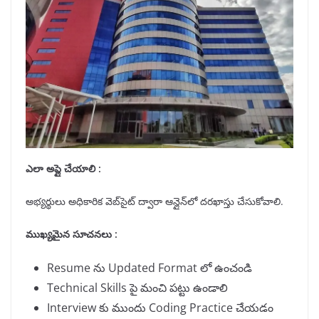
ఎలా అప్లై చేయాలి :
అభ్యర్థులు అధికారిక వెబ్‌సైట్ ద్వారా ఆన్లైన్‌లో దరఖాస్తు చేసుకోవాలి.
ముఖ్యమైన సూచనలు :
Resume ను Updated Format లో ఉంచండి
Technical Skills పై మంచి పట్టు ఉండాలి
Interview కు ముందు Coding Practice చేయడం