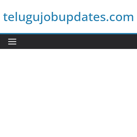
Skip
telugujobupdates.com
to
content