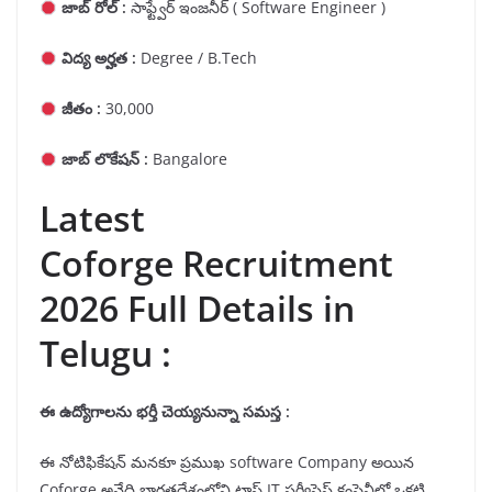
జాబ్ రోల్ :
సాఫ్ట్వేర్ ఇంజనీర్ ( Software Engineer )
విద్య అర్హత :
Degree / B.Tech
జీతం :
30,000
జాబ్ లొకేషన్ :
Bangalore
Latest
Coforge Recruitment
2026 Full Details in
Telugu :
ఈ ఉద్యోగాలను
భర్తీ
చెయ్యనున్నా సమస్త
:
ఈ నోటిఫికేషన్ మనకూ ప్రముఖ software Company అయిన
Coforge అనేది భారతదేశంలోని టాప్ IT సర్వీసెస్ కంపెనీల్లో ఒకటి,