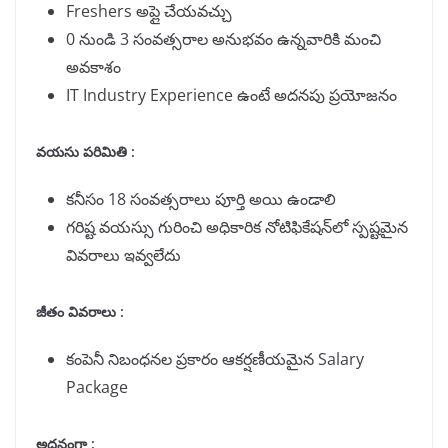
Freshers అప్లై చేయవచ్చు
0 నుండి 3 సంవత్సరాల అనుభవం ఉన్నవారికి మంచి
అవకాశం
IT Industry Experience ఉంటే అదనపు ప్రయోజనం
వయసు పరిమితి :
కనీసం 18 సంవత్సరాలు పూర్తి అయి ఉండాలి
గరిష్ట వయస్సు గురించి అధికారిక నోటిఫికేషన్‌లో స్పష్టమైన
వివరాలు ఇవ్వలేదు
జీతం వివరాలు :
కంపెనీ నిబంధనల ప్రకారం ఆకర్షణీయమైన Salary
Package
అదనంగా
: