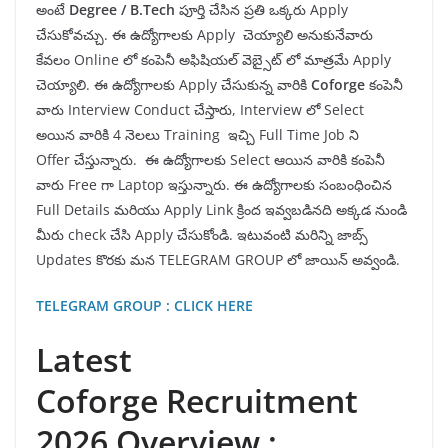
అంటే
Degree / B.Tech
పూర్తి చేసిన ప్రతి ఒక్కరు Apply
చేసుకోవచ్చు. ఈ ఉద్యోగాలకు Apply చెయ్యాలి అనుకునేవారు
కేవలం Online లో కంపెనీ అఫిషియల్ వెబ్సైట్ లో మాత్రమే Apply
చెయ్యాలి. ఈ ఉద్యోగాలకు Apply చేసుకున్న వారికి
Coforge
కంపెనీ
వారు Interview Conduct చేస్తారు, Interview లో Select
అయిన వారికి 4 నెలలు Training ఇచ్చి Full Time Job ని
Offer చేస్తున్నారు. ఈ ఉద్యోగాలకు Select ఆయిన వారికి కంపెనీ
వారు Free గా Laptop ఇస్తున్నారు. ఈ ఉద్యోగాలకు సంబంధించిన
Full Details మరియు Apply Link క్రింద ఇవ్వబడినది అక్కడ నుండి
మీరు check చేసి Apply చేసుకోండి. ఇటువంటి మరిన్ని జాబ్స్
Updates కొరకు మన TELEGRAM GROUP లో జాయిన్ అవ్వండి.
TELEGRAM GROUP : CLICK HERE
Latest
Coforge Recruitment
2026 Overview :