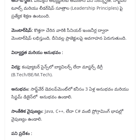
ఆన్
–
బోర్డింగ్
:
ఎంపికైన అభ్యర్థులకు అమెజాన్ పని సంస్కృతి, సాఫ్ట్‌వేర్
టూల్స్ మరియు లీడర్‌షిప్ సూత్రాల (Leadership Principles) పై
ప్రత్యేక శిక్షణ ఉంటుంది.
మెంటార్
షిప్
:
కొత్తగా చేరిన వారికి సీనియర్ ఇంజనీర్ల ద్వారా
మెంటార్‌షిప్ లభిస్తుంది, దీనివల్ల ప్రాజెక్టులపై అవగాహన పెరుగుతుంది.
విద్యార్హత మరియు అనుభవం :
విద్య
:
కంప్యూటర్ సైన్స్‌లో బ్యాచిలర్స్ లేదా మాస్టర్స్ డిగ్రీ
(B.Tech/BE/M.Tech).
అనుభవం
:
సాఫ్ట్‌వేర్ డెవలప్‌మెంట్‌లో కనీసం 3 ఏళ్ల అనుభవం మరియు
సిస్టమ్ డిజైన్‌లో అనుభవం ఉండాలి.
సాంకేతిక నైపుణ్యం
:
Java, C++, లేదా C# వంటి ప్రోగ్రామింగ్ భాషల్లో
నైపుణ్యం ఉండాలి.
పని ప్రదేశం :