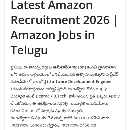
Latest Amazon
Recruitment 2026 |
Amazon Jobs in
Telugu
ప్రముఖ ఈ కామర్స్ దిగ్గజం
అమెజాన్
(Amazon)
కంపెనీ
హైదరాబాద్
లోని తమ కార్యాలయంలో పనిచేయడానికి ఉత్సాహవంతులైన సాఫ్ట్‌వేర్
డెవలప్‌మెంట్ ఇంజనీర్ల
(
S
oftware Development Engineer
)
నుండి దరఖాస్తులను ఆహ్వానిస్తోంది.ఈ ఉద్యోగం కోసం Apply
చెయ్యాలి అంటే
Degree
/ B.Tech
పాస్ అయిన ప్రతి ఒక్కరు Apply
చేసుకోవచ్చు. ఈ ఉద్యోగాలకు Apply చెయ్యాలి అనుకునేవారు
కేవలం Online లో మాత్రమే Apply చెయ్యాలి.
ఈ ఉద్యోగాలకు Apply చేసుకున్న వారికి Amazon కంపెనీ వారు
Interview Conduct చేస్తారు, Interview లో Select