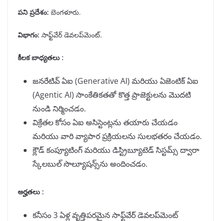
పని ప్రదేశం:
బెంగళూరు.
విభాగం
:
సాఫ్ట్‌వేర్ డెవలప్‌మెంట్.
కీలక బాధ్యతలు :
జనరేటివ్ ఏఐ (Generative AI) మరియు ఏజెంటిక్ ఏఐ
(Agentic AI) సాంకేతికతతో కొత్త ప్రాజెక్టులను మొదటి
నుండి నిర్మించడం.
విక్రేతల కోసం ఏఐ అసిస్టెంట్లను తయారు చేయడం
మరియు వారి వ్యాపార ప్రక్రియలను సులభతరం చేయడం.
క్లౌడ్ కంప్యూటింగ్ మరియు డిస్ట్రిబ్యూటెడ్ సిస్టమ్స్ ద్వారా
స్కేలబుల్ సొల్యూషన్స్‌ను అందించడం.
అర్హతలు :
కనీసం 3 ఏళ్ల వృత్తిపరమైన సాఫ్ట్‌వేర్ డెవలప్‌మెంట్