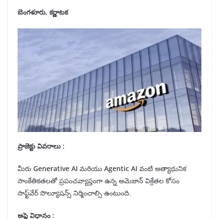
బెంగళూరు, కర్ణాటక
ప్రాజెక్టు వివరాలు :
మీరు
Generative AI
మరియు
Agentic AI
వంటి అత్యాధునిక
సాంకేతికతలతో ప్రపంచవ్యాప్తంగా ఉన్న అమెజాన్ విక్రేతల కోసం
సాఫ్ట్‌వేర్ సొల్యూషన్స్ నిర్మించాల్సి ఉంటుంది.
అప్లై విధానం :