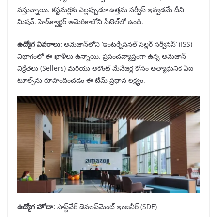
వస్తున్నాయి. కస్టమర్లకు ఎల్లప్పుడూ ఉత్తమ సర్వీస్ ఇవ్వడమే దీని
మిషన్. హెడ్‌క్వార్టర్ అమెరికాలోని సీటెల్‌లో ఉంది.
ఉద్యోగ వివరాలు
:
అమెజాన్‌లోని ‘ఇంటర్నేషనల్ సెల్లర్ సర్వీసెస్’ (ISS)
విభాగంలో ఈ ఖాళీలు ఉన్నాయి. ప్రపంచవ్యాప్తంగా ఉన్న అమెజాన్
విక్రేతలు (Sellers) మరియు అకౌంట్ మేనేజర్ల కోసం అత్యాధునిక ఏఐ
టూల్స్‌ను రూపొందించడం ఈ టీమ్ ప్రధాన లక్ష్యం.
ఉద్యోగ హోదా
:
సాఫ్ట్‌వేర్ డెవలప్‌మెంట్ ఇంజనీర్ (SDE)