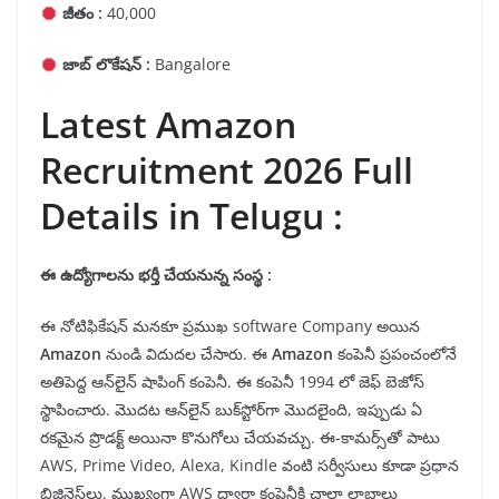
జీతం :
40,000
జాబ్ లొకేషన్ :
Bangalore
Latest Amazon
Recruitment 2026 Full
Details in Telugu :
ఈ ఉద్యోగాలను భర్తీ చేయనున్న సంస్థ :
ఈ నోటిఫికేషన్ మనకూ ప్రముఖ software Company అయిన
Amazon
నుండి విదుదల చేసారు. ఈ
Amazon
కంపెనీ ప్రపంచంలోనే
అతిపెద్ద ఆన్‌లైన్ షాపింగ్ కంపెనీ. ఈ కంపెనీ 1994 లో జెఫ్ బెజోస్
స్థాపించారు. మొదట ఆన్‌లైన్ బుక్‌స్టోర్‌గా మొదలైంది, ఇప్పుడు ఏ
రకమైన ప్రొడక్ట్ అయినా కొనుగోలు చేయవచ్చు. ఈ-కామర్స్‌తో పాటు
AWS, Prime Video, Alexa, Kindle వంటి సర్వీసులు కూడా ప్రధాన
బిజినెస్‌లు. ముఖ్యంగా AWS ద్వారా కంపెనీకి చాలా లాభాలు