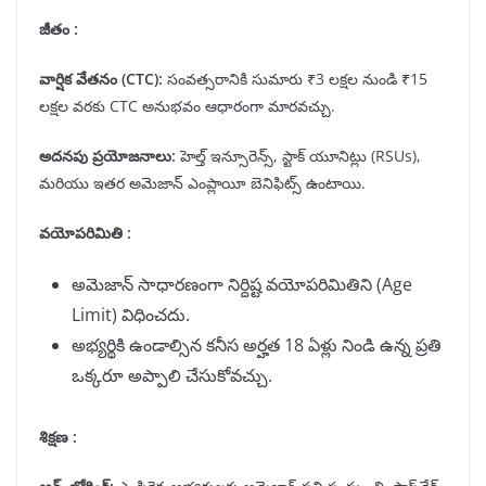
జీతం :
వార్షిక వేతనం
(CTC):
సంవత్సరానికి సుమారు ₹3 లక్షల నుండి ₹15
లక్షల వరకు CTC అనుభవం ఆధారంగా మారవచ్చు.
అదనపు ప్రయోజనాలు
:
హెల్త్ ఇన్సూరెన్స్, స్టాక్ యూనిట్లు (RSUs),
మరియు ఇతర అమెజాన్ ఎంప్లాయీ బెనిఫిట్స్ ఉంటాయి.
వయోపరిమితి :
అమెజాన్ సాధారణంగా నిర్దిష్ట వయోపరిమితిని (Age
Limit) విధించదు.
అభ్యర్థికి ఉండాల్సిన కనీస అర్హత 18 ఏళ్లు నిండి ఉన్న ప్రతి
ఒక్కరూ అప్పాలి చేసుకోవచ్చు.
శిక్షణ :