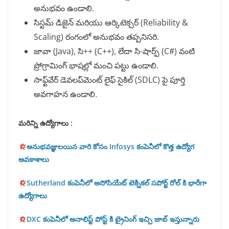
అనుభవం ఉండాలి.
సిస్టమ్ డిజైన్ మరియు ఆర్కిటెక్చర్ (Reliability &
Scaling) రంగంలో అనుభవం తప్పనిసరి.
జావా (Java), సి++ (C++), లేదా సి-షార్ప్ (C#) వంటి
ప్రోగ్రామింగ్ భాషల్లో మంచి పట్టు ఉండాలి.
సాఫ్ట్‌వేర్ డెవలప్‌మెంట్ లైఫ్ సైకిల్ (SDLC) పై పూర్తి
అవగాహన ఉండాలి.
మరిన్ని ఉద్యోగాలు :
అనుభవజ్ఞులయిన వారి కోసం Infosys కంపెనీలో కొత్త ఉద్యోగ
అవకాశాలు
Sutherland కంపెనీలో అసోసియేట్ టెక్నికల్ సపోర్ట్ రోల్ కి భారీగా
ఉద్యోగాలు
DXC కంపెనీలో అనాలిస్ట్ పోస్ట్ కి ట్రైనింగ్ ఇచ్చి జాబ్ ఇస్తున్నారు