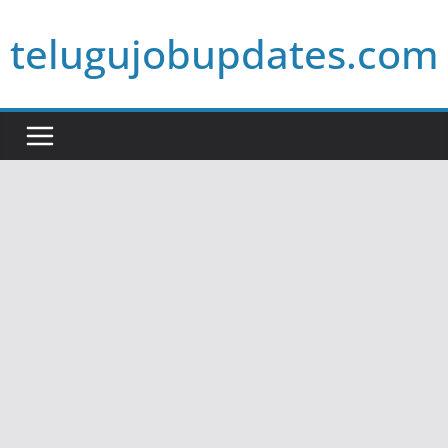
Skip
telugujobupdates.com
to
content