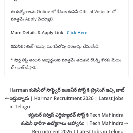
ఈ ఉద్యోగాలను Online లో కేవలం కంపెనీ Official Website లో
మాత్రమే Apply చెయ్యాలి.
More Details & Apply Link
:
Click Here
గమనిక
:
లింక్ గడువు ముగిసేలోపు దరఖాస్తు చేసుకోండి.
*
షార్ట్ లిస్ట్ అయిన అభ్యర్ధులకు మాత్రమే తదుపరి రౌండ్స్ కొరకు మెయి
ల్ / కాల్ చేస్తారు.
Harman కంపెనీలో సాఫ్ట్వేర్ ఇంజనీర్ పోస్ట్ కి ట్రైనింగ్ ఇచ్చి జాబ్
ఇస్తున్నారు | Harman Recruitment 2026 | Latest Jobs
in Telugu
కస్టమర్ సర్విస్ ఎగ్జిక్యూటివ్ పోస్ట్ కి Tech Mahindra
కంపెనీ భారీగా ఉద్యోగాలు ఆహ్వానo | Tech Mahindra
Recruitment 2026 | Latest Jobs in Telugu