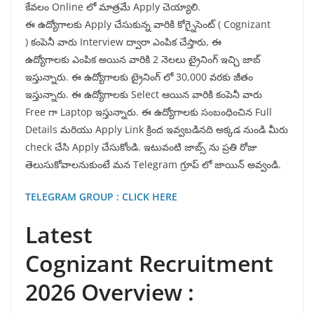
కేవలం Online లో మాత్రమే Apply చెయ్యాలి.
ఈ ఉద్యోగాలకు Apply చేసుకున్న వారికి కోగ్నైసెంట్ ( Cognizant
) కంపెనీ వారు Interview ద్వారా ఎంపిక చేస్తారు, ఈ
ఉద్యోగాలకు ఎంపిక అయిన వారికి 2 నెలలు ట్రైనింగ్ ఇచ్చి జాబ్
ఇస్తున్నారు. ఈ ఉద్యోగాలకు ట్రైనింగ్ లో 30,000 వరకు జీతం
ఇస్తున్నారు. ఈ ఉద్యోగాలకు Select ఆయిన వారికి కంపెనీ వారు
Free గా Laptop ఇస్తున్నారు. ఈ ఉద్యోగాలకు సంబంధించిన Full
Details మరియు Apply Link క్రింద ఇవ్వబడినది అక్కడ నుండి మీరు
check చేసి Apply చేసుకోండి. ఇటువంటి జాబ్స్ ను ప్రతి రోజు
తెలుసుకోవాలనుకుంటే మన Telegram గ్రూప్ లో జాయిన్ అవ్వండి.
TELEGRAM GROUP : CLICK HERE
Latest
Cognizant Recruitment
2026 Overview :