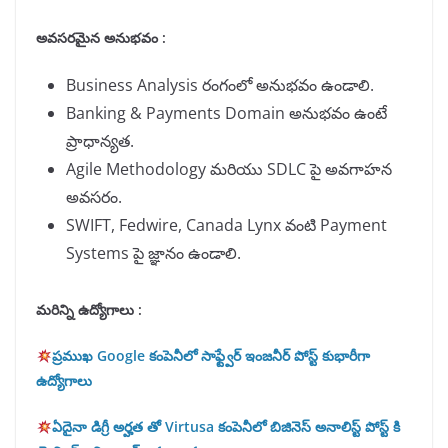
అవసరమైన అనుభవం :
Business Analysis రంగంలో అనుభవం ఉండాలి.
Banking & Payments Domain అనుభవం ఉంటే
ప్రాధాన్యత.
Agile Methodology మరియు SDLC పై అవగాహన
అవసరం.
SWIFT, Fedwire, Canada Lynx వంటి Payment
Systems పై జ్ఞానం ఉండాలి.
మరిన్ని ఉద్యోగాలు :
ప్రముఖ Google కంపెనీలో సాఫ్ట్వేర్ ఇంజనీర్ పోస్ట్ కుభారీగా
ఉద్యోగాలు
ఏదైనా డిగ్రీ అర్హత తో Virtusa కంపెనీలో బిజినెస్ అనాలిస్ట్ పోస్ట్ కి