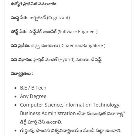
ఉద్యోగ ప్రాథమిక సమాచారం :
సంస్థ పేరు
:
కాగ్నిజెంట్ (Cognizant)
పోస్ట్ పేరు
:
సాఫ్ట్‌వేర్ ఇంజనీర్ (Software Engineer)
పని ప్రదేశం
:
చెన్నై,బెంగళూరు ( Chaennai,Bangalore )
పని విధానం:
హైబ్రిడ్ మోడల్ (Hybrid) మరియు డే షిఫ్ట్.
విద్యార్హతలు :
B.E / B.Tech
Any Degree
Computer Science, Information Technology,
Business Administration లేదా సంబంధిత విభాగాల్లో
డిగ్రీ పూర్తి చేసి ఉండాలి.
గుర్తింపు పొందిన విశ్వవిద్యాలయం నుండి పట్టా ఉండాలి.