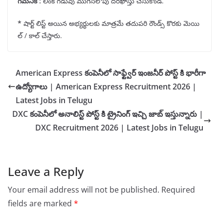
గమనిక
:
లింక్ గడువు ముగిసేలోపు దరఖాస్తు చేసుకోండి.
*
షార్ట్ లిస్ట్ అయిన అభ్యర్ధులకు మాత్రమే తదుపరి రౌండ్స్ కొరకు మెయి
ల్ / కాల్ చేస్తారు.
American Express కంపెనీలో సాఫ్ట్వేర్ ఇంజనీర్ పోస్ట్ కి భారీగా
ఉద్యోగాలు | American Express Recruitment 2026 |
Latest Jobs in Telugu
DXC కంపెనీలో అనాలిస్ట్ పోస్ట్ కి ట్రైనింగ్ ఇచ్చి జాబ్ ఇస్తున్నారు |
DXC Recruitment 2026 | Latest Jobs in Telugu
Leave a Reply
Your email address will not be published.
Required
fields are marked
*