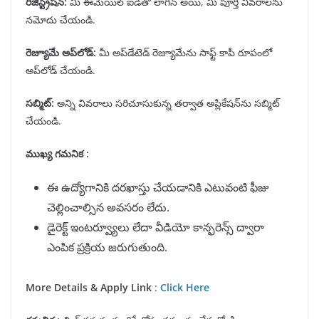
రిజిస్ట్రేషన్
:
మీ ఈమెయిల్ ఐడితో లాగిన్ అయి, మీ పూర్తి వివరాలను
నమోదు చేయండి.
రెజ్యూమే అప్
లోడ్
:
మీ అప్‌డేటెడ్ రెజ్యూమేను సాఫ్ట్ కాపీ రూపంలో
అప్‌లోడ్ చేయండి.
సబ్మిట్:
అన్ని వివరాలు సరిచూసుకున్న తర్వాత అప్లికేషన్‌ను సబ్మిట్
చేయండి.
ముఖ్య గమనిక :
ఈ ఉద్యోగానికి దరఖాస్తు చేయడానికి ఎటువంటి ఫీజు
చెల్లించాల్సిన అవసరం లేదు.
డైరెక్ట్ ఇంటర్వ్యూలు లేదా వీడియో కాన్ఫరెన్స్ ద్వారా
ఎంపిక ప్రక్రియ జరుగుతుంది.
More Details & Apply Link
:
Click Here