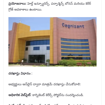
ప్రయోజనాలు:
హెల్త్ ఇన్స్యూరెన్స్, పర్ఫార్మెన్స్ బోనస్ మరియు కెరీర్
గ్రోత్ అవకాశాలు ఉంటాయి.
దరఖాస్తు విధానం :
అభ్యర్థులు ఆన్‌లైన్ ద్వారా మాత్రమే దరఖాస్తు చేసుకోవాలి:
అధికారిక వెబ్
సైట్
:
కాగ్నిజెంట్ కెరీర్స్ పోర్టల్‌ను సందర్శించండి.