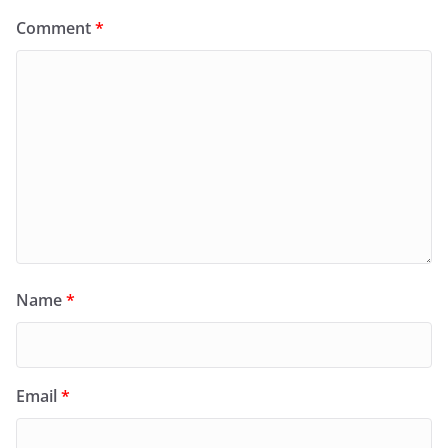
Comment
*
Name
*
Email
*