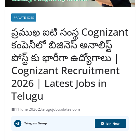
PRIVATE JOBS
ప్రముఖ ఐటి సంస్థ Cognizant
కంపెనీలో బిజినెస్ అనాలిస్ట్
పోస్ట్ కు భారీగా ఉద్యోగాలు |
Cognizant Recruitment
2026 | Latest Jobs in
Telugu
11 June 2026
telugujobupdates.com
Telegram Group
Join Now