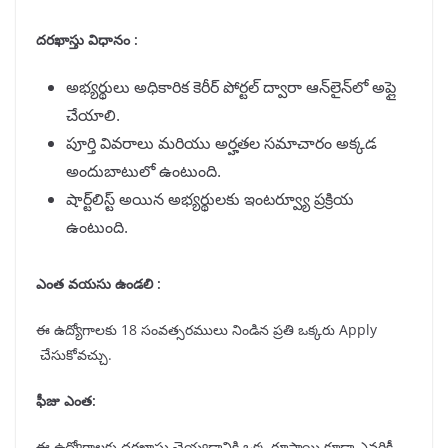
దరఖాస్తు విధానం :
అభ్యర్థులు అధికారిక కెరీర్ పోర్టల్ ద్వారా ఆన్‌లైన్‌లో అప్లై
చేయాలి.
పూర్తి వివరాలు మరియు అర్హతల సమాచారం అక్కడ
అందుబాటులో ఉంటుంది.
షార్ట్‌లిస్ట్ అయిన అభ్యర్థులకు ఇంటర్వ్యూ ప్రక్రియ
ఉంటుంది.
ఎంత వయసు ఉండలి :
ఈ ఉద్యోగాలకు 18 సంవత్సరములు నిండిన ప్రతి ఒక్కరు Apply
చేసుకోవచ్చు.
ఫీజు ఎంత:
ఈ ఉద్యోగాలకు దరఖాస్తు చెయ్యడానికి ఒక్క రూపాయి కూడా ఎవరికీ