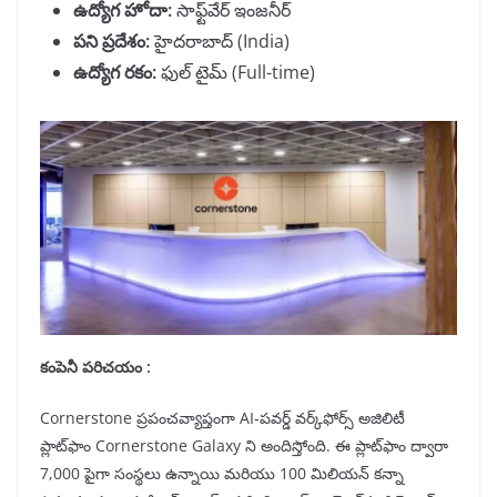
ఉద్యోగ హోదా
:
సాఫ్ట్‌వేర్ ఇంజనీర్
పని ప్రదేశం:
హైదరాబాద్ (India)
ఉద్యోగ రకం
:
ఫుల్ టైమ్ (Full-time)
కంపెనీ పరిచయం :
Cornerstone ప్రపంచవ్యాప్తంగా AI-పవర్డ్ వర్క్‌ఫోర్స్ అజిలిటీ
ప్లాట్‌ఫాం Cornerstone Galaxy ని అందిస్తోంది. ఈ ప్లాట్‌ఫాం ద్వారా
7,000 పైగా సంస్థలు ఉన్నాయి మరియు 100 మిలియన్ కన్నా