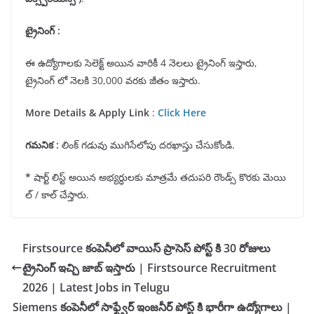
ట్రైనింగ్ :
ఈ ఉద్యోగాలకు సెలెక్ట్ అయిన వారికీ 4 నెలలు ట్రైనింగ్ ఇస్తారు,
ట్రైనింగ్ లో నెలకి 30,000 వరకు జీతం ఇస్తారు.
More Details & Apply Link
:
Click Here
గమనిక
:
లింక్ గడువు ముగిసేలోపు దరఖాస్తు చేసుకోండి.
*
షార్ట్ లిస్ట్ అయిన అభ్యర్ధులకు మాత్రమే తదుపరి రౌండ్స్ కొరకు మెయి
ల్ / కాల్ చేస్తారు.
Firstsource కంపెనీలో వాయిస్ ప్రాసెస్ పోస్ట్ కి 30 రోజులు
ట్రైనింగ్ ఇచ్చి జాబ్ ఇస్తారు | Firstsource Recruitment
2026 | Latest Jobs in Telugu
Siemens కంపెనీలో సాఫ్ట్వేర్ ఇంజనీర్ పోస్ట్ కి భారీగా ఉద్యోగాలు |