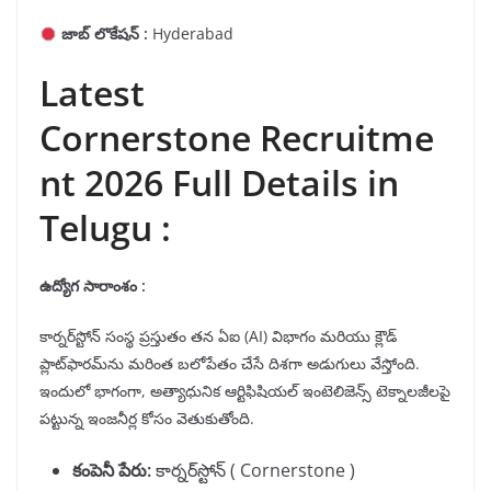
జాబ్ లొకేషన్ :
Hyderabad
Latest
Cornerstone Recruitme
nt 2026 Full Details in
Telugu :
ఉద్యోగ సారాంశం :
కార్నర్‌స్టోన్ సంస్థ ప్రస్తుతం తన ఏఐ (AI) విభాగం మరియు క్లౌడ్
ప్లాట్‌ఫారమ్‌ను మరింత బలోపేతం చేసే దిశగా అడుగులు వేస్తోంది.
ఇందులో భాగంగా, అత్యాధునిక ఆర్టిఫిషియల్ ఇంటెలిజెన్స్ టెక్నాలజీలపై
పట్టున్న ఇంజనీర్ల కోసం వెతుకుతోంది.
కంపెనీ పేరు
:
కార్నర్‌స్టోన్ ( Cornerstone )