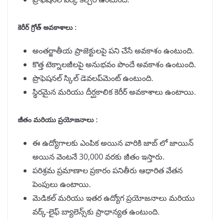
కెరీర్ గ్రోత్ అవకాశాలు :
అంతర్జాతీయ ప్రాజెక్టులపై పని చేసే అవకాశం ఉంటుంది.
కొత్త టెక్నాలజీలపై అనుభవం పొందే అవకాశం ఉంటుంది.
ప్రొఫెషనల్ స్కిల్ డెవలప్‌మెంట్ ఉంటుంది.
స్థిరమైన మరియు దీర్ఘకాలిక కెరీర్ అవకాశాలు ఉంటాయి.
జీతం మరియు ప్రయోజనాలు :
ఈ ఉద్యోగాలకు ఎంపిక అయిన వారికి జాబ్ లో జాయిన్
అయిన వెంటనే 30,000 వరకు జీతం ఇస్తారు.
పరిశ్రమ ప్రమాణాల ప్రకారం పనితీరు ఆధారిత వేతన
పెంపులు ఉంటాయి.
మెడికల్ మరియు ఇతర ఉద్యోగ ప్రయోజనాలు మరియు
వర్క్-లైఫ్ బ్యాలెన్స్‌కు ప్రాధాన్యత ఉంటుంది.