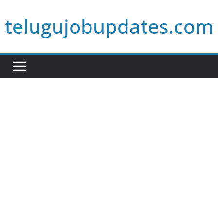
Skip
telugujobupdates.com
to
content