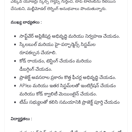
ఎక్కువ యూజర్లు స్కిల్స్ గ్యాప్స్ గుర్తించి, టాప్ టాలెంట్‌ను రిటెయిన్
చేసుకుని, మల్టీమోడల్ లెర్నింగ్ అనుభవాలు పొందుతున్నారు.
ముఖ్య బాధ్యతలు :
సాఫ్ట్‌వేర్ అప్లికేషన్ల అభివృద్ధి మరియు నిర్వహణ చేయడం.
స్కేలబుల్ మరియు హై-పర్ఫార్మెన్స్ సిస్టమ్‌ల
రూపకల్పన చేయాలి.
కోడ్ రాయడం, టెస్టింగ్ చేయడం మరియు
డీబగ్గింగ్ చేయడం.
ప్రాజెక్ట్ అవసరాల ప్రకారం కొత్త ఫీచర్ల అభివృద్ధి చేయడం.
APIలు మరియు ఇతర సిస్టమ్‌లతో ఇంటిగ్రేషన్ చేయడం
మరియు కోడ్ క్వాలిటీ మెయింటైన్ చేయడం.
టీమ్ సభ్యులతో కలిసి సమయానికి ప్రాజెక్ట్ పూర్తి చేయడం
విద్యార్హతలు :