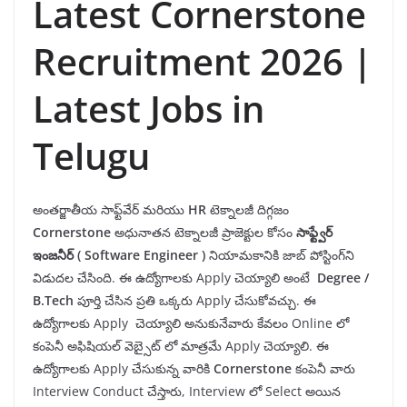
Latest Cornerstone
Recruitment 2026 |
Latest Jobs in
Telugu
అంతర్జాతీయ సాఫ్ట్‌వేర్ మరియు
HR
టెక్నాలజీ దిగ్గజం
Cornerstone
అధునాతన టెక్నాలజీ ప్రాజెక్టుల కోసం
సాఫ్ట్వేర్
ఇంజనీర్
(
Software Engineer
)
నియామకానికి జాబ్ పోస్టింగ్‌ని
విడుదల చేసింది. ఈ ఉద్యోగాలకు Apply చెయ్యాలి అంటే
Degree /
B.Tech
పూర్తి చేసిన ప్రతి ఒక్కరు Apply చేసుకోవచ్చు. ఈ
ఉద్యోగాలకు Apply చెయ్యాలి అనుకునేవారు కేవలం Online లో
కంపెనీ అఫిషియల్ వెబ్సైట్ లో మాత్రమే Apply చెయ్యాలి. ఈ
ఉద్యోగాలకు Apply చేసుకున్న వారికి
Cornerstone
కంపెనీ వారు
Interview Conduct చేస్తారు, Interview లో Select అయిన