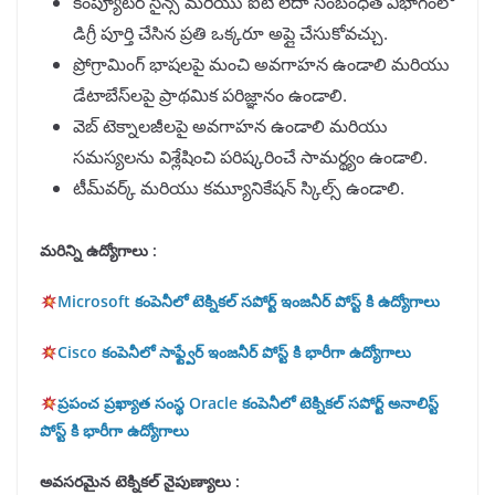
కంప్యూటర్ సైన్స్ మరియు ఐటీ లేదా సంబంధిత విభాగంలో
డిగ్రీ పూర్తి చేసిన ప్రతి ఒక్కరూ అప్లై చేసుకోవచ్చు.
ప్రోగ్రామింగ్ భాషలపై మంచి అవగాహన ఉండాలి మరియు
డేటాబేస్‌లపై ప్రాథమిక పరిజ్ఞానం ఉండాలి.
వెబ్ టెక్నాలజీలపై అవగాహన ఉండాలి మరియు
సమస్యలను విశ్లేషించి పరిష్కరించే సామర్థ్యం ఉండాలి.
టీమ్‌వర్క్ మరియు కమ్యూనికేషన్ స్కిల్స్ ఉండాలి.
మరిన్ని ఉద్యోగాలు :
Microsoft కంపెనీలో టెక్నికల్ సపోర్ట్ ఇంజనీర్ పోస్ట్ కి ఉద్యోగాలు
Cisco కంపెనీలో సాఫ్ట్వేర్ ఇంజనీర్ పోస్ట్ కి భారీగా ఉద్యోగాలు
ప్రపంచ ప్రఖ్యాత సంస్థ Oracle కంపెనీలో టెక్నికల్ సపోర్ట్ అనాలిస్ట్
పోస్ట్ కి భారీగా ఉద్యోగాలు
అవసరమైన టెక్నికల్ నైపుణ్యాలు :