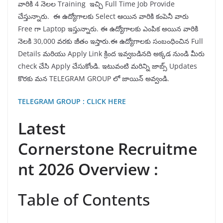
వారికి 4 నెలల Training ఇచ్చి Full Time Job Provide
చేస్తున్నారు. ఈ ఉద్యోగాలకు Select ఆయిన వారికి కంపెనీ వారు
Free గా Laptop ఇస్తున్నారు. ఈ ఉద్యోగాలకు ఎంపిక అయిన వారికి
నెలకి 30,000 వరకు జీతం ఇస్తారు.ఈ ఉద్యోగాలకు సంబంధించిన Full
Details మరియు Apply Link క్రింద ఇవ్వబడినది అక్కడ నుండి మీరు
check చేసి Apply చేసుకోండి. ఇటువంటి మరిన్ని జాబ్స్ Updates
కొరకు మన TELEGRAM GROUP లో జాయిన్ అవ్వండి.
TELEGRAM GROUP : CLICK HERE
Latest
Cornerstone Recruitme
nt 2026 Overview :
Table of Contents