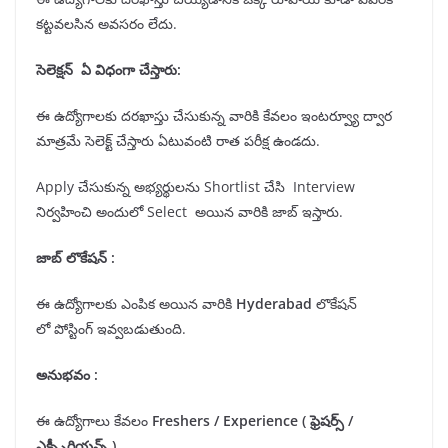
కట్టవలసిన అవసరం లేదు.
సెలెక్షన్
ఏ విధంగా చేస్తారు:
ఈ ఉద్యోగాలకు దరఖాస్తు చేసుకున్న వారికి కేవలం ఇంటర్వ్యూ ద్వార
మాత్రమే సెలెక్ట్ చేస్తారు ఏటువంటి రాత పరీక్ష ఉండదు.
Apply చేసుకున్న అభ్యర్థులను Shortlist చేసి Interview
నిర్వహించి అందులో Select అయిన వారికి జాబ్ ఇస్తారు.
జాబ్ లొకేషన్
:
ఈ ఉద్యోగాలకు ఎంపిక అయిన వారికి
Hyderabad
లొకేషన్
లో పోస్టింగ్ ఇవ్వబడుతుంది.
అనుభవం :
ఈ ఉద్యోగాలు కేవలం
Freshers
/
Experience
(
ఫ్రెషర్స్
/
ఎక్స్పీరియన్స్
)
.