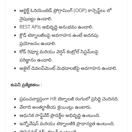
ఆబ్జెక్ట్ ఓరియెంటెడ్ ప్రోగ్రామింగ్ (OOP) కాన్సెప్ట్‌లు లో
నైపుణ్యం ఉండాలి.
REST APIs అభివృద్ధి అనుభవం ఉండాలి.
క్లౌడ్ టెక్నాలజీలపై అవగాహన ఉంటే అదనపు
ప్రయోజనం ఉండాలి.
కోడ్ రివ్యూ మరియు వెర్షన్ కంట్రోల్ సిస్టమ్‌లపై
పరిజ్ఞానం ఉండాలి.
అజైల్ డెవలప్‌మెంట్ మెథడాలజీపై అవగాహన ఉండాలి.
కంపెనీ ప్రత్యేకతలు :
ప్రపంచవ్యాప్తంగా HR టెక్నాలజీ రంగంలో ప్రసిద్ధి చెందినది.
వేలాది అంతర్జాతీయ క్లయింట్లు ఉంటారు.
ఆధునిక సాఫ్ట్‌వేర్ ప్రొడక్ట్‌ల అభివృద్ధి ఉంటుంది.
ఇన్నోవేషన్ మరియు టెక్నాలజీకి ప్రాధాన్యత ఉంటుంది.
ప్రొఫెషనల్ వర్క్ కల్చర్ ఉంటుంది.