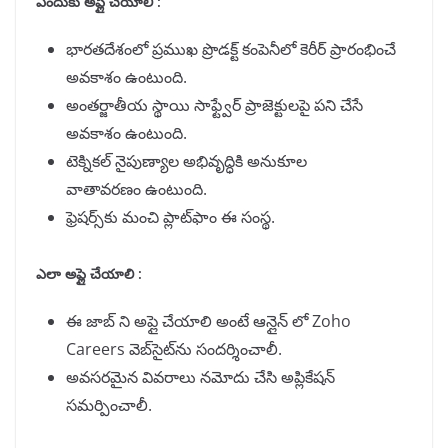
ఎందుకు అప్లై చేయాలి :
భారతదేశంలో ప్రముఖ ప్రొడక్ట్ కంపెనీలో కెరీర్ ప్రారంభించే
అవకాశం ఉంటుంది.
అంతర్జాతీయ స్థాయి సాఫ్ట్వేర్ ప్రాజెక్టులపై పని చేసే
అవకాశం ఉంటుంది.
టెక్నికల్ నైపుణ్యాల అభివృద్ధికి అనుకూల
వాతావరణం ఉంటుంది.
ఫ్రెషర్స్‌కు మంచి ప్లాట్‌ఫాం ఈ సంస్థ.
ఎలా అప్లై చేయాలి :
ఈ జాబ్ ని అప్లై చేయాలి అంటే ఆన్లైన్ లో Zoho
Careers వెబ్‌సైట్‌ను సందర్శించాలీ.
అవసరమైన వివరాలు నమోదు చేసి అప్లికేషన్
సమర్పించాలీ.