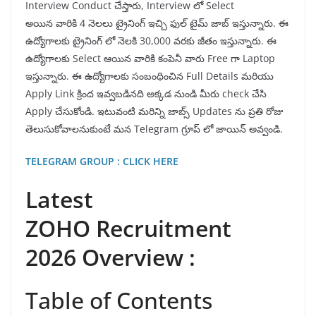
Interview Conduct చేస్తారు, Interview లో Select
అయిన వారికి 4 నెలలు ట్రైనింగ్ ఇచ్చి ఫుల్ టైమ్ జాబ్ ఇస్తున్నారు. ఈ
ఉద్యోగాలకు ట్రైనింగ్ లో నెలకి 30,000 వరకు జీతం ఇస్తున్నారు. ఈ
ఉద్యోగాలకు Select ఆయిన వారికి కంపెనీ వారు Free గా Laptop
ఇస్తున్నారు. ఈ ఉద్యోగాలకు సంబంధించిన Full Details మరియు
Apply Link క్రింద ఇవ్వబడినది అక్కడ నుండి మీరు check చేసి
Apply చేసుకోండి. ఇటువంటి మరిన్ని జాబ్స్ Updates ను ప్రతి రోజు
తెలుసుకోవాలనుకుంటే మన Telegram గ్రూప్ లో జాయిన్ అవ్వండి.
TELEGRAM GROUP : CLICK HERE
Latest
ZOHO Recruitment
2026 Overview :
Table of Contents