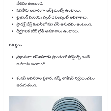
వేతనం ఉంటుంది.
పనితీరు ఆధారంగా ఇన్‌క్రిమెంట్స్ ఉంటాయి.
ట్రైనింగ్ మరియు స్కిల్ డెవలప్మెంట్ అవకాశాలు.
ప్రొడక్ట్ బేస్డ్ కంపెనీలో పని చేసే అనుభవం ఉంటుంది.
దీర్ఘకాలిక కెరీర్ గ్రోత్ అవకాశాలు ఉంటాయి.
పని స్థలం:
ప్రధానంగా
తమిళనాడు
ప్రాంతంలో పోస్టింగ్స్ ఉండే
అవకాశం ఉంటుంది.
కంపెనీ అవసరాల ప్రకారం వర్క్ లొకేషన్ నిర్ణయించటం
జరుగుతుంది.