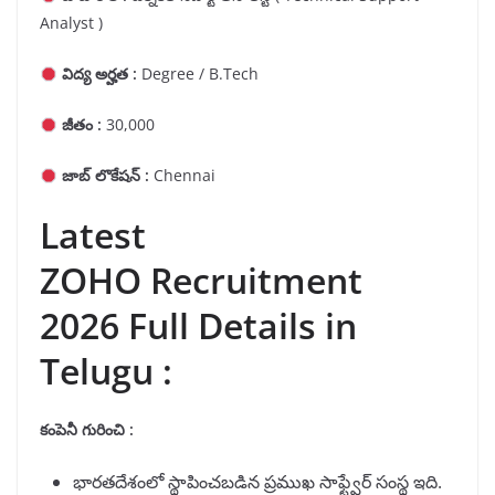
Analyst )
విద్య అర్హత :
Degree / B.Tech
జీతం :
30,000
జాబ్ లొకేషన్ :
Chennai
Latest
ZOHO Recruitment
2026 Full Details in
Telugu :
కంపెనీ గురించి :
భారతదేశంలో స్థాపించబడిన ప్రముఖ సాఫ్ట్వేర్ సంస్థ ఇది.