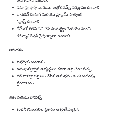
అవగాహన ఉండాలి.
డేటా స్ట్రక్చర్స్ మరియు ఆల్గోరిథమ్స్ పరిజ్ఞానం ఉండాలి.
లాజికల్ థింకింగ్ మరియు ప్రాబ్లమ్ సాల్వింగ్
స్కిల్స్ ఉండాలి.
టీమ్‌తో కలిసి పని చేసే సామర్థ్యం మరియు మంచి
కమ్యూనికేషన్ నైపుణ్యాలు ఉండాలి.
అనుభవం :
ఫ్రెషర్స్‌కు అవకాశం
అనుభవజ్ఞులైన అభ్యర్థులు కూడా అప్లై చేయవచ్చు
టెక్ ప్రాజెక్టులపై పని చేసిన అనుభవం ఉంటే అదనపు
ప్రయోజనం
జీతం మరియు బెనిఫిట్స్ :
కంపెనీ నిబంధనల ప్రకారం ఆకర్షణీయమైన