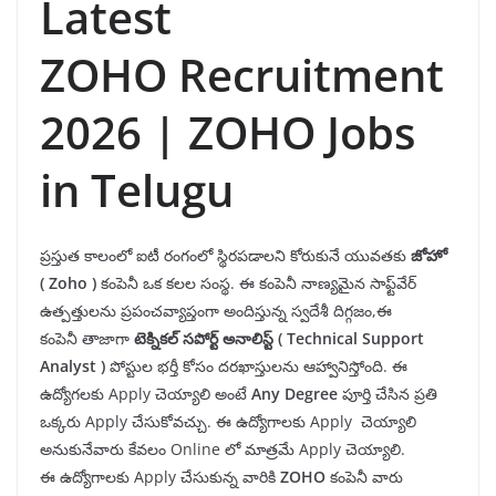
Latest
ZOHO Recruitment
2026 | ZOHO Jobs
in Telugu
ప్రస్తుత కాలంలో ఐటీ రంగంలో స్థిరపడాలని కోరుకునే యువతకు
జోహో
(
Zoho
)
కంపెనీ ఒక కలల సంస్థ. ఈ కంపెనీ నాణ్యమైన సాఫ్ట్‌వేర్
ఉత్పత్తులను ప్రపంచవ్యాప్తంగా అందిస్తున్న స్వదేశీ దిగ్గజం,ఈ
కంపెనీ తాజాగా
టెక్నికల్ సపోర్ట్ అనాలిస్ట్
(
Technical Support
Analyst
)
పోస్టుల భర్తీ కోసం దరఖాస్తులను ఆహ్వానిస్తోంది. ఈ
ఉద్యోగలకు Apply చెయ్యాలి అంటే
Any
Degree
పూర్తి చేసిన ప్రతి
ఒక్కరు Apply చేసుకోవచ్చు. ఈ ఉద్యోగాలకు Apply చెయ్యాలి
అనుకునేవారు కేవలం Online లో మాత్రమే Apply చెయ్యాలి.
ఈ ఉద్యోగాలకు Apply చేసుకున్న వారికి
ZOHO
కంపెనీ వారు