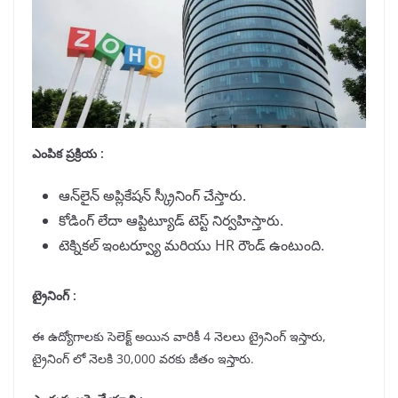
ఎంపిక ప్రక్రియ :
ఆన్‌లైన్ అప్లికేషన్ స్క్రీనింగ్ చేస్తారు.
కోడింగ్ లేదా ఆప్టిట్యూడ్ టెస్ట్ నిర్వహిస్తారు.
టెక్నికల్ ఇంటర్వ్యూ మరియు HR రౌండ్ ఉంటుంది.
ట్రైనింగ్ :
ఈ ఉద్యోగాలకు సెలెక్ట్ అయిన వారికీ 4 నెలలు ట్రైనింగ్ ఇస్తారు,
ట్రైనింగ్ లో నెలకి 30,000 వరకు జీతం ఇస్తారు.