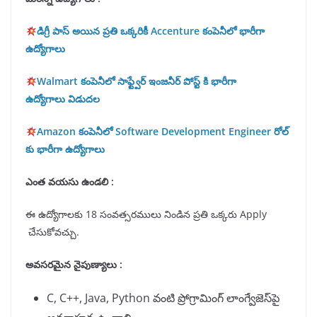
డిగ్రీ పాస్ అయిన ప్రతి ఒక్కరికీ Accenture కంపెనీలో భారీగా
ఉద్యోగాలు
Walmart కంపెనీలో సాఫ్ట్వేర్ ఇంజనీర్ పోస్ట్ కి భారీగా
ఉద్యోగాలు విడుదల
Amazon కంపెనీలో Software Development Engineer రోల్
కు భారీగా ఉద్యోగాలు
ఎంత వయసు ఉండలి :
ఈ ఉద్యోగాలకు 18 సంవత్సరములు నిండిన ప్రతి ఒక్కరు Apply
చేసుకోవచ్చు.
అవసరమైన నైపుణ్యాలు :
C, C++, Java, Python వంటి ప్రోగ్రామింగ్ లాంగ్వేజెస్‌పై