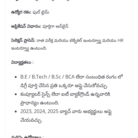
ఉద్యోగ రకం
:
ఫుల్ టైమ్
అప్లికేషన్ విధానం
:
పూర్తిగా ఆన్‌లైన్
సెలెక్షన్ ప్రాసెస్:
రాత పరీక్ష మరియు టెక్నికల్ ఇంటర్వ్యూ మరియు HR
ఇంటర్వ్యూ ఉంటుంది.
విద్యార్హతలు :
B.E / B.Tech / B.Sc / BCA లేదా సంబంధిత రంగం లో
డిగ్రీ పూర్తి చేసిన ప్రతి ఒక్కరూ అప్లై చేసుకోవచ్చు.
కంప్యూటర్ సైన్స్ లేదా ఐటీ బ్యాక్‌గ్రౌండ్ ఉన్నవారికి
ప్రాధాన్యం ఉంటుంది.
2023, 2024, 2025 బ్యాచ్ వారు అభ్యర్థులు అప్లై
చేయవచ్చు.
మరిన్ని ఉద్యోగాలు :