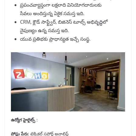
ప్రపంచవ్యాప్తంగా లక్షలాది వినియోగదారులకు
సేవలు అందిస్తున్న ఏకైక సమస్త ఇది.
CRM, క్లౌడ్ సాఫ్ట్వేర్, బిజినెస్ టూల్స్ అభివృద్ధిలో
నైపుణ్యం ఉన్న సమస్త ఇది.
యువ ప్రతిభకు ప్రాధాన్యత ఇచ్చే సంస్థ.
ఉద్యోగ హైలైట్స్ :
పోస్టు పేరు
:
టెక్నికల్ సపోర్ట్ అనాలిస్ట్