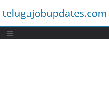
Skip
telugujobupdates.com
to
content