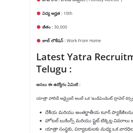
విద్య అర్హత :
10th
జీతం :
30,000
జాబ్ లొకేషన్ :
Work From Home
Latest Yatra Recruitm
Telugu :
అసలు ఈ ఉద్యోగం ఏమిటి :
యాత్రా హాలిడే అడ్వైజర్ అంటే ఒక ‘ఇండిపెండెంట్ ట్రావెల్ కన్
దేశీయ మరియు అంతర్జాతీయ టూర్ ప్యాకేజీలను
హోటల్ బుకింగ్స్ మరియు ఫ్లైట్ టిక్కెట్ల వివరాలు
యాత్రా సంస్థకు, పర్యాటకులకు మధ్య ఒక వారధి