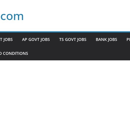
.com
T JOBS
AP GOVT JOBS
TS GOVT JOBS
BANK JOBS
P
D CONDITIONS