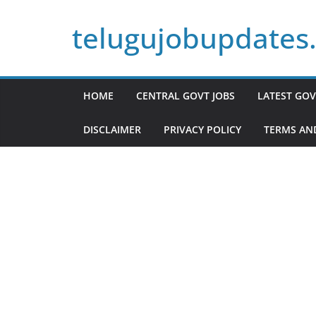
Skip
telugujobupdates
to
content
HOME
CENTRAL GOVT JOBS
LATEST GOV
DISCLAIMER
PRIVACY POLICY
TERMS AN