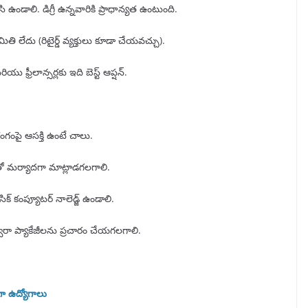
ఉండాలి. డిగ్రీ ఉన్నవారికి ప్రాధాన్యత ఉంటుంది.
తి లేదు (రిటైర్డ్ వ్యక్తులు కూడా చేయవచ్చు).
ు ఫ్రీలాన్సర్లకు ఇది బెస్ట్ ఆప్షన్.
గంపై ఆసక్తి ఉంటే చాలు.
‌తో మర్యాదగా మాట్లాడగలగాలి.
సిక్ కంప్యూటర్ నాలెడ్జ్ ఉండాలి.
ా ప్యాకేజీలను ప్రచారం చేయగలగాలి.
ీగా ఉద్యోగాలు