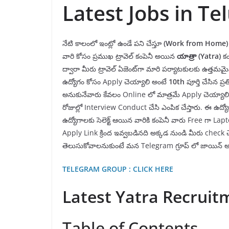
Latest Jobs in Te
నేటి కాలంలో ఇంట్లో ఉండే పని చేస్తూ
(Work from Home)
వారి కోసం ప్రముఖ ట్రావెల్ కంపెనీ అయిన
యాత్రా
(Yatra)
కం
ద్వారా మీరు ట్రావెల్ ఏజెంట్‌గా మారి పర్యాటకులకు ఉత్తమ
ఉద్యోగం కోసం Apply చెయ్యాలి అంటే
10th
పూర్తి చేసిన ప
అనుకునేవారు కేవలం Online లో మాత్రమే Apply చెయ్యాలి.
రోజుల్లో Interview Conduct చేసి ఎంపిక చేస్తారు. ఈ ఉద్
ఉద్యోగాలకు సెలెక్ట్ ఆయిన వారికి కంపెనీ వారు Free గా L
Apply Link క్రింద ఇవ్వబడినది అక్కడ నుండి మీరు check చే
తెలుసుకోవాలనుకుంటే మన Telegram గ్రూప్ లో జాయిన్ అవ
TELEGRAM GROUP : CLICK HERE
Latest Yatra Recruit
Table of Contents