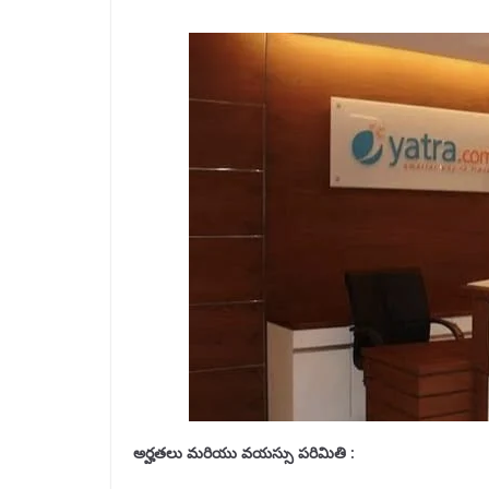
అర్హతలు మరియు వయస్సు పరిమితి :