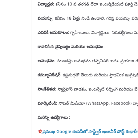
విద్యార్హత
:
కనీసం 10 వ తరగతి లేదా ఇంటర్మీడియట్ పూర్తి చేసి 
వయస్సు
:
కనీసం
18
ఏళ్లు
నిండి ఉండాలి. గరిష్ట వయస్సు పరిమి
ఎవరికి అనుకూలం
:
గృహిణులు, విద్యార్థులు, నిరుద్యోగులు మరియ
కావలిసిన నైపుణ్యం మరియు అనుభవం :
అనుభవం
:
ముందస్తు అనుభవం తప్పనిసరి కాదు. ప్రయాణ రం
కమ్యూనికేషన్
:
కస్టమర్లతో తెలుగు మరియు ప్రాథమిక ఇంగ్లీష్
సాంకేతికత
:
స్మార్ట్‌ఫోన్ వాడకం, ఇంటర్నెట్ సర్ఫింగ్ మరియు బే
మార్కెటింగ్
:
సోషల్ మీడియా (WhatsApp, Facebook) ద్వార
మరిన్ని ఉద్యోగాలు :
ప్రముఖ Google కంపెనీలో సాఫ్ట్వేర్ ఇంజనీర్ పోస్ట్ కుభార