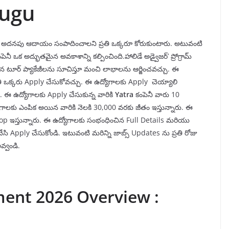
lugu
అదనపు ఆదాయం సంపాదించాలని ప్రతి ఒక్కరూ కోరుకుంటారు. అటువంటి
పెనీ ఒక అద్భుతమైన అవకాశాన్ని కల్పించింది.హాలిడే అడ్వైజర్’ ప్రోగ్రామ్
మైన టూర్ ప్యాకేజీలను సూచిస్తూ మంచి లాభాలను ఆర్జించవచ్చు. ఈ
్రతి ఒక్కరు Apply చేసుకోవచ్చు. ఈ ఉద్యోగాలకు Apply చెయ్యాలి
 ఈ ఉద్యోగాలకు Apply చేసుకున్న వారికి
Yatra
కంపెనీ వారు 10
యోగాలకు ఎంపిక అయిన వారికి నెలకి 30,000 వరకు జీతం ఇస్తున్నారు. ఈ
aptop ఇస్తున్నారు. ఈ ఉద్యోగాలకు సంభంధించిన Full Details మరియు
సి Apply చేసుకోండి. ఇటువంటి మరిన్ని జాబ్స్ Updates ను ప్రతి రోజు
్వండి.
ment 2026 Overview :