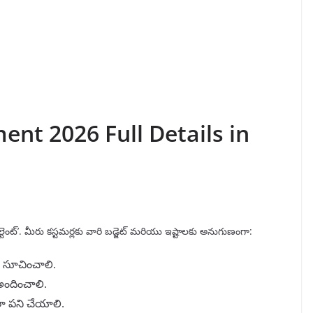
ent 2026 Full Details in
సల్టెంట్’. మీరు కస్టమర్లకు వారి బడ్జెట్ మరియు ఇష్టాలకు అనుగుణంగా:
 సూచించాలి.
 అందించాలి.
లా పని చేయాలి.