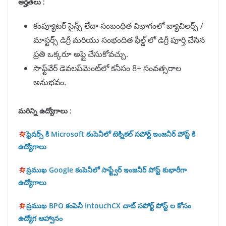
అర్హతలు :
కంప్యూటర్ సైన్స్ లేదా సంబంధిత విభాగంలో బ్యాచిలర్స్ /
మాస్టర్స్ డిగ్రీ మరియు సంభందిత ఫీల్డ్ లో డిగ్రీ పూర్తి చేసిన
ప్రతి ఒక్కరూ అప్లై చేసుకోవచ్చు.
సాఫ్ట్‌వేర్ డెవలప్‌మెంట్‌లో కనీసం 8+ సంవత్సరాల
అనుభవం.
మరిన్ని ఉద్యోగాలు :
ఫ్రెషర్స్ కి Microsoft కంపెనీలో టెక్నికల్ సపోర్ట్ ఇంజనీర్ పోస్ట్ కి
ఉద్యోగాలు
ప్రముఖ Google కంపెనీలో సాఫ్ట్వేర్ ఇంజనీర్ పోస్ట్ కుభారీగా
ఉద్యోగాలు
ప్రముఖ BPO కంపెనీ IntouchCX చాట్ సపోర్ట్ పోస్ట్ ల కోసం
ఉద్యోగ ఆహ్వానం