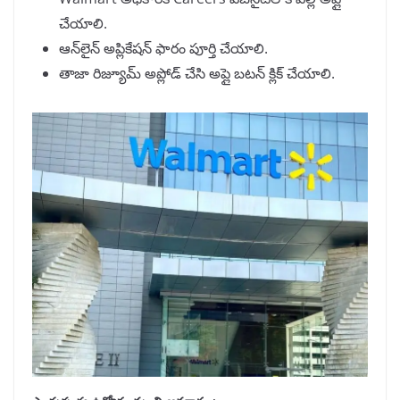
చేయాలి.
ఆన్‌లైన్ అప్లికేషన్ ఫారం పూర్తి చేయాలి.
తాజా రిజ్యూమ్ అప్లోడ్ చేసి అప్లై బటన్ క్లిక్ చేయాలి.