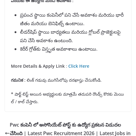
ఎందుకు ఈ ఉద్యోగం మంచి అవకాశం :
ప్రపంచ స్థాయి కంపెనీలో పని చేసే అవకాశం మరియు భారీ
జీతం మరియు బెనిఫిట్స్ ఉంటాయి.
లీడర్‌షిప్ స్థాయి బాధ్యతలు మరియు గ్లోబల్ ప్రాజెక్టులపై
పని చేసే అవకాశం ఉంటుంది.
కెరీర్ గ్రోత్‌కు విస్తృత అవకాశాలు ఉంటాయి.
More Details & Apply Link
:
Click Here
గమనిక
:
లింక్ గడువు ముగిసేలోపు దరఖాస్తు చేసుకోండి.
*
షార్ట్ లిస్ట్ అయిన అభ్యర్ధులకు మాత్రమే తదుపరి రౌండ్స్ కొరకు మెయి
ల్ / కాల్ చేస్తారు.
Pwc కంపెనీ లో అసోసియేట్ పోస్ట్ కు ఉద్యోగ ప్రకటన విడుదల
చేసింది | Latest Pwc Recruitment 2026 | Latest Jobs in