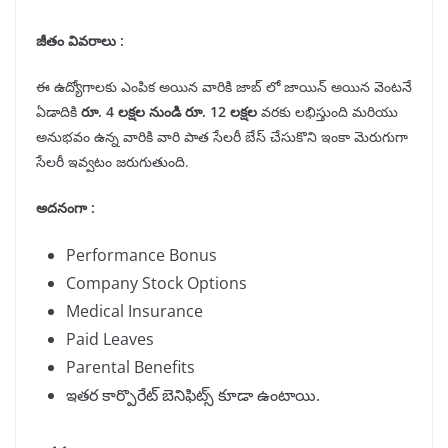
జీతం వివరాలు :
ఈ ఉద్యోగాలకు ఎంపిక అయిన వారికి జాబ్ లో జాయిన్ అయిన వెంటనే
ఏడాదికి
రూ
.
4
లక్షల నుండి రూ
.
1
2
లక్షల
వరకు లభిస్తుంది మరియు
అనుభవం ఉన్న వారికి వారి పాత సేలరీ బేస్ చేసుకొని ఇంకా మెరుగుగా
సేలరీ ఇవ్వటం జరుగుతుంది.
అదనంగా
:
Performance Bonus
Company Stock Options
Medical Insurance
Paid Leaves
Parental Benefits
ఇతర కార్పొరేట్ బెనిఫిట్స్ కూడా ఉంటాయి.