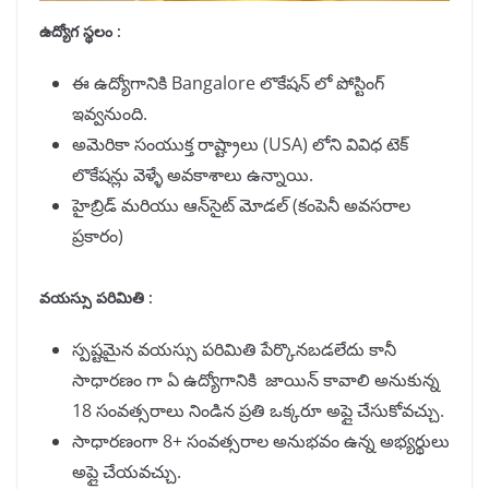
ఉద్యోగ స్థలం :
ఈ ఉద్యోగానికి Bangalore లొకేషన్ లో పోస్టింగ్
ఇవ్వనుంది.
అమెరికా సంయుక్త రాష్ట్రాలు (USA) లోని వివిధ టెక్
లొకేషన్లు వెళ్ళే అవకాశాలు ఉన్నాయి.
హైబ్రిడ్ మరియు ఆన్‌సైట్ మోడల్ (కంపెనీ అవసరాల
ప్రకారం)
వయస్సు పరిమితి :
స్పష్టమైన వయస్సు పరిమితి పేర్కొనబడలేదు కానీ
సాధారణం గా ఏ ఉద్యోగానికి జాయిన్ కావాలి అనుకున్న
18 సంవత్సరాలు నిండిన ప్రతి ఒక్కరూ అప్లై చేసుకోవచ్చు.
సాధారణంగా 8+ సంవత్సరాల అనుభవం ఉన్న అభ్యర్థులు
అప్లై చేయవచ్చు.