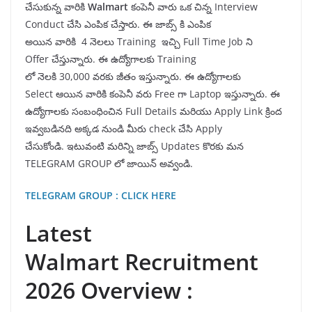
చేసుకున్న వారికి
Walmart
కంపెనీ వారు ఒక చిన్న Interview
Conduct చేసి ఎంపిక చేస్తారు. ఈ జాబ్స్ కి ఎంపిక
అయిన వారికి 4 నెలలు Training ఇచ్చి Full Time Job ని
Offer చేస్తున్నారు. ఈ ఉద్యోగాలకు Training
లో నెలకి 30,000 వరకు జీతం ఇస్తున్నారు. ఈ ఉద్యోగాలకు
Select ఆయిన వారికి కంపెనీ వరు Free గా Laptop ఇస్తున్నారు. ఈ
ఉద్యోగాలకు సంబంధించిన Full Details మరియు Apply Link క్రింద
ఇవ్వబడినది అక్కడ నుండి మీరు check చేసి Apply
చేసుకోండి. ఇటువంటి మరిన్ని జాబ్స్ Updates కొరకు మన
TELEGRAM GROUP లో జాయిన్ అవ్వండి.
TELEGRAM GROUP : CLICK HERE
Latest
Walmart Recruitment
2026 Overview :