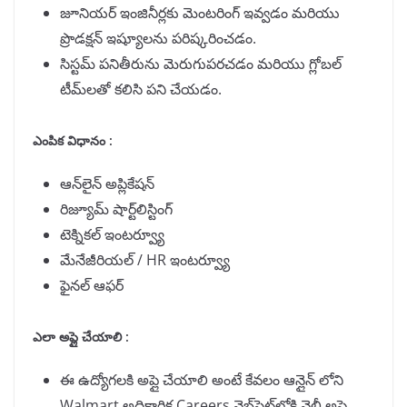
జూనియర్ ఇంజినీర్లకు మెంటరింగ్ ఇవ్వడం మరియు
ప్రొడక్షన్ ఇష్యూలను పరిష్కరించడం.
సిస్టమ్ పనితీరును మెరుగుపరచడం మరియు గ్లోబల్
టీమ్‌లతో కలిసి పని చేయడం.
ఎంపిక విధానం :
ఆన్‌లైన్ అప్లికేషన్
రిజ్యూమ్ షార్ట్‌లిస్టింగ్
టెక్నికల్ ఇంటర్వ్యూ
మేనేజీరియల్ / HR ఇంటర్వ్యూ
ఫైనల్ ఆఫర్
ఎలా అప్లై చేయాలి :
ఈ ఉద్యోగలకి అప్లై చేయాలి అంటే కేవలం ఆన్లైన్ లోని
Walmart అధికారిక Careers వెబ్‌సైట్‌లోకి వెల్లీ అప్లై