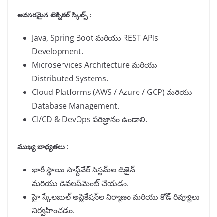
అవసరమైన టెక్నికల్ స్కిల్స్ :
Java, Spring Boot మరియు REST APIs
Development.
Microservices Architecture మరియు
Distributed Systems.
Cloud Platforms (AWS / Azure / GCP) మరియు
Database Management.
CI/CD & DevOps పరిజ్ఞానం ఉండాలి.
ముఖ్య బాధ్యతలు :
భారీ స్థాయి సాఫ్ట్‌వేర్ సిస్టమ్‌ల డిజైన్
మరియు డెవలప్‌మెంట్ చేయడం.
హై స్కేలబుల్ అప్లికేషన్‌ల నిర్మాణం మరియు కోడ్ రివ్యూలు
నిర్వహించడం.