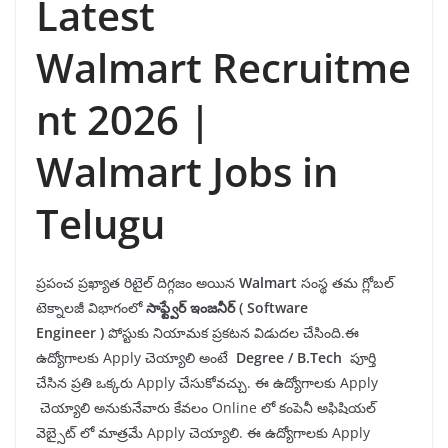
Latest
Walmart Recruitme
nt 2026 |
Walmart Jobs in
Telugu
ప్రపంచ ప్రఖ్యాత రిటైల్ దిగ్గజం అయిన
Walmart
సంస్థ తమ గ్లోబల్
టెక్నాలజీ విభాగంలో
సాఫ్ట్వేర్ ఇంజనీర్ (
Software
Engineer
)
పోస్టుకు నియామక ప్రకటన విడుదల చేసింది.ఈ
ఉద్యోగాలకు Apply చెయ్యాలి అంటే
Degree /
B.Tech
పూర్తి
చేసిన ప్రతి ఒక్కరు Apply చేసుకోవచ్చు. ఈ ఉద్యోగాలకు Apply
చెయ్యాలి అనుకునేవారు కేవలం Online లో కంపెనీ అఫిషియల్
వెబ్సైట్ లో మాత్రమే Apply చెయ్యాలి. ఈ ఉద్యోగాలకు Apply