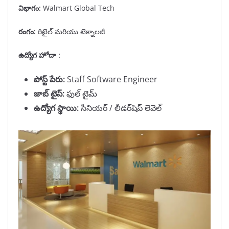
విభాగం
:
Walmart Global Tech
రంగం
:
రిటైల్ మరియు టెక్నాలజీ
ఉద్యోగ హోదా :
పోస్ట్ పేరు
:
Staff Software Engineer
జాబ్ టైప్
:
ఫుల్ టైమ్
ఉద్యోగ స్థాయి
:
సీనియర్ / లీడర్‌షిప్ లెవెల్