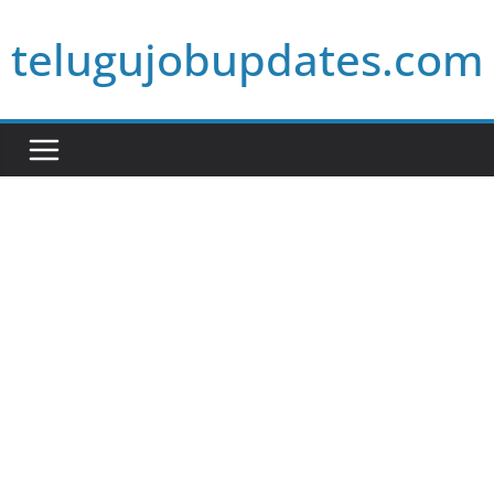
Skip
telugujobupdates.com
to
content