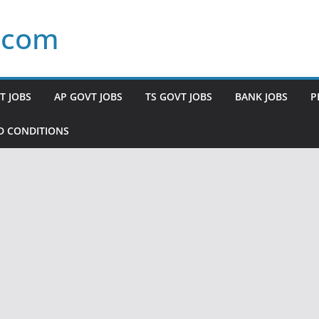
.com
T JOBS
AP GOVT JOBS
TS GOVT JOBS
BANK JOBS
P
D CONDITIONS