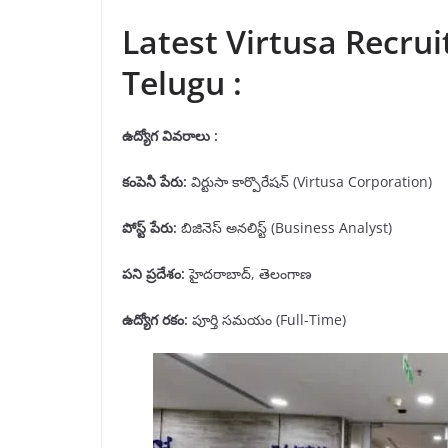
Latest Virtusa Recrui
Telugu :
ఉద్యోగ వివరాలు :
కంపెనీ పేరు
:
విర్టుసా కార్పొరేషన్ (Virtusa Corporation)
పోస్ట్ పేరు
:
బిజినెస్ అనలిస్ట్ (Business Analyst)
పని ప్రదేశం
:
హైదరాబాద్, తెలంగాణ
ఉద్యోగ రకం:
పూర్తి సమయం (Full-Time)