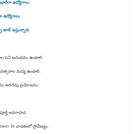
కిభారీగా ఉద్యోగాలు
గా ఉద్యోగాలు
చి జాబ్ ఇస్తున్నారు
్సరాల పని అనుభవం ఉండాలి.
ంవత్సరాల మధ్య ఉండాలి.
అనుభవం అదనపు ప్రయోజనం.
 పూర్తి అవగాహన.
er BI వాడకంలో ప్రావీణ్యం.