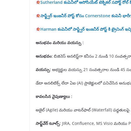
Sutherland కంపెనీలో అసోసియేట్ టెక్నికల్ సపోర్ట్ రోల్ 
సాఫ్ట్వేర్ ఇంజనీర్ పోస్ట్ కోసం Cornerstone కంపెనీ భారీ
Harman కంపెనీలో సాఫ్ట్వేర్ ఇంజనీర్ పోస్ట్ కి ట్రైనింగ్ ఇచ్
అనుభవం మరియు వయస్సు :
అనుభవం
:
బిజినెస్ అనలిస్ట్‌గా కనీసం 2 నుండి 10 సంవత
వయస్సు
:
అభ్యర్థుల వయస్సు 21 సంవత్సరాల నుండి 45 స
డేటా అనలిటిక్స్ లేదా ఏఐ (AI) ప్రాజెక్టులలో పనిచేసిన 
కావలసిన నైపుణ్యాలు :
అజైల్ (Agile) మరియు వాటర్‌ఫాల్ (Waterfall) పద్ధతులపై
సాఫ్ట్
వేర్ టూల్స్
:
JIRA, Confluence, MS Visio మరియు Pow