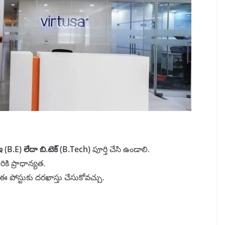
ఇ
(B.E)
లేదా బి
.
టెక్
(B.Tech)
పూర్తి చేసి ఉండాలి.
ికి ప్రాధాన్యత.
ా ఈ పోస్టుకు దరఖాస్తు చేసుకోవచ్చు.