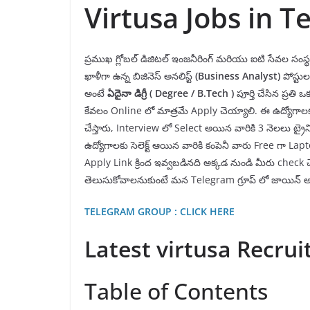
Virtusa Jobs in T
ప్రముఖ గ్లోబల్ డిజిటల్ ఇంజనీరింగ్ మరియు ఐటి సేవల సంస్
ఖాళీగా ఉన్న బిజినెస్ అనలిస్ట్
(Business Analyst)
పోస్టుల
అంటే
ఏదైనా
డిగ్రీ ( Degree /
B.Tech
)
పూర్తి చేసిన ప్రత
కేవలం Online లో మాత్రమే Apply చెయ్యాలి. ఈ ఉద్యోగాలక
చేస్తారు, Interview లో Select అయిన వారికి 3 నెలలు ట్రైన
ఉద్యోగాలకు సెలెక్ట్ ఆయిన వారికి కంపెనీ వారు Free గా L
Apply Link క్రింద ఇవ్వబడినది అక్కడ నుండి మీరు check చే
తెలుసుకోవాలనుకుంటే మన Telegram గ్రూప్ లో జాయిన్ అవ
TELEGRAM GROUP : CLICK HERE
Latest virtusa Recru
Table of Contents