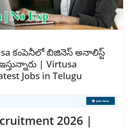
usa కంపెనీలో బిజినెస్ అనాలిస్ట్
బ్ ఇస్తున్నారు | Virtusa
test Jobs in Telugu
Join Now
ecruitment 2026 |