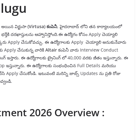
elugu
థ అయిన విర్టుసా
(Virtusa)
కంపెనీ
, హైదరాబాద్ లోని తన కార్యాలయంలో
 భర్తీకి దరఖాస్తులను ఆహ్వానిస్తోంది.ఈ ఉద్యోగం కోసం Apply చెయ్యాలి
ి ఒక్కరు Apply చేసుకోవచ్చు. ఈ ఉద్యోగాలకు Apply చెయ్యాలి అనుకునేవారు
ు Apply చేసుకున్న వారికి
Altair
కంపెనీ వారు Interview Conduct
ింగ్ ఇస్తారు. ఈ ఉద్యోగాలకు ట్రైనింగ్ లో 40,000 వరకు జీతం ఇస్తున్నారు. ఈ
aptop ఇస్తున్నారు. ఈ ఉద్యోగాలకు సంభంధించిన Full Details మరియు
సి Apply చేసుకోండి. ఇటువంటి మరిన్ని జాబ్స్ Updates ను ప్రతి రోజు
్వండి.
itment 2026 Overview :