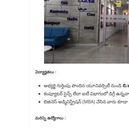
విద్యార్హతలు :
అభ్యర్థి గుర్తింపు పొందిన యూనివర్సిటీ నుండి
బి
.
కంప్యూటర్ సైన్స్ లేదా ఐటీ విభాగంలో డిగ్రీ ఉన్నవార
బిజినెస్ అడ్మినిస్ట్రేషన్ (MBA) చేసిన వారు కూడ
మరిన్ని ఉద్యోగాలు :