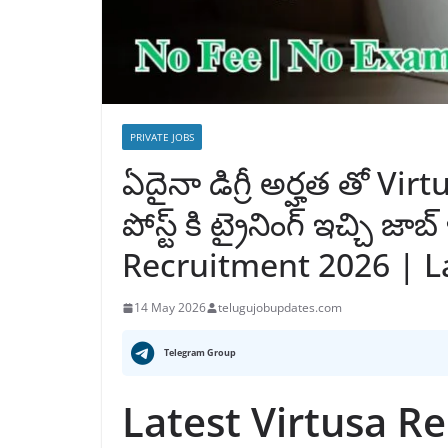
PRIVATE JOBS
ఏదైనా డిగ్రీ అర్హత తో Virt
పోస్ట్ కి ట్రైనింగ్ ఇచ్చి జా
Recruitment 2026 | La
14 May 2026
telugujobupdates.com
Telegram Group
Latest Virtusa R