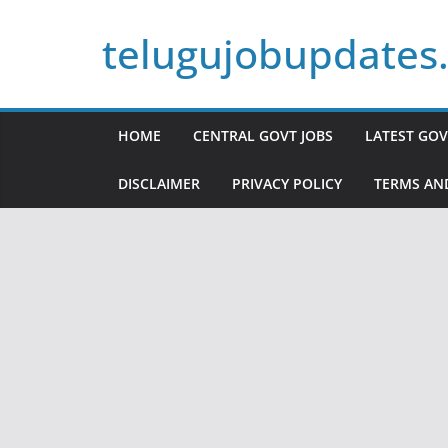
Skip
telugujobupdates
to
content
HOME
CENTRAL GOVT JOBS
LATEST GOV
DISCLAIMER
PRIVACY POLICY
TERMS AN