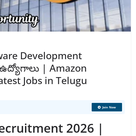
tware Development
ా ఉద్యోగాలు | Amazon
test Jobs in Telugu
Join Now
ecruitment 2026 |