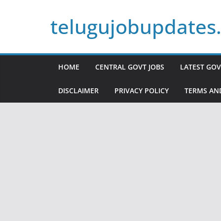
Skip
telugujobupdates
to
content
HOME
CENTRAL GOVT JOBS
LATEST GOV
DISCLAIMER
PRIVACY POLICY
TERMS AN