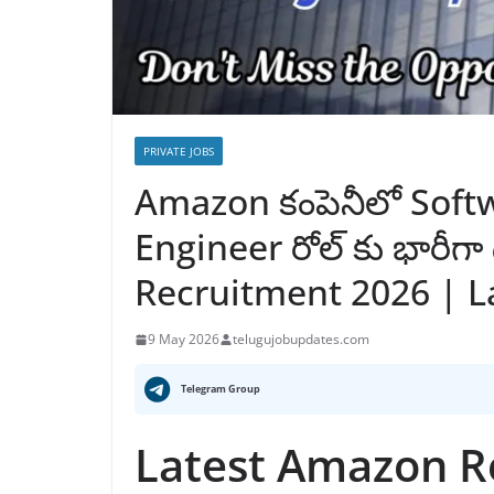
PRIVATE JOBS
Amazon కంపెనీలో Sof
Engineer రోల్ కు భారీగ
Recruitment 2026 | La
9 May 2026
telugujobupdates.com
Telegram Group
Latest Amazon R