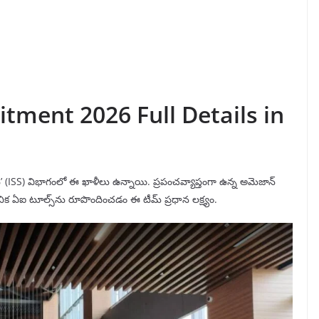
tment 2026 Full Details in
ెస్’ (ISS) విభాగంలో ఈ ఖాళీలు ఉన్నాయి. ప్రపంచవ్యాప్తంగా ఉన్న అమెజాన్
నిక ఏఐ టూల్స్‌ను రూపొందించడం ఈ టీమ్ ప్రధాన లక్ష్యం.