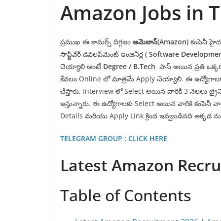
Amazon Jobs in 
ప్రముఖ ఈ కామర్స్ దిగ్గజం
అమెజాన్
(Amazon)
కంపెనీ
హైద
సాఫ్ట్‌వేర్ డెవలప్‌మెంట్ ఇంజనీర్ల
(
S
oftware Developme
చెయ్యాలి అంటే
Degree
/ B.Tech
పాస్ అయిన ప్రతి ఒక్క
కేవలం Online లో మాత్రమే Apply చెయ్యాలి. ఈ ఉద్యోగాల
చేస్తారు, Interview లో Select అయిన వారికి 3 నెలలు ట్రైన
ఇస్తున్నారు. ఈ ఉద్యోగాలకు Select ఆయిన వారికి కంపెనీ వ
Details మరియు Apply Link క్రింద ఇవ్వబడినది అక్కడ నుం
TELEGRAM GROUP : CLICK HERE
Latest Amazon Recru
Table of Contents