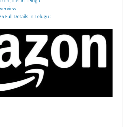
zon Jobs in Telugu
verview :
Full Details in Telugu :