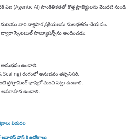
ఏఐ (Agentic AI) సాంకేతికతతో కొత్త ప్రాజెక్టులను మొదటి నుండి
డం మరియు వారి వ్యాపార ప్రక్రియలను సులభతరం చేయడం.
మ్స్ ద్వారా స్కేలబుల్ సొల్యూషన్స్‌ను అందించడం.
ెంట్ అనుభవం ఉండాలి.
ty & Scaling) రంగంలో అనుభవం తప్పనిసరి.
టి ప్రోగ్రామింగ్ భాషల్లో మంచి పట్టు ఉండాలి.
పూర్తి అవగాహన ఉండాలి.
ద్యోగాలు విడుదల
నాలిస్ట్ పోస్ట్ కి ఉద్యోగాలు