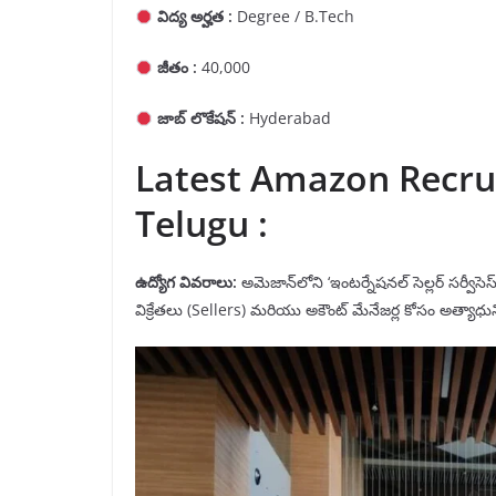
విద్య అర్హత :
Degree / B.Tech
జీతం :
40,000
జాబ్ లొకేషన్ :
Hyderabad
Latest Amazon Recrui
Telugu :
ఉద్యోగ వివరాలు
:
అమెజాన్‌లోని ‘ఇంటర్నేషనల్ సెల్లర్ సర్వీస
విక్రేతలు (Sellers) మరియు అకౌంట్ మేనేజర్ల కోసం అత్యాధు