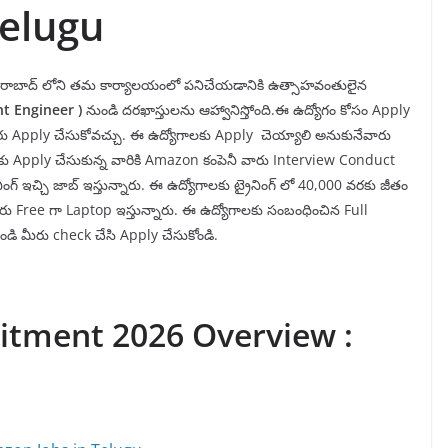
Telugu
రాబాద్ లోని తమ కార్యాలయంలో పనిచేయడానికి ఉత్సాహవంతులైన
nt Engineer
)
నుండి దరఖాస్తులను ఆహ్వానిస్తోంది.ఈ ఉద్యోగం కోసం Apply
రు Apply చేసుకోవచ్చు. ఈ ఉద్యోగాలకు Apply చెయ్యాలి అనుకునేవారు
కు Apply చేసుకున్న వారికి Amazon కంపెనీ వారు Interview Conduct
ింగ్ ఇచ్చి జాబ్ ఇస్తున్నారు. ఈ ఉద్యోగాలకు ట్రైనింగ్ లో 40,000 వరకు జీతం
ారు Free గా Laptop ఇస్తున్నారు. ఈ ఉద్యోగాలకు సంబంధించిన Full
డి మీరు check చేసి Apply చేసుకోండి.
itment 2026 Overview :