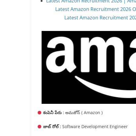
Latest Amazon Recruitment 2026 | Ama
Latest Amazon Recruitment 2026 O
Latest Amazon Recruitment 2026 
కంపెనీ పేరు :
అమజోన్ ( Amazon )
జాబ్ రోల్ :
Software Development Engineer