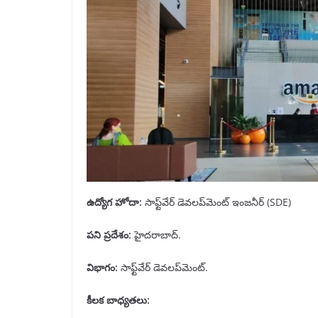
ఉద్యోగ హోదా
:
సాఫ్ట్‌వేర్ డెవలప్‌మెంట్ ఇంజనీర్ (SDE)
పని ప్రదేశం
:
హైదరాబాద్.
విభాగం
:
సాఫ్ట్‌వేర్ డెవలప్‌మెంట్.
కీలక బాధ్యతలు
: