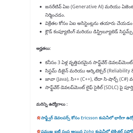
జనరేటివ్ ఏఐ (Generative AI) మరియు ఏజెంటిక్ 
నిర్మించడం.
విక్రేతల కోసం ఏఐ అసిస్టెంట్లను తయారు చేయ
క్లౌడ్ కంప్యూటింగ్ మరియు డిస్ట్రిబ్యూటెడ్ సిస్ట
అర్హతలు
:
కనీసం 3 ఏళ్ల వృత్తిపరమైన సాఫ్ట్‌వేర్ డెవలప్‌మ
సిస్టమ్ డిజైన్ మరియు ఆర్కిటెక్చర్ (Reliabili
జావా (Java), సి++ (C++), లేదా సి-షార్ప్ (C#) వం
సాఫ్ట్‌వేర్ డెవలప్‌మెంట్ లైఫ్ సైకిల్ (SDLC) పై 
మరిన్ని ఉద్యోగాలు :
సాఫ్ట్వేర్ డెవలపర్స్ కోసం Ericsson కంపెనీలో భారీగా ఉ
ప్రముఖ ఐటీ సంస్థ అయిన Zoho కంపెనీలో టెక్నికల్ సపోర్ట్ అ