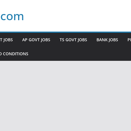
.com
T JOBS
AP GOVT JOBS
TS GOVT JOBS
BANK JOBS
P
D CONDITIONS