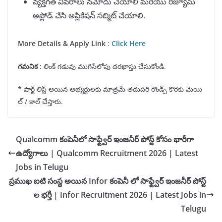
వ్యక్తిగత వివరాలు నమోదు చేయాలి మరియు రిజ్యూమ్
అప్లోడ్ చేసి అప్లికేషన్ సబ్మిట్ చేయాలి.
More Details & Apply Link
:
Click Here
గమనిక
:
లింక్ గడువు ముగిసేలోపు దరఖాస్తు చేసుకోండి.
*
షార్ట్ లిస్ట్ అయిన అభ్యర్ధులకు మాత్రమే తదుపరి రౌండ్స్ కొరకు మెయి
ల్ / కాల్ చేస్తారు.
Qualcomm కంపెనీలో సాఫ్ట్వేర్ ఇంజనీర్ పోస్ట్ కోసం భారీగా
ఉద్యోగాలు | Qualcomm Recruitment 2026 | Latest
Jobs in Telugu
ప్రముఖ ఐటి సంస్థ అయిన Infor కంపెనీ లో సాఫ్ట్వేర్ ఇంజనీర్ పోస్ట్
ల భర్తీ | Infor Recruitment 2026 | Latest Jobs in
Telugu