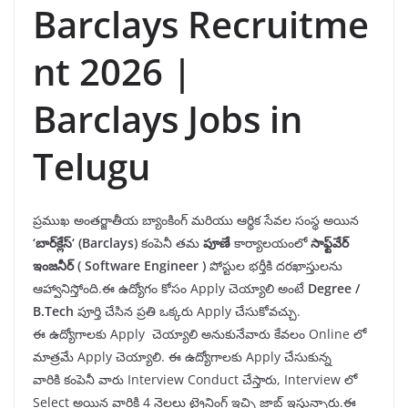
Barclays Recruitme
nt 2026 |
Barclays Jobs in
Telugu
ప్రముఖ అంతర్జాతీయ బ్యాంకింగ్ మరియు ఆర్థిక సేవల సంస్థ అయిన
‘
బార్
క్లేస్
‘ (Barclays)
కంపెనీ తమ
పూణే
కార్యాలయంలో
సాఫ్ట్
వేర్
ఇంజనీర్
(
Software Engineer
)
పోస్టుల భర్తీకి దరఖాస్తులను
ఆహ్వానిస్తోంది.ఈ ఉద్యోగం కోసం Apply చెయ్యాలి అంటే
Degree /
B.Tech
పూర్తి చేసిన ప్రతి ఒక్కరు Apply చేసుకోవచ్చు.
ఈ ఉద్యోగాలకు Apply చెయ్యాలి అనుకునేవారు కేవలం Online లో
మాత్రమే Apply చెయ్యాలి. ఈ ఉద్యోగాలకు Apply చేసుకున్న
వారికి కంపెనీ వారు Interview Conduct చేస్తారు, Interview లో
Select అయిన వారికి 4 నెలలు ట్రైనింగ్ ఇచ్చి జాబ్ ఇస్తున్నారు.ఈ