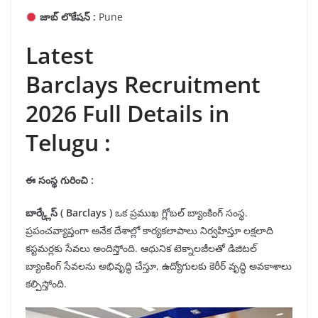
జాబ్ లొకేషన్ :
Pune
Latest
Barclays Recruitment
2026 Full Details in
Telugu :
ఈ సంస్థ గురించి :
బార్క్లేస్
( Barclays )
ఒక ప్రముఖ గ్లోబల్ బ్యాంకింగ్ సంస్థ.
ప్రపంచవ్యాప్తంగా అనేక దేశాల్లో కార్యకలాపాలు నిర్వహిస్తూ లక్షలాది
కస్టమర్లకు సేవలు అందిస్తోంది. ఆధునిక టెక్నాలజీలతో డిజిటల్
బ్యాంకింగ్ సేవలను అభివృద్ధి చేస్తూ, ఉద్యోగులకు కెరీర్ వృద్ధి అవకాశాలు
కల్పిస్తోంది.