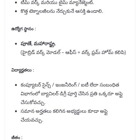
టీమ్ వర్క్ మరియు టైమ్ మ్యానేజ్మెంట్.
కొత్త టెక్నాలజీలను నేర్చుకునే ఆసక్తి ఉండాలి.
ఉద్యోగ స్థానం :
పూణే, మహారాష్ట్ర.
(హైబ్రిడ్ వర్క్ మోడల్ – ఆఫీస్ + వర్క్ ఫ్రమ్ హోమ్ కలిపి)
విద్యార్హతలు :
కంప్యూటర్ సైన్స్ / ఇంజనీరింగ్ / ఐటీ లేదా సంబంధిత
విభాగంలో బ్యాచిలర్ డిగ్రీ పూర్తి చేసిన ప్రతి ఒక్కరూ అప్లై
చేసుకోవచ్చు.
సమాన అర్హతలు కలిగిన అభ్యర్థులు కూడా అప్లై
చేయవచ్చు.
జీతం :