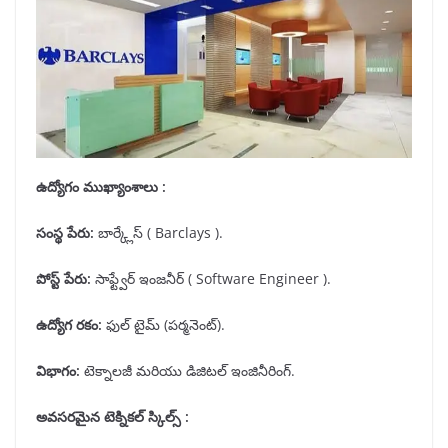
ఉద్యోగం ముఖ్యాంశాలు :
సంస్థ పేరు
:
బార్క్లేస్ ( Barclays ).
పోస్ట్ పేరు
:
సాఫ్ట్వేర్ ఇంజనీర్ ( Software Engineer ).
ఉద్యోగ రకం
:
ఫుల్ టైమ్ (పర్మనెంట్).
విభాగం
:
టెక్నాలజీ మరియు డిజిటల్ ఇంజినీరింగ్.
అవసరమైన టెక్నికల్ స్కిల్స్ :