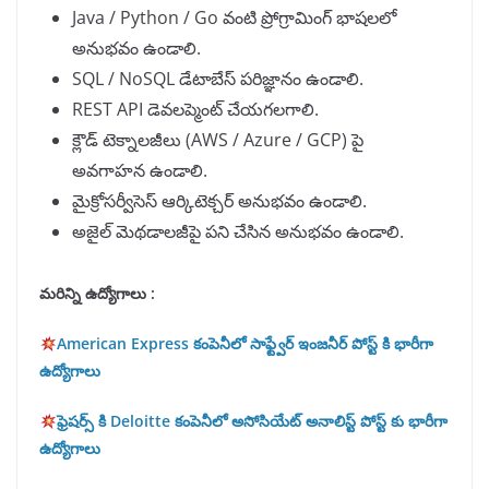
Java / Python / Go వంటి ప్రోగ్రామింగ్ భాషలలో
అనుభవం ఉండాలి.
SQL / NoSQL డేటాబేస్ పరిజ్ఞానం ఉండాలి.
REST API డెవలప్మెంట్ చేయగలగాలి.
క్లౌడ్ టెక్నాలజీలు (AWS / Azure / GCP) పై
అవగాహన ఉండాలి.
మైక్రోసర్వీసెస్ ఆర్కిటెక్చర్ అనుభవం ఉండాలి.
అజైల్ మెథడాలజీపై పని చేసిన అనుభవం ఉండాలి.
మరిన్ని ఉద్యోగాలు :
American Express కంపెనీలో సాఫ్ట్వేర్ ఇంజనీర్ పోస్ట్ కి భారీగా
ఉద్యోగాలు
ఫ్రెషర్స్ కి Deloitte కంపెనీలో అసోసియేట్ అనాలిస్ట్ పోస్ట్ కు భారీగా
ఉద్యోగాలు