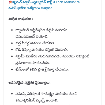
కస్టమర్ సర్విస్ ఎగ్జిక్యూటివ్ పోస్ట్ కి Tech Mahindra
కంపెనీ భారీగా ఉద్యోగాలు ఆహ్వానo
ఉద్యోగ భాద్యతలు :
బ్యాంకింగ్ అప్లికేషన్‌ల డిజైన్ మరియు
డెవలప్‌మెంట్ చేయాలి.
కొత్త ఫీచర్ల అమలు చేయాలి.
కోడ్ రివ్యూ మరియు టెస్టింగ్ చేయాలి.
సిస్టమ్ పనితీరు మెరుగుపరచడం మరియు సెక్యూరిటీ
ప్రమాణాలు పాటించడం.
టీమ్‌లతో కలిసి ప్రాజెక్ట్ పూర్తి చేయడం.
అవసరమైన వ్యక్తిగత నైపుణ్యాలు :
సమస్య పరిష్కార సామర్థ్యం మరియు మంచి
కమ్యూనికేషన్ స్కిల్స్ ఉండాలి.