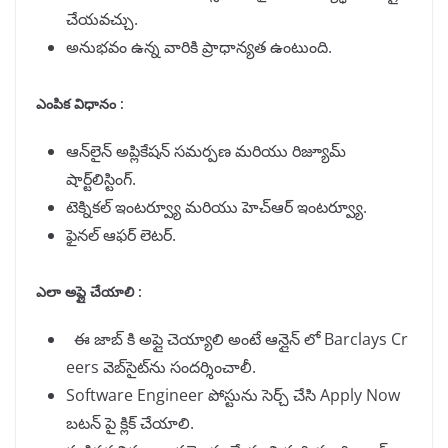
చేయవచ్చు.
అనుభవం ఉన్న వారికి ప్రాధాన్యత ఉంటుంది.
ఎంపిక విధానం :
ఆన్‌లైన్ అప్లికేషన్ సమర్పణ మరియు రిజ్యూమ్
షార్ట్‌లిస్టింగ్.
టెక్నికల్ ఇంటర్వ్యూ మరియు హెచ్‌ఆర్ ఇంటర్వ్యూ.
ఫైనల్ ఆఫర్ లెటర్.
ఎలా అప్లై చేయాలి :
ఈ జాబ్ కి అప్లై చెయ్యాలి అంటే ఆన్లైన్ లో Barclays Cr
eers వెబ్‌సైట్‌ను సందర్శించాలీ.
Software Engineer పోస్టును సెర్చ్ చేసి Apply Now
బటన్ పై క్లిక్ చేయాలి.