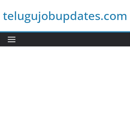
Skip
telugujobupdates.com
to
content