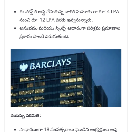
ఈ పోస్ట్ కి అప్లై చేసుకున్న వారికి సుమారు గా రూ: 4 LPA
నుంచి రూ: 12 LPA వరకు ఇవ్వనున్నారు.
అనుభవం మరియు స్కిల్స్ ఆధారంగా పరిశ్రమ ప్రమాణాల
ప్రకారం సాలరీ పెరుగుతుంది.
వయస్సు పరిమితి :
సాధారణంగా 18 సంవత్సరాలు పైబడిన అభ్యర్థులు అప్లై