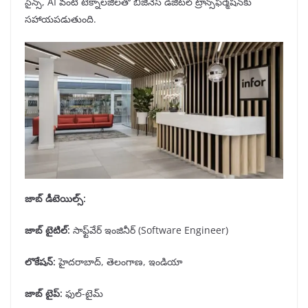
సైన్స్, AI వంటి టెక్నాలజీలతో బిజినెస్ డిజిటల్ ట్రాన్స్‌ఫర్మేషన్‌కు
సహాయపడుతుంది.
జాబ్ డీటెయిల్స్
:
జాబ్ టైటిల్
:
సాఫ్ట్‌వేర్ ఇంజినీర్ (Software Engineer)
లొకేషన్
:
హైదరాబాద్, తెలంగాణ, ఇండియా
జాబ్ టైప్
:
ఫుల్-టైమ్