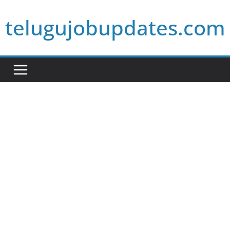
Skip
telugujobupdates.com
to
content