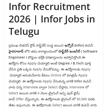
Infor Recruitment
2026 | Infor Jobs in
Telugu
ప్రముఖ బిజినెస్ క్లౌడ్ సాఫ్ట్‌వేర్ సంస్థ అయిన
ఇన్ఫోర్
(Infor)
కంపెనీ
హైదరాబా
ద్
లోని తమ కార్యాలయంలో
సాఫ్ట్
వేర్ ఇంజనీర్
(
Software
Engoineer
)
పోస్టుల భర్తీకి దరఖాస్తులను ఆహ్వానిస్తోంది.ఈ
ఉద్యోగం కోసం Apply చెయ్యాలి అంటే
Degree
/ B.Tech
పూర్తి
చేసిన ప్రతి ఒక్కరు Apply చేసుకోవచ్చు. ఈ ఉద్యోగాలకు Apply
చెయ్యాలి అనుకునేవారు కేవలం Online లో మాత్రమే Apply
చెయ్యాలి. ఈ ఉద్యోగాలకు Apply చేసుకున్న వారికి
Infor
కంపెనీ
వారు చిన్న Interview ద్వారా Select చేస్తారు, Interview లో
Select అయిన వారికి 4 నెలల ట్రైనింగ్ ఇచ్చి ఫుల్ టైమ్
జాబ్ Offer చేస్తున్నారు. ఈ ఉద్యోగాలకు ట్రైనింగ్ లో 30,000 వరకు
జీతం ఇస్తున్నారు. ఈ ఉద్యోగాలకు Select ఆయిన వారికి కంపెనీ వారు