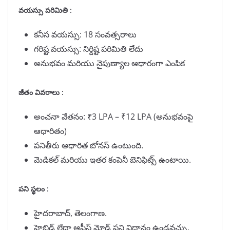
వయస్సు పరిమితి :
కనీస వయస్సు: 18 సంవత్సరాలు
గరిష్ట వయస్సు: నిర్దిష్ట పరిమితి లేదు
అనుభవం మరియు నైపుణ్యాల ఆధారంగా ఎంపిక
జీతం వివరాలు :
అంచనా వేతనం: ₹3 LPA – ₹12 LPA (అనుభవంపై
ఆధారితం)
పనితీరు ఆధారిత బోనస్ ఉంటుంది.
మెడికల్ మరియు ఇతర కంపెనీ బెనిఫిట్స్ ఉంటాయి.
పని స్థలం :
హైదరాబాద్, తెలంగాణ.
హైబ్రిడ్ లేదా ఆఫీస్ మోడ్ పని విధానం ఉండవచ్చు.