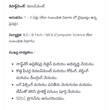
డిపార్ట్
మెంట్
:
డెవలప్‌మెంట్
అనుభవం
:
1 – 3 ఏళ్లు (లేదా సంబంధిత విభాగం లో నైపుణ్యం ఉన్న
ఫ్రెషర్లు)
విద్యార్హత:
B.E / B.Tech / MCA (Computer Science లేదా
సంబంధిత విభాగం)
ముఖ్య బాధ్యతలు :
సాఫ్ట్‌వేర్ అప్లికేషన్ల డిజైన్ మరియు అభివృద్ధి చేయడం.
కొత్త ఫీచర్ల డెవలప్‌మెంట్ మరియు కోడింగ్, టెస్టింగ్
మరియు డీబగ్గింగ్ చేయడం.
బగ్ ఫిక్సింగ్ మరియు పనితీరు మెరుగుదల మరియు
టీమ్‌తో కలిసి ప్రాజెక్ట్ పనులు పూర్తి చేయడం.
SDLC ప్రాసెస్‌ను అనుసరించడం.