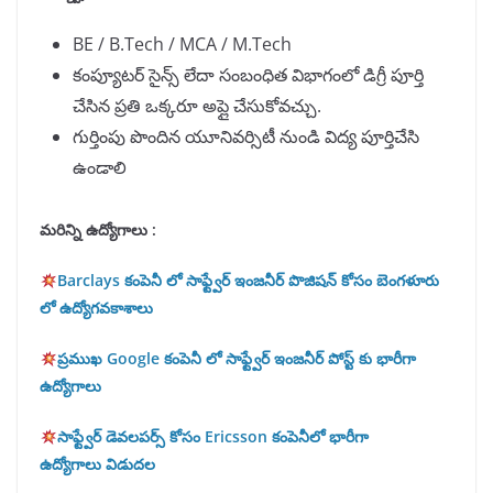
BE / B.Tech / MCA / M.Tech
కంప్యూటర్ సైన్స్ లేదా సంబంధిత విభాగంలో డిగ్రీ పూర్తి
చేసిన ప్రతి ఒక్కరూ అప్లై చేసుకోవచ్చు.
గుర్తింపు పొందిన యూనివర్సిటీ నుండి విద్య పూర్తిచేసి
ఉండాలి
మరిన్ని ఉద్యోగాలు :
Barclays కంపెనీ లో సాఫ్ట్వేర్ ఇంజనీర్ పొజిషన్ కోసం బెంగళూరు
లో ఉద్యోగవకాశాలు
ప్రముఖ Google కంపెనీ లో సాఫ్ట్వేర్ ఇంజనీర్ పోస్ట్ కు భారీగా
ఉద్యోగాలు
సాఫ్ట్వేర్ డెవలపర్స్ కోసం Ericsson కంపెనీలో భారీగా
ఉద్యోగాలు విడుదల