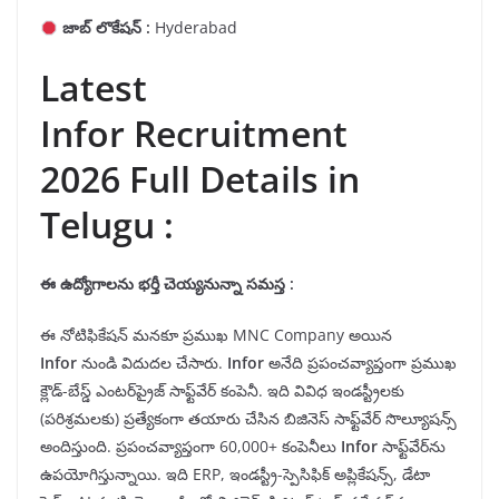
జాబ్ లొకేషన్ :
Hyderabad
Latest
Infor Recruitment
2026 Full Details in
Telugu :
ఈ ఉద్యోగాలను
భర్తీ
చెయ్యనున్నా సమస్త
:
ఈ నోటిఫికేషన్ మనకూ ప్రముఖ MNC Company అయిన
Infor
నుండి విదుదల చేసారు.
Infor
అనేది ప్రపంచవ్యాప్తంగా ప్రముఖ
క్లౌడ్-బేస్డ్ ఎంటర్‌ప్రైజ్ సాఫ్ట్‌వేర్ కంపెనీ. ఇది వివిధ ఇండస్ట్రీలకు
(పరిశ్రమలకు) ప్రత్యేకంగా తయారు చేసిన బిజినెస్ సాఫ్ట్‌వేర్ సొల్యూషన్స్
అందిస్తుంది. ప్రపంచవ్యాప్తంగా 60,000+ కంపెనీలు
Infor
సాఫ్ట్‌వేర్‌ను
ఉపయోగిస్తున్నాయి. ఇది ERP, ఇండస్ట్రీ-స్పెసిఫిక్ అప్లికేషన్స్, డేటా