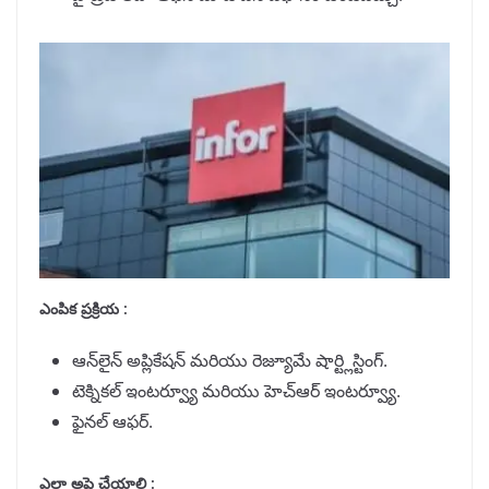
ఎంపిక ప్రక్రియ :
ఆన్‌లైన్ అప్లికేషన్ మరియు రెజ్యూమే షార్ట్లిస్టింగ్.
టెక్నికల్ ఇంటర్వ్యూ మరియు హెచ్‌ఆర్ ఇంటర్వ్యూ.
ఫైనల్ ఆఫర్.
ఎలా అప్లై చేయాలి :