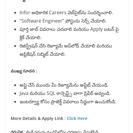
Infor అధికారిక Careers వెబ్‌సైట్‌ను సందర్శించాలి.
“Software Engineer” పోస్టును సెర్చ్ చేయాలి.
పూర్తి జాబ్ వివరాలు చదవాలి మరియు Apply బటన్ పై
క్లిక్ చేయాలి.
రిజిస్ట్రేషన్ చేసి రెజ్యూమే అప్‌లోడ్ చేయాలి మరియు
అప్లికేషన్ సబ్మిట్ చేయాలి.
ముఖ్య సూచన :
అప్లై చేసే ముందు మీ రెజ్యూమేను అప్డేట్ చేయండి.
Java మరియు SQL కాన్సెప్ట్స్ బాగా ప్రిపేర్ అవ్వండి.
ఇంటర్వ్యూ కోసం ప్రాజెక్ట్ వివరాలు సిద్ధంగా ఉంచుకోండి.
More Details & Apply Link
:
Click Here
గమనిక
:
లింక్ గడువు ముగిసేలోపు దరఖాస్తు చేసుకోండి.