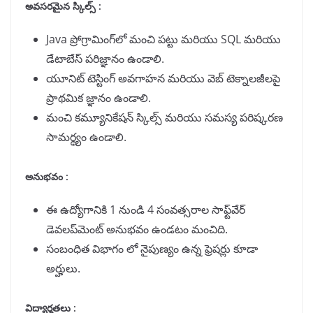
అవసరమైన స్కిల్స్ :
Java ప్రోగ్రామింగ్‌లో మంచి పట్టు మరియు SQL మరియు
డేటాబేస్ పరిజ్ఞానం ఉండాలి.
యూనిట్ టెస్టింగ్ అవగాహన మరియు వెబ్ టెక్నాలజీలపై
ప్రాథమిక జ్ఞానం ఉండాలి.
మంచి కమ్యూనికేషన్ స్కిల్స్ మరియు సమస్య పరిష్కరణ
సామర్థ్యం ఉండాలి.
అనుభవం :
ఈ ఉద్యోగానికి 1 నుండి 4 సంవత్సరాల సాఫ్ట్‌వేర్
డెవలప్‌మెంట్ అనుభవం ఉండటం మంచిది.
సంబంధిత విభాగం లో నైపుణ్యం ఉన్న ఫ్రెషర్లు కూడా
అర్హులు.
విద్యార్హతలు :