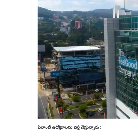
ఏలాంటి ఉద్యోగాలను
భర్తీ
చేస్తున్నారు :