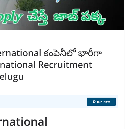
rnational కంపెనీలో భారీగా
ernational Recruitment
Telugu
Join Now
rnational