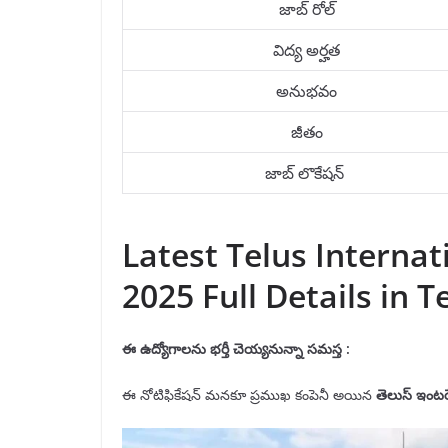
జాబ్ రోల్
విద్య అర్హత
అనుభవం
జీతం
జాబ్ లొకేషన్
Latest Telus Interna
2025 Full Details in T
ఈ ఉద్యోగాలను
భర్తీ
చెయ్యనున్నా
సమస్త
:
ఈ నోటిఫికేషన్ మనకూ ప్రముఖ కంపెనీ అయిన
తెలుస్
ఇంటర్