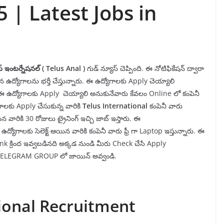
 | Latest Jobs in
్
ఇంటర్నేషనల్ (
Telus
Anal
)
గుడ్ న్యూస్ చెప్పింది. ఈ నోటిఫికేషన్ ద్వారా
న ఉద్యోగాలను భర్తీ చేస్తున్నారు. ఈ ఉద్యోగాలకు Apply చెయ్యాలి
ు. ఈ ఉద్యోగాలకు Apply చెయ్యాలి అనుకునేవారు కేవలం Online లో కంపెనీ
ాలకు Apply చేసుకున్న వారికి
Telus
International
కంపెనీ వారు
ారికి 30 రోజులు ట్రైనింగ్ ఇచ్చి జాబ్ ఇస్తారు. ఈ
ద్యోగాలకు సెలెక్ట్ ఆయిన వారికి కంపెనీ వారు ఫ్రీ గా Laptop ఇస్తున్నారు. ఈ
 క్రింద ఇవ్వబడినది అక్కడ నుండి మీరు Check చేసి Apply
మన TELEGRAM GROUP లో జాయిన్ అవ్వండి.
tional Recruitment