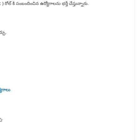
t
)
రోల్ కి సంబందించిన ఉద్యోగాలను భర్తీ చేస్తున్నారు.
్చు.
యోగాలు
ు.