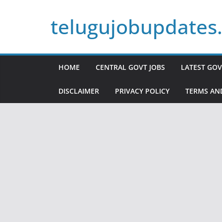
Skip
telugujobupdates
to
content
HOME
CENTRAL GOVT JOBS
LATEST GOV
DISCLAIMER
PRIVACY POLICY
TERMS AN