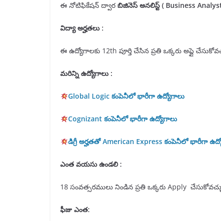
ఈ నోటిఫికేషన్ ద్వార
బిజినెస్ అనలిస్ట్ (
Business Analys
విద్యా అర్హతలు
:
ఈ ఉద్యోగాలకు 12th పూర్తి చేసిన ప్రతి ఒక్కరు అప్లై చేసుకోవచ
మరిన్ని ఉద్యోగాలు :
Global Logic కంపెనీలో భారీగా ఉద్యోగాలు
Cognizant కంపెనీలో భారీగా ఉద్యోగాలు
డిగ్రీ అర్హతతో American Express కంపెనీలో భారీగా ఉద్
ఎంత వయసు ఉండలి :
18 సంవత్సరములు నిండిన ప్రతి ఒక్కరు Apply చేసుకోవచ్చ
ఫీజు ఎంత: