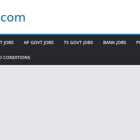
.com
T JOBS
AP GOVT JOBS
TS GOVT JOBS
BANK JOBS
P
D CONDITIONS