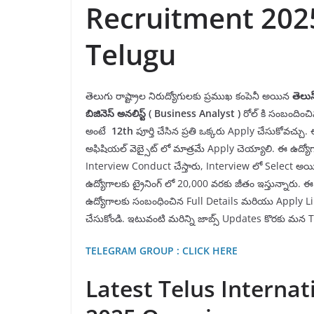
Recruitment 2025
Telugu
తెలుగు రాష్ట్రాల నిరుద్యోగులకు ప్రముఖ కంపెనీ అయిన
తెలుస
బిజినెస్ అనలిస్ట్ (
Business Analyst
)
రోల్ కి సంబందించి
అంటే
12th
పూర్తి చేసిన ప్రతి ఒక్కరు Apply చేసుకోవచ్చ
అఫిషియల్ వెబ్సైట్ లో మాత్రమే Apply చెయ్యాలి. ఈ ఉద్యోగ
Interview Conduct చేస్తారు, Interview లో Select అయిన వ
ఉద్యోగాలకు ట్రైనింగ్ లో 20,000 వరకు జీతం ఇస్తున్నారు. ఈ ఉ
ఉద్యోగాలకు సంబంధించిన Full Details మరియు Apply Link
చేసుకోండి. ఇటువంటి మరిన్ని జాబ్స్ Updates కొరకు 
TELEGRAM GROUP : CLICK HERE
Latest Telus Interna