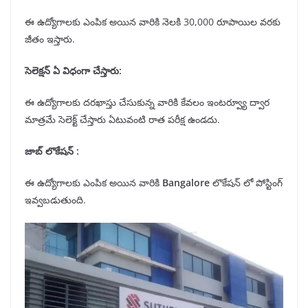
ఈ ఉద్యోగాలకు ఎంపిక అయిన వారికి నెలకి 30,000 రూపాయిల వరకు
జీతం ఇస్తారు.
సెలెక్షన్
ఏ విధంగా చేస్తారు:
ఈ ఉద్యోగాలకు దరఖాస్తు చేసుకున్న వారికి కేవలం ఇంటర్వ్యూ ద్వార
మాత్రమే సెలెక్ట్ చేస్తారు ఏటువంటి రాత పరీక్ష ఉండదు.
జాబ్ లొకేషన్
:
ఈ ఉద్యోగాలకు ఎంపిక అయిన వారికి
Bangalore
లొకేషన్ లో పోస్టింగ్
ఇవ్వబడుతుంది.