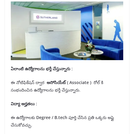
ఏలాంటి ఉద్యోగాలను భర్తీ చేస్తున్నారు :
ఈ నోటిఫికేషన్ ద్వార
అసోసియేట్ (
Associate
)
రోల్ కి
సంభందించిన ఉద్యోగాలను భర్తీ చేస్తున్నారు.
విద్యా అర్హతలు
:
ఈ ఉద్యోగాలకు
Degree / B.tech
పూర్తి చేసిన ప్రతి ఒక్కరు అప్లై
చేసుకోవచ్చు.