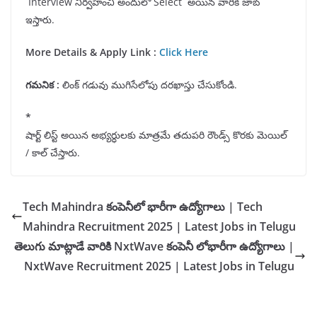
Interview నిర్వహించి అందులో Select అయిన వారికి జాబ్
ఇస్తారు.
More Details & Apply Link :
Click Here
గమనిక
:
లింక్ గడువు ముగిసేలోపు దరఖాస్తు చేసుకోండి.
*
షార్ట్ లిస్ట్ అయిన అభ్యర్ధులకు మాత్రమే తదుపరి రౌండ్స్ కొరకు మెయిల్
/ కాల్ చేస్తారు.
Tech Mahindra కంపెనీలో భారీగా ఉద్యోగాలు | Tech
Mahindra Recruitment 2025 | Latest Jobs in Telugu
తెలుగు మాట్లాడే వారికి NxtWave కంపెనీ లోభారీగా ఉద్యోగాలు |
NxtWave Recruitment 2025 | Latest Jobs in Telugu