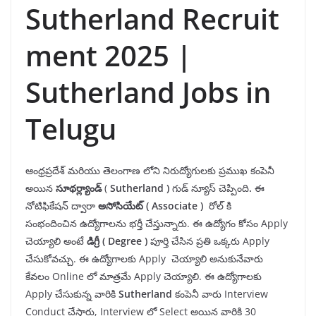
Sutherland Recruit
ment 2025 |
Sutherland Jobs in
Telugu
ఆంధ్రప్రదేశ్ మరియు తెలంగాణ లోని నిరుద్యోగులకు ప్రముఖ కంపెనీ
అయిన
సూథర్ల్యాండ్
(
Sutherland
)
గుడ్ న్యూస్ చెప్పింది
.
ఈ
నోటిఫికేషన్ ద్వారా
అసోసియేట్ (
Associate
)
రోల్ కి
సంభందించిన ఉద్యోగాలను భర్తీ చేస్తున్నారు. ఈ ఉద్యోగం కోసం Apply
చెయ్యాలి అంటే
డిగ్రీ
( Degree )
పూర్తి చేసిన ప్రతి ఒక్కరు Apply
చేసుకోవచ్చు. ఈ ఉద్యోగాలకు Apply చెయ్యాలి అనుకునేవారు
కేవలం Online లో మాత్రమే Apply చెయ్యాలి. ఈ ఉద్యోగాలకు
Apply చేసుకున్న వారికి
Sutherland
కంపెనీ వారు Interview
Conduct చేస్తారు, Interview లో Select అయిన వారికి 30