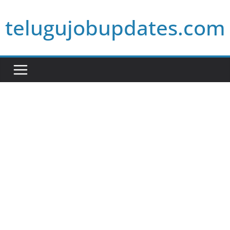
Skip
telugujobupdates.com
to
content