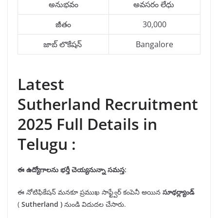
అనుభవం
అవసరం లేధు
జీతం
30,000
జాబ్ లొకేషన్
Bangalore
Latest
Sutherland Recruitment
2025 Full Details in
Telugu :
ఈ ఉద్యోగాలను భర్తీ చెయ్యనున్నా సమస్త:
ఈ నోటిఫికేషన్ మనకూ ప్రముఖ సాఫ్ట్వేర్ కంపెనీ అయిన
సూథర్ల్యాండ్
(
Sutherland
)
నుండి విదుదల చేసారు.