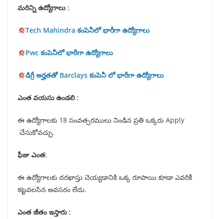
మరిన్ని ఉద్యోగాలు :
Tech Mahindra కంపెనీలో భారీగా ఉద్యోగాలు
Pwc కంపెనీలో భారీగా ఉద్యోగాలు
డిగ్రీ అర్హతతో Barclays కంపెనీ లో భారీగా ఉద్యోగాలు
ఎంత వయసు ఉండలి :
ఈ ఉద్యోగాలకు 18 సంవత్సరములు నిండిన ప్రతి ఒక్కరు Apply
చేసుకోవచ్చు.
ఫీజు ఎంత:
ఈ ఉద్యోగాలకు దరఖాస్తు చెయ్యడానికి ఒక్క రూపాయి కూడా ఎవరికీ
కట్టవలసిన అవసరం లేదు.
ఎంత జీతం ఇస్తారు :