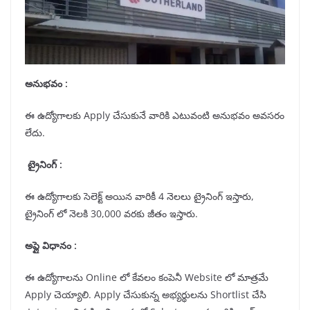
అనుభవం :
ఈ ఉద్యోగాలకు Apply చేసుకునే వారికి ఎటువంటి అనుభవం అవసరం
లేదు.
ట్రైనింగ్ :
ఈ ఉద్యోగాలకు సెలెక్ట్ అయిన వారికీ 4 నెలలు ట్రైనింగ్ ఇస్తారు,
ట్రైనింగ్ లో నెలకి 30,000 వరకు జీతం ఇస్తారు.
అప్లై విధానం :
ఈ ఉద్యోగాలను Online లో కేవలం కంపెనీ Website లో మాత్రమే
Apply చెయ్యాలి. Apply చేసుకున్న అభ్యర్థులను Shortlist చేసి