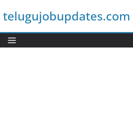
Skip
telugujobupdates.com
to
content