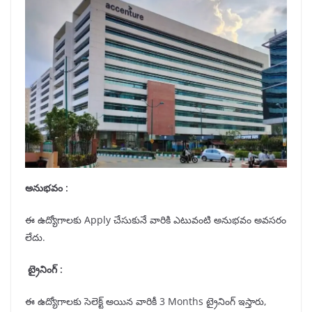
అనుభవం :
ఈ ఉద్యోగాలకు Apply చేసుకునే వారికి ఎటువంటి అనుభవం అవసరం
లేదు.
ట్రైనింగ్ :
ఈ ఉద్యోగాలకు సెలెక్ట్ అయిన వారికీ 3 Months ట్రైనింగ్ ఇస్తారు,