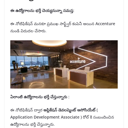
ఈ ఉద్యోగాలను
భర్తీ
చెయ్యనున్నా సమస్త:
ఈ నోటిఫికేషన్ మనకూ ప్రముఖ సాఫ్ట్వేర్ కంపెనీ అయిన
Accenture
నుండి విదుదల చేసారు.
ఏలాంటి ఉద్యోగాలను భర్తీ చేస్తున్నారు :
ఈ నోటిఫికేషన్ ద్వార
అప్లికేషన్ డెవలప్మెంట్ అసోసియేట్ (
Application Development Associate )
రోల్ కి సంబందించిన
ఉద్యోగాలను భర్తీ చేస్తున్నారు.