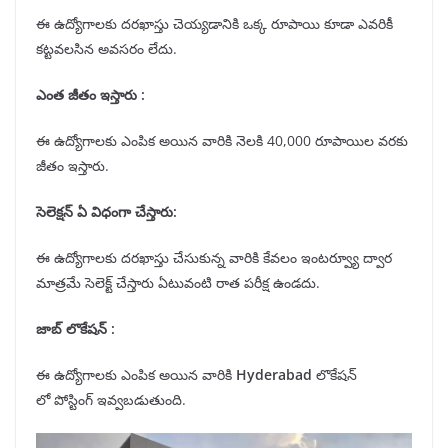
ఈ ఉద్యోగాలకు దరఖాస్తు చెయ్యడానికి ఒక్క రూపాయి కూడా ఎవరికీ
కట్టవలసిన అవసరం లేదు.
ఎంత జీతం ఇస్తారు :
ఈ ఉద్యోగాలకు ఎంపిక అయిన వారికి నెలకి 40,000 రూపాయిల వరకు
జీతం ఇస్తారు.
సెలెక్షన్
ఏ విధంగా చేస్తారు:
ఈ ఉద్యోగాలకు దరఖాస్తు చేసుకున్న వారికి కేవలం ఇంటర్వ్యూ ద్వార
మాత్రమే సెలెక్ట్ చేస్తారు ఏటువంటి రాత పరీక్ష ఉండదు.
జాబ్ లొకేషన్
:
ఈ ఉద్యోగాలకు ఎంపిక అయిన వారికి
Hyderabad
లొకేషన్
లో పోస్టింగ్ ఇవ్వబడుతుంది.