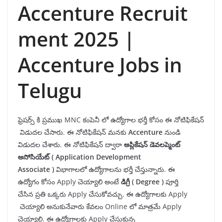
Accenture Recruit
ment 2025 |
Accenture Jobs in
Telugu
ఫ్రెషర్స్ కి ప్రముఖ MNC కంపెనీ లో ఉద్యోగాల భర్తీ కోసం ఈ నోటిఫికేషన్
విడుదల చేసారు. ఈ నోటిఫికేషన్ మనకు
Accenture
నుండి
విడుదల చేశారు. ఈ నోటిఫికేషన్ ద్వారా
అప్లికేషన్ డెవలప్మెంట్
అసోసియేట్ ( Application Development
Associate )
విభాగాలలో ఉద్యోగాలను భర్తీ చేస్తున్నారు. ఈ
ఉద్యోగం కోసం Apply చెయ్యాలి అంటే
డిగ్రీ ( Degree )
పూర్తి
చేసిన ప్రతి ఒక్కరు Apply చేసుకోవచ్చు. ఈ ఉద్యోగాలకు Apply
చెయ్యాలి అనుకునేవారు కేవలం Online లో మాత్రమే Apply
చెయ్యాలి. ఈ ఉద్యోగాలకు Apply చేసుకున్న