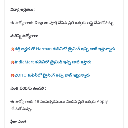
విద్యా అర్హతలు
:
ఈ ఉద్యోగాలకు
Degree
పూర్తి చేసిన ప్రతి ఒక్కరు అప్లై చేసుకోవచ్చు.
మరిన్ని ఉద్యోగాలు :
డిగ్రీ అర్హత తో Harman కంపెనీలో ట్రైనింగ్ ఇచ్చి జాబ్ ఇస్తున్నారు
IndiaMart కంపెనీలో ట్రైనింగ్ ఇచ్చి జాబ్ ఇస్తారు
ZOHO కంపెనీలో ట్రైనింగ్ ఇచ్చి జాబ్ ఇస్తున్నారు
ఎంత వయసు ఉండలి :
ఈ ఉద్యోగాలకు 18 సంవత్సరములు నిండిన ప్రతి ఒక్కరు Apply
చేసుకోవచ్చు.
ఫీజు ఎంత: