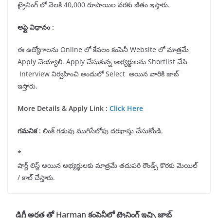
ట్రైనింగ్ లో నెలకి 40,000 రూపాయిల వరకు జీతం ఇస్తారు.
అప్లై విధానం :
ఈ ఉద్యోగాలను Online లో కేవలం కంపెనీ Website లో మాత్రమే
Apply చెయ్యాలి. Apply చేసుకున్న అభ్యర్థులను Shortlist చేసి
Interview నిర్వహించి అందులో Select అయిన వారికి జాబ్
ఇస్తారు.
More Details & Apply Link :
Click Here
గమనిక
:
లింక్ గడువు ముగిసేలోపు దరఖాస్తు చేసుకోండి.
*
షార్ట్ లిస్ట్ అయిన అభ్యర్ధులకు మాత్రమే తదుపరి రౌండ్స్ కొరకు మెయిల్
/ కాల్ చేస్తారు.
డిగ్రీ అర్హత తో Harman కంపెనీలో ట్రైనింగ్ ఇచ్చి జాబ్