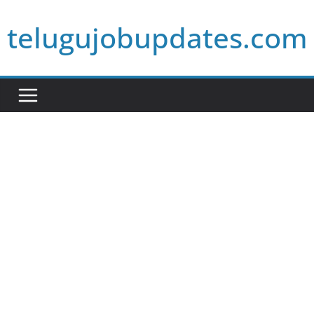
Skip
telugujobupdates.com
to
content