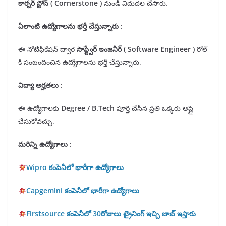
కార్నర్ స్టోన్ (
Cornerstone
)
నుండి విదుదల చేసారు.
ఏలాంటి ఉద్యోగాలను భర్తీ చేస్తున్నారు :
ఈ నోటిఫికేషన్ ద్వార
సాఫ్ట్వేర్ ఇంజనీర్ ( Software Engineer )
రోల్
కి సంబందించిన ఉద్యోగాలను భర్తీ చేస్తున్నారు.
విద్యా అర్హతలు
:
ఈ ఉద్యోగాలకు
Degree / B.
T
ech
పూర్తి చేసిన ప్రతి ఒక్కరు అప్లై
చేసుకోవచ్చు.
మరిన్ని ఉద్యోగాలు :
Wipro కంపెనీలో భారీగా ఉద్యోగాలు
Capgemini కంపెనీలో భారీగా ఉద్యోగాలు
Firstsource కంపెనీలో 30రోజులు ట్రైనింగ్ ఇచ్చి జాబ్ ఇస్తారు