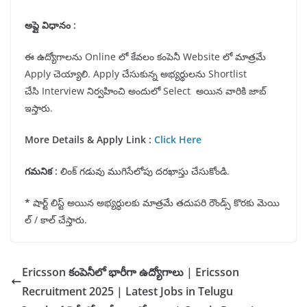
అప్లై విధానం :
ఈ ఉద్యోగాలను Online లో కేవలం కంపెనీ Website లో మాత్రమే
Apply చెయ్యాలి. Apply చేసుకున్న అభ్యర్థులను Shortlist
చేసి Interview నిర్వహించి అందులో Select అయిన వారికి జాబ్
ఇస్తారు.
More Details & Apply Link :
Click Here
గమనిక
:
లింక్ గడువు ముగిసేలోపు దరఖాస్తు చేసుకోండి.
*
షార్ట్ లిస్ట్ అయిన అభ్యర్ధులకు మాత్రమే తదుపరి రౌండ్స్ కొరకు మెయి
ల్ / కాల్ చేస్తారు.
Ericsson కంపెనీలో భారీగా ఉద్యోగాలు | Ericsson
Recruitment 2025 | Latest Jobs in Telugu