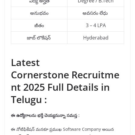
విద్య అర్హత
Degree / B.Tech
అనుభవం
అవసరం లేధు
జీతం
3 – 4 LPA
జాబ్ లొకేషన్
Hyderabad
Latest
Cornerstone Recruitme
nt 2025 Full Details in
Telugu :
ఈ ఉద్యోగాలను భర్తీ చెయ్యనున్నా సమస్త :
ఈ నోటిఫికేషన్ మనకూ ప్రముఖ Software Company అయిన