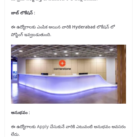
జాబ్ లొకేషన్
:
ఈ ఉద్యోగాలకు ఎంపిక అయిన వారికి
Hyderabad
లొకేషన్ లో
పోస్టింగ్ ఇవ్వబడుతుంది.
అనుభవం :
ఈ ఉద్యోగాలకు Apply చేసుకునే వారికి ఎటువంటి అనుభవం అవసరం
లేదు.