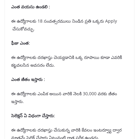
ఎంత వయసు ఉండలి :
ఈ ఉద్యోగాలకు 18 సంవత్సరములు నిండిన ప్రతి ఒక్కరు Apply
చేసుకోవచ్చు.
ఫీజు ఎంత:
ఈ ఉద్యోగాలకు దరఖాస్తు చెయ్యడానికి ఒక్క రూపాయి కూడా ఎవరికీ
కట్టవలసిన అవసరం లేదు.
ఎంత జీతం ఇస్తారు :
ఈ ఉద్యోగాలకు ఎంపిక అయిన వారికి నెలకి 30,000 వరకు జీతం
ఇస్తారు.
సెలెక్షన్
ఏ విధంగా చేస్తారు:
ఈ ఉద్యోగాలకు దరఖాస్తు చేసుకున్న వారికి కేవలం ఇంటర్వ్యూ ద్వార
మాత్రమే సెలెక్ట్ చేస్తారు ఏటువంటి రాత పరీక్ష ఉండదు.