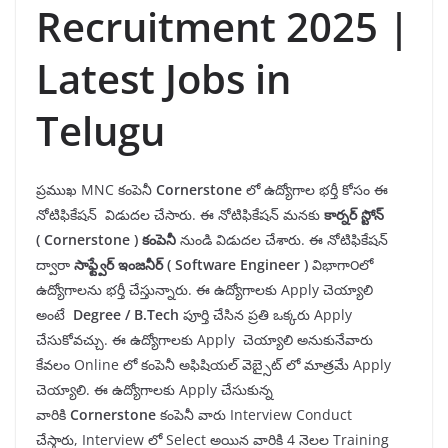
Recruitment 2025 |
Latest Jobs in
Telugu
ప్రముఖ MNC కంపెనీ
Cornerstone
లో ఉద్యోగాల భర్తీ కోసం ఈ
నోటిఫికేషన్ విడుదల చేసారు. ఈ నోటిఫికేషన్ మనకు
కార్నర్ స్టోన్
( Cornerstone ) కంపెనీ
నుండి విడుదల చేశారు. ఈ నోటిఫికేషన్
ద్వారా
సాఫ్ట్వేర్ ఇంజనీర్ ( Software Engineer )
విభాగా౦లో
ఉద్యోగాలను భర్తీ చేస్తున్నారు. ఈ ఉద్యోగాలకు Apply చెయ్యాలి
అంటే
Degree / B.Tech
పూర్తి చేసిన ప్రతి ఒక్కరు Apply
చేసుకోవచ్చు. ఈ ఉద్యోగాలకు Apply చెయ్యాలి అనుకునేవారు
కేవలం Online లో కంపెనీ అఫిషియల్ వెబ్సైట్ లో మాత్రమే Apply
చెయ్యాలి. ఈ ఉద్యోగాలకు Apply చేసుకున్న
వారికి
Cornerstone
కంపెనీ వారు Interview Conduct
చేస్తారు, Interview లో Select అయిన వారికి 4 నెలల Training