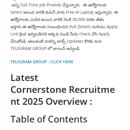
ఇచ్చి Full Time Job Provide చేస్తున్నారు. ఈ ఉద్యోగాలకు
Select ఆయిన వారికి కంపెనీ వారు Free గా Laptop ఇస్తున్నారు. ఈ
ఉద్యోగాలకు ఎంపిక అయిన వారికి నెలకి 30,000 వరకు జీతం
ఇస్తారు.ఈ ఉద్యోగాలకు సంబంధించిన Full Details మరియు Apply
Link క్రింద ఇవ్వబడినది అక్కడ నుండి మీరు check చేసి Apply
చేసుకోండి. ఇటువంటి మరిన్ని జాబ్స్ Updates కొరకు మన
TELEGRAM GROUP లో జాయిన్ అవ్వండి.
TELEGRAM GROUP : CLICK HERE
Latest
Cornerstone Recruitme
nt 2025 Overview :
Table of Contents