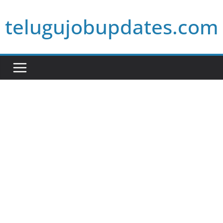
Skip
telugujobupdates.com
to
content