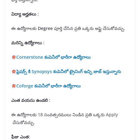
విద్యా అర్హతలు
:
ఈ ఉద్యోగాలకు
Degree
పూర్తి చేసిన ప్రతి ఒక్కరు అప్లై చేసుకోవచ్చు.
మరిన్ని ఉద్యోగాలు :
Cornerstone కంపెనీలో భారీగా ఉద్యోగాలు
ఫ్రెషర్స్ కి Synopsys కంపెనీలో ట్రైనింగ్ ఇచ్చి జాబ్ ఇస్తున్నారు
Coforge కంపెనీలో భారీగా ఉద్యోగాలు
ఎంత వయసు ఉండలి :
ఈ ఉద్యోగాలకు 18 సంవత్సరములు నిండిన ప్రతి ఒక్కరు Apply
చేసుకోవచ్చు.
ఫీజు ఎంత: