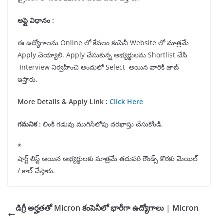
అప్లై విధానం :
ఈ ఉద్యోగాలను Online లో కేవలం కంపెనీ Website లో మాత్రమే
Apply చెయ్యాలి. Apply చేసుకున్న అభ్యర్థులను Shortlist చేసి
Interview నిర్వహించి అందులో Select అయిన వారికి జాబ్
ఇస్తారు.
More Details & Apply Link :
Click Here
గమనిక
:
లింక్ గడువు ముగిసేలోపు దరఖాస్తు చేసుకోండి.
*
షార్ట్ లిస్ట్ అయిన అభ్యర్ధులకు మాత్రమే తదుపరి రౌండ్స్ కొరకు మెయిల్
/ కాల్ చేస్తారు.
డిగ్రీ అర్హతతో Micron కంపెనీలో భారీగా ఉద్యోగాలు | Micron