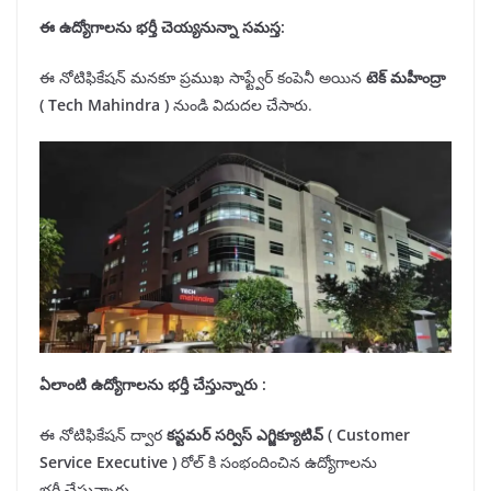
ఈ ఉద్యోగాలను
భర్తీ
చెయ్యనున్నా సమస్త:
ఈ నోటిఫికేషన్ మనకూ ప్రముఖ సాఫ్ట్వేర్ కంపెనీ అయిన
టెక్ మహీంద్రా
(
Tech Mah
i
ndra
)
నుండి విదుదల చేసారు.
ఏలాంటి ఉద్యోగాలను
భర్తీ
చేస్తున్నారు :
ఈ నోటిఫికేషన్ ద్వార
కస్టమర్ సర్విస్ ఎగ్జిక్యూటివ్ ( Customer
Service Executive )
రోల్ కి సంభందించిన ఉద్యోగాలను
భర్తీ చేస్తున్నారు.