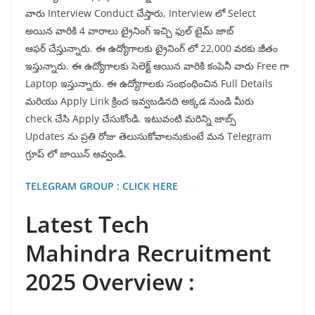
వారు Interview Conduct చేస్తారు, Interview లో Select
అయిన వారికి 4 వారాలు ట్రైనింగ్ ఇచ్చి ఫుల్ టైమ్ జాబ్
ఆఫర్ చేస్తున్నారు. ఈ ఉద్యోగాలకు ట్రైనింగ్ లో 22,000 వరకు జీతం
ఇస్తున్నారు. ఈ ఉద్యోగాలకు సెలెక్ట్ ఆయిన వారికి కంపెనీ వారు Free గా
Laptop ఇస్తున్నారు. ఈ ఉద్యోగాలకు సంభంధించిన Full Details
మరియు Apply Link క్రింద ఇవ్వబడినది అక్కడ నుండి మీరు
check చేసి Apply చేసుకోండి. ఇటువంటి మరిన్ని జాబ్స్
Updates ను ప్రతి రోజు తెలుసుకోవాలనుకుంటే మన Telegram
గ్రూప్ లో జాయిన్ అవ్వండి.
TELEGRAM GROUP : CLICK HERE
Latest Tech
Mahindra Recruitment
2025 Overview :