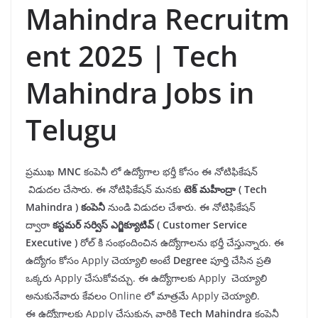
Mahindra Recruitm
ent 2025 | Tech
Mahindra Jobs in
Telugu
ప్రముఖ
MNC
కంపెనీ లో ఉద్యోగాల భర్తీ కోసం ఈ నోటిఫికేషన్
విడుదల చేసారు. ఈ నోటిఫికేషన్ మనకు
టెక్ మహీంద్రా ( Tech
Mahindra ) కంపెనీ
నుండి విడుదల చేశారు. ఈ నోటిఫికేషన్
ద్వారా
కస్టమర్ సర్విస్ ఎగ్జిక్యూటివ్ ( Customer Service
Executive )
రోల్ కి సంభందించిన ఉద్యోగాలను భర్తీ చేస్తున్నారు. ఈ
ఉద్యోగం కోసం Apply చెయ్యాలి అంటే
Degree
పూర్తి చేసిన ప్రతి
ఒక్కరు Apply చేసుకోవచ్చు. ఈ ఉద్యోగాలకు Apply చెయ్యాలి
అనుకునేవారు కేవలం Online లో మాత్రమే Apply చెయ్యాలి.
ఈ ఉద్యోగాలకు Apply చేసుకున్న వారికి
Tech Mahindra
కంపెనీ