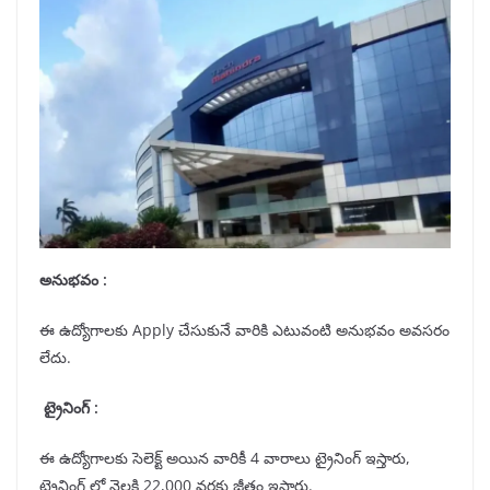
అనుభవం :
ఈ ఉద్యోగాలకు Apply చేసుకునే వారికి ఎటువంటి అనుభవం అవసరం
లేదు.
ట్రైనింగ్ :
ఈ ఉద్యోగాలకు సెలెక్ట్ అయిన వారికీ 4 వారాలు ట్రైనింగ్ ఇస్తారు,
ట్రైనింగ్ లో నెలకి 22,000 వరకు జీతం ఇస్తారు.