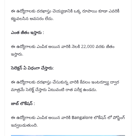
ఈ ఉద్యోగాలకు దరఖాస్తు చెయ్యడానికి ఒక్క రూపాయి కూడా ఎవరికీ
కట్టవలసిన అవసరం లేదు.
ఎంత జీతం ఇస్తారు :
ఈ ఉద్యోగాలకు ఎంపిక అయిన వారికి నెలకి 22,000 వరకు జీతం
ఇస్తారు.
సెలెక్షన్
ఏ విధంగా చేస్తారు:
ఈ ఉద్యోగాలకు దరఖాస్తు చేసుకున్న వారికి కేవలం ఇంటర్వ్యూ ద్వార
మాత్రమే సెలెక్ట్ చేస్తారు ఏటువంటి రాత పరీక్ష ఉండదు.
జాబ్ లొకేషన్
:
ఈ ఉద్యోగాలకు ఎంపిక అయిన వారికి
Bangalore
లొకేషన్ లో పోస్టింగ్
ఇవ్వబడుతుంది.