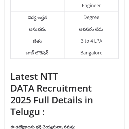
Engineer
విద్య అర్హత
Degree
అనుభవం
అవసరం లేధు
జీతం
3 to 4 LPA
జాబ్ లొకేషన్
Bangalore
Latest NTT
DATA Recruitment
2025 Full Details in
Telugu :
ఈ ఉద్యోగాలను
భర్తీ
చెయ్యనున్నా సమస్త: