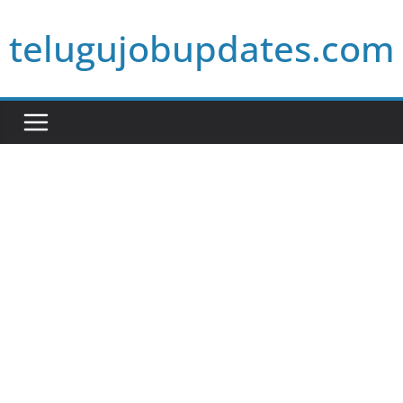
Skip
telugujobupdates.com
to
content