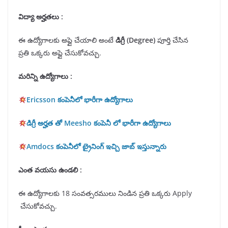
విద్యా అర్హతలు
:
ఈ ఉద్యోగాలకు అప్లై చేయాలి అంటే
డిగ్రీ (
Degree
)
పూర్తి చేసిన
ప్రతి ఒక్కరు అప్లై చేసుకోవచ్చు.
మరిన్ని ఉద్యోగాలు :
Ericsson కంపెనీలో భారీగా ఉద్యోగాలు
డిగ్రీ అర్హత తో Meesho కంపెనీ లో భారీగా ఉద్యోగాలు
Amdocs కంపెనీలో ట్రైనింగ్ ఇచ్చి జాబ్ ఇస్తున్నారు
ఎంత వయసు ఉండలి :
ఈ ఉద్యోగాలకు 18 సంవత్సరములు నిండిన ప్రతి ఒక్కరు Apply
చేసుకోవచ్చు.