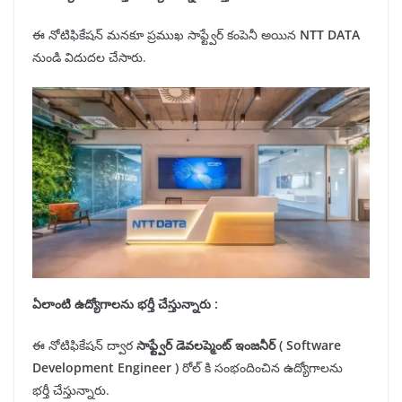
ఈ నోటిఫికేషన్ మనకూ ప్రముఖ సాఫ్ట్వేర్ కంపెనీ అయిన
NTT DATA
నుండి విదుదల చేసారు.
ఏలాంటి ఉద్యోగాలను
భర్తీ
చేస్తున్నారు :
ఈ నోటిఫికేషన్ ద్వార
సాఫ్ట్వేర్ డెవలప్మెంట్ ఇంజనీర్
( Software
Development Engineer )
రోల్ కి సంభందించిన ఉద్యోగాలను
భర్తీ చేస్తున్నారు.