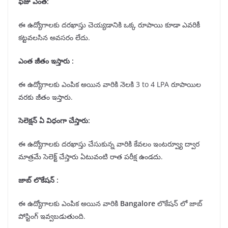
ఫీజు ఎంత:
ఈ ఉద్యోగాలకు దరఖాస్తు చెయ్యడానికి ఒక్క రూపాయి కూడా ఎవరికీ
కట్టవలసిన అవసరం లేదు.
ఎంత జీతం ఇస్తారు :
ఈ ఉద్యోగాలకు ఎంపిక అయిన వారికి నెలకి 3 to 4 LPA రూపాయిల
వరకు జీతం ఇస్తారు.
సెలెక్షన్
ఏ విధంగా చేస్తారు:
ఈ ఉద్యోగాలకు దరఖాస్తు చేసుకున్న వారికి కేవలం ఇంటర్వ్యూ ద్వార
మాత్రమే సెలెక్ట్ చేస్తారు ఏటువంటి రాత పరీక్ష ఉండదు.
జాబ్ లొకేషన్
:
ఈ ఉద్యోగాలకు ఎంపిక అయిన వారికి
Bangalore
లొకేషన్ లో
జాబ్
పోస్టింగ్ ఇవ్వబడుతుంది.