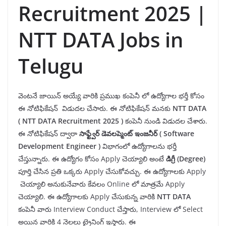
Recruitment 2025 |
NTT DATA Jobs in
Telugu
వెంటనే జాయిన్ అయ్యే వారికి
ప్రముఖ కంపెనీ లో ఉద్యోగాల భర్తీ కోసం
ఈ నోటిఫికేషన్ విడుదల చేసారు. ఈ నోటిఫికేషన్ మనకు
NTT DATA
( NTT DATA Recruitment 2025 )
కంపెనీ
నుండి విడుదల చేశారు.
ఈ నోటిఫికేషన్ ద్వారా
సాఫ్ట్వేర్ డెవలప్మెంట్ ఇంజనీర్ ( Software
Development Engineer )
విభాగంలో ఉద్యోగాలను భర్తీ
చేస్తున్నారు. ఈ ఉద్యోగం కోసం Apply చెయ్యాలి అంటే
డిగ్రీ (Degree)
పూర్తి చేసిన ప్రతి ఒక్కరు Apply చేసుకోవచ్చు. ఈ ఉద్యోగాలకు Apply
చెయ్యాలి అనుకునేవారు కేవలం Online లో మాత్రమే Apply
చెయ్యాలి. ఈ ఉద్యోగాలకు Apply చేసుకున్న వారికి
NTT DATA
కంపెనీ వారు Interview Conduct చేస్తారు, Interview లో Select
అయిన వారికి 4 నెలలు ట్రైనింగ్ ఇస్తారు. ఈ