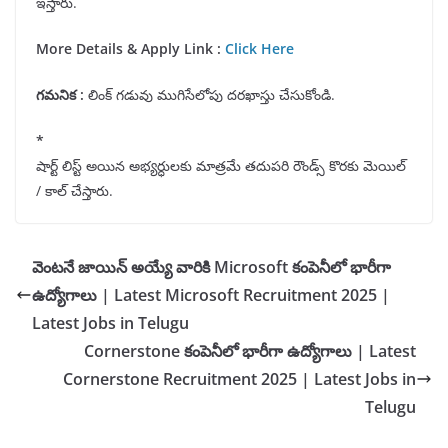
ఇస్తారు.
More Details & Apply Link :
Click Here
గమనిక
:
లింక్ గడువు ముగిసేలోపు దరఖాస్తు చేసుకోండి.
*
షార్ట్ లిస్ట్ అయిన అభ్యర్ధులకు మాత్రమే తదుపరి రౌండ్స్ కొరకు మెయిల్
/ కాల్ చేస్తారు.
వెంటనే జాయిన్ అయ్యే వారికి Microsoft కంపెనీలో భారీగా
ఉద్యోగాలు | Latest Microsoft Recruitment 2025 |
Latest Jobs in Telugu
Cornerstone కంపెనీలో భారీగా ఉద్యోగాలు | Latest
Cornerstone Recruitment 2025 | Latest Jobs in
Telugu