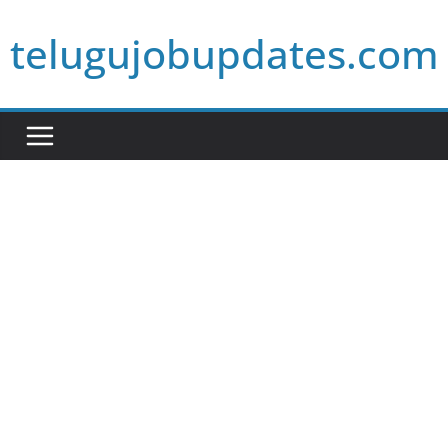
Skip
telugujobupdates.com
to
content