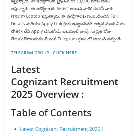
ఇస్తున్నారు. ఈ ఉద్యోగాలకు ట్రైనింగ్ లో 30,000 వరకు జీతం
ఇస్తున్నారు. ఈ ఉద్యోగాలకు Select ఆయిన వారికి కంపెనీ వారు
Free గా Laptop ఇస్తున్నారు. ఈ ఉద్యోగాలకు సంబంధించిన Full
Details మరియు Apply Link క్రింద ఇవ్వబడినది అక్కడ నుండి మీరు
check చేసి Apply చేసుకోండి. ఇటువంటి జాబ్స్ ను ప్రతి రోజు
తెలుసుకోవాలనుకుంటే మన Telegram గ్రూప్ లో జాయిన్ అవ్వండి.
TELEGRAM GROUP : CLICK HERE
Latest
Cognizant Recruitment
2025 Overview :
Table of Contents
Latest Cognizant Recruitment 2025 |