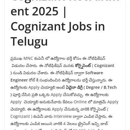
ent 2025 |
Cognizant Jobs in
Telugu
ప్రముఖ MNC కంపెనీ లో ఉద్యోగాల భర్తీ కోసం ఈ నోటిఫికేషన్
విడుదల చేసారు. ఈ నోటిఫికేషన్ మనకు
కోగ్నైసెంట్
(
Cognizant
)
నుండి విడుదల చేశారు. ఈ నోటిఫికేషన్ ద్వారా
Software
Engineer
రోల్ కి సంభందించిన ఉద్యోగాలను భర్తీ చేస్తున్నారు. ఈ
ఉద్యోగలకు Apply చెయ్యాలి అంటే
ఏదైనా డిగ్రీ ( Degree / B.Tech
)
పూర్తి చేసిన ప్రతి ఒక్కరు Apply చేసుకోవచ్చు. ఈ ఉద్యోగాలకు
Apply చెయ్యాలి అనుకునేవారు కేవలం Online లో మాత్రమే Apply
చెయ్యాలి. ఈ ఉద్యోగాలకు Apply చేసుకున్న వారికి కోగ్నైసెంట్ (
Cognizant ) కంపెనీ వారు Interview ద్వారా ఎంపిక చేస్తారు, ఈ
ఉద్యోగాలకు ఎంపిక అయిన వారికి 4 నెలలు ట్రైనింగ్ ఇచ్చి జాబ్