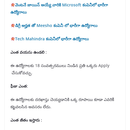
వెంటనే జాయిన్ అయ్యే వారికి Microsoft కంపెనీలో భారీగా
ఉద్యోగాలు
డిగ్రీ అర్హత తో Meesho కంపెనీ లో భారీగా ఉద్యోగాలు
Tech Mahindra కంపెనీలో భారీగా ఉద్యోగాలు
ఎంత వయసు ఉండలి :
ఈ ఉద్యోగాలకు 18 సంవత్సరములు నిండిన ప్రతి ఒక్కరు Apply
చేసుకోవచ్చు.
ఫీజు ఎంత:
ఈ ఉద్యోగాలకు దరఖాస్తు చెయ్యడానికి ఒక్క రూపాయి కూడా ఎవరికీ
కట్టవలసిన అవసరం లేదు.
ఎంత జీతం ఇస్తారు :