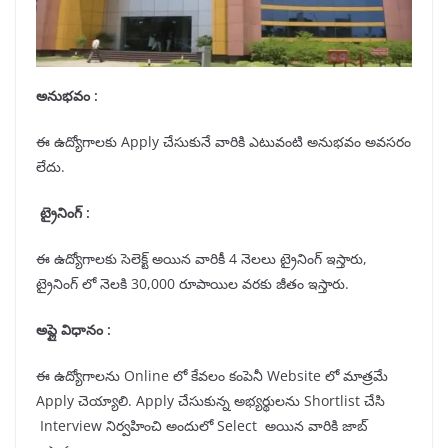
అనుభవం :
ఈ ఉద్యోగాలకు Apply చేసుకునే వారికి ఎటువంటి అనుభవం అవసరం
లేదు.
ట్రైనింగ్ :
ఈ ఉద్యోగాలకు సెలెక్ట్ అయిన వారికీ 4 నెలలు ట్రైనింగ్ ఇస్తారు,
ట్రైనింగ్ లో నెలకి 30,000 రూపాయిల వరకు జీతం ఇస్తారు.
అప్లై విధానం :
ఈ ఉద్యోగాలను Online లో కేవలం కంపెనీ Website లో మాత్రమే
Apply చెయ్యాలి. Apply చేసుకున్న అభ్యర్థులను Shortlist చేసి
Interview నిర్వహించి అందులో Select అయిన వారికి జాబ్