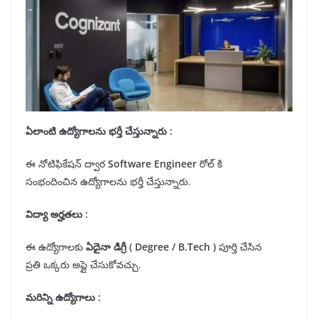
ఏలాంటి ఉద్యోగాలను
భర్తీ
చేస్తున్నారు :
ఈ నోటిఫికేషన్ ద్వార
Software Engineer
రోల్ కి
సంభందించిన ఉద్యోగాలను భర్తీ చేస్తున్నారు.
విద్యా అర్హతలు
:
ఈ ఉద్యోగాలకు
ఏదైనా డిగ్రీ (
Degree
/ B.Tech )
పూర్తి చేసిన
ప్రతి ఒక్కరు అప్లై చేసుకోవచ్చు.
మరిన్ని ఉద్యోగాలు :