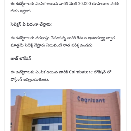
ఈ ఉద్యోగాలకు ఎంపిక అయిన వారికి నెలకి 30,000 రూపాయిల వరకు
జీతం ఇస్తారు.
సెలెక్షన్
ఏ విధంగా చేస్తారు:
ఈ ఉద్యోగాలకు దరఖాస్తు చేసుకున్న వారికి కేవలం ఇంటర్వ్యూ ద్వార
మాత్రమే సెలెక్ట్ చేస్తారు ఏటువంటి రాత పరీక్ష ఉండదు.
జాబ్ లొకేషన్
:
ఈ ఉద్యోగాలకు ఎంపిక అయిన వారికి
Coimbatore
లొకేషన్ లో
పోస్టింగ్ ఇవ్వబడుతుంది.