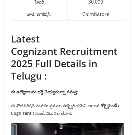
సేలరీ
30,000
జాబ్ లొకేషన్
Coimbatore
Latest
Cognizant Recruitment
2025 Full Details in
Telugu :
ఈ ఉద్యోగాలను
భర్తీ
చెయ్యనున్నా సమస్త:
ఈ నోటిఫికేషన్ మనకూ ప్రముఖ సాఫ్ట్వేర్ కంపెనీ అయిన
కోగ్నైసెంట్
(
Cognizant )
నుండి విదుదల చేసారు.