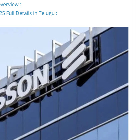
verview :
 Full Details in Telugu :