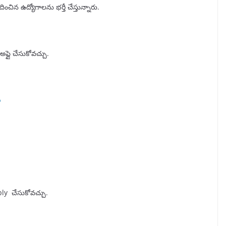
ించిన ఉద్యోగాలను భర్తీ చేస్తున్నారు.
 అప్లై చేసుకోవచ్చు.
ు
ly చేసుకోవచ్చు.