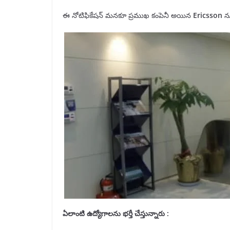
ఈ నోటిఫికేషన్ మనకూ ప్రముఖ కంపెనీ అయిన
Ericsson
న
ఏలాంటి ఉద్యోగాలను
భర్తీ
చేస్తున్నారు :