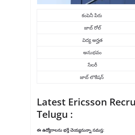
కంపెనీ పేరు
జాబ్ రోల్
విద్య అర్హత
అనుభవం
సేలరీ
జాబ్ లొకేషన్
Latest Ericsson Recru
Telugu :
ఈ ఉద్యోగాలను
భర్తీ
చెయ్యనున్నా సమస్త: