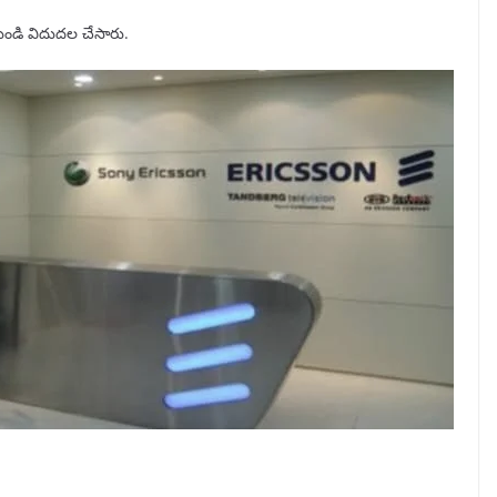
ుండి విదుదల చేసారు.