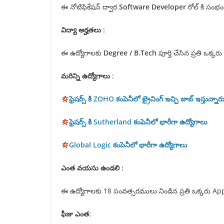
ఈ నోటిఫికేషన్ ద్వార
Software Developer
రోల్ కి సంభంద
విద్యా అర్హతలు
:
ఈ ఉద్యోగాలకు
Degree / B.Tech
పూర్తి చేసిన ప్రతి ఒక్కరు
మరిన్ని ఉద్యోగాలు :
ఫ్రెషర్స్ కి ZOHO కంపెనీలో ట్రైనింగ్ ఇచ్చి జాబ్ ఇస్తున్నార
ఫ్రెషర్స్ కి Sutherland కంపెనీలో భారీగా ఉద్యోగాలు
Global Logic కంపెనీలో భారీగా ఉద్యోగాలు
ఎంత వయసు ఉండలి :
ఈ ఉద్యోగాలకు 18 సంవత్సరములు నిండిన ప్రతి ఒక్కరు App
ఫీజు ఎంత: