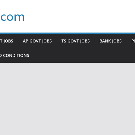
.com
T JOBS
AP GOVT JOBS
TS GOVT JOBS
BANK JOBS
P
D CONDITIONS