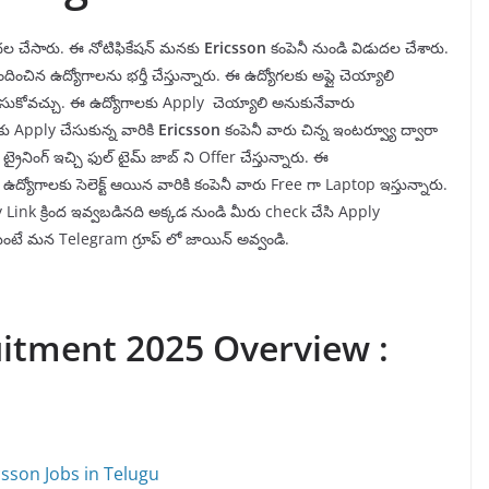
డుదల చేసారు. ఈ నోటిఫికేషన్ మనకు
Ericsson
కంపెనీ
నుండి విడుదల చేశారు.
ందించిన ఉద్యోగాలను భర్తీ చేస్తున్నారు. ఈ ఉద్యోగలకు అప్లై చెయ్యాలి
y చేసుకోవచ్చు. ఈ ఉద్యోగాలకు Apply చెయ్యాలి అనుకునేవారు
ు Apply చేసుకున్న వారికి
Ericsson
కంపెనీ వారు చిన్న ఇంటర్వ్యూ ద్వారా
ట్రైనింగ్ ఇచ్చి ఫుల్ టైమ్ జాబ్ ని Offer చేస్తున్నారు. ఈ
ఉద్యోగాలకు సెలెక్ట్ ఆయిన వారికి కంపెనీ వారు Free గా Laptop ఇస్తున్నారు.
ink క్రింద ఇవ్వబడినది అక్కడ నుండి మీరు check చేసి Apply
ుకుంటే మన Telegram గ్రూప్ లో జాయిన్ అవ్వండి.
uitment 2025 Overview :
csson Jobs in Telugu