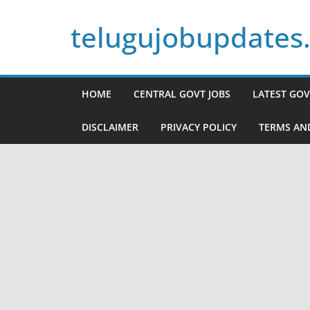
Skip
telugujobupdates
to
content
HOME
CENTRAL GOVT JOBS
LATEST GOV
DISCLAIMER
PRIVACY POLICY
TERMS AN