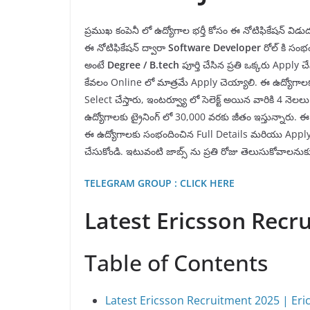
ప్రముఖ కంపెనీ లో ఉద్యోగాల భర్తీ కోసం ఈ నోటిఫికేషన్ వి
ఈ నోటిఫికేషన్ ద్వారా
Software Developer
రోల్ కి సంభ
అంటే
Degree / B.tech
పూర్తి చేసిన ప్రతి ఒక్కరు Appl
కేవలం Online లో మాత్రమే Apply చెయ్యాలి. ఈ ఉద్యోగాలక
Select చేస్తారు, ఇంటర్వ్యూ లో సెలెక్ట్ అయిన వారికి 4 నెలలు 
ఉద్యోగాలకు ట్రైనింగ్ లో 30,000 వరకు జీతం ఇస్తున్నారు. ఈ 
ఈ ఉద్యోగాలకు సంభందించిన Full Details మరియు Apply L
చేసుకోండి. ఇటువంటి జాబ్స్ ను ప్రతి రోజు తెలుసుకోవాలన
TELEGRAM GROUP : CLICK HERE
Latest Ericsson Recr
Table of Contents
Latest Ericsson Recruitment 2025 | Eri