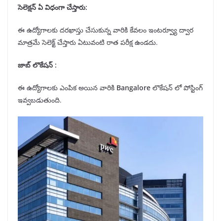
సెలెక్షన్
ఏ విధంగా చేస్తారు:
ఈ ఉద్యోగాలకు దరఖాస్తు చేసుకున్న వారికి కేవలం ఇంటర్వ్యూ ద్వార
మాత్రమే సెలెక్ట్ చేస్తారు ఏటువంటి రాత పరీక్ష ఉండదు.
జాబ్ లొకేషన్
:
ఈ ఉద్యోగాలకు ఎంపిక అయిన వారికి
Bangalore
లొకేషన్ లో పోస్టింగ్
ఇవ్వబడుతుంది.