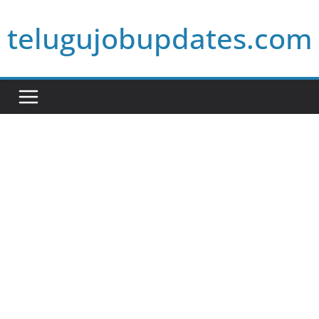
Skip
telugujobupdates.com
to
content