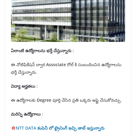
ఏలాంటి ఉద్యోగాలను
భర్తీ
చేస్తున్నారు :
ఈ నోటిఫికేషన్ ద్వార
Associate
రోల్ కి సంబందించిన ఉద్యోగాలను
భర్తీ చేస్తున్నారు.
విద్యా అర్హతలు
:
ఈ ఉద్యోగాలకు
Degree
పూర్తి చేసిన ప్రతి ఒక్కరు అప్లై చేసుకోవచ్చు.
మరిన్ని ఉద్యోగాలు :
NTT DATA కంపెనీ లో ట్రైనింగ్ ఇచ్చి జాబ్ ఇస్తున్నారు