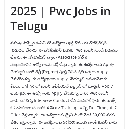
2025 | Pwc Jobs in
Telugu
ప్రముఖ సాఫ్ట్వేర్ కంపెనీ లో ఉద్యోగాల భర్తీ కోసం ఈ నోటిఫికేషన్
విడుదల చేసారు. ఈ నోటిఫికేషన్ మనకు
Pwc
కంపెనీ
నుండి విడుదల
చేశారు. ఈ నోటిఫికేషన్ ద్వారా
Associate
రోల్ కి
సంభందించిన ఉద్యోగాలను భర్తీ చేస్తున్నారు. ఈ ఉద్యోగాలకు Apply
చెయ్యాలి అంటే
డిగ్రీ (Degree)
పూర్తి చేసిన ప్రతి ఒక్కరు Apply
చేసుకోవచ్చు. ఈ ఉద్యోగాలకు Apply చెయ్యాలి అనుకునేవారు
కేవలం Online లో కంపెనీ అఫిషియల్ వెబ్సైట్ లో మాత్రమే Apply
చెయ్యాలి. ఈ ఉద్యోగాలకు Apply చేసుకున్న వారికి
Pwc
కంపెనీ
వారు ఒక చిన్న Interview Conduct చేసి ఎంపిక చేస్తారు. ఈ జాబ్స్
కి ఎంపిక అయిన వారికి 4 నెలలు Training ఇచ్చి Full Time Job ని
Offer చేస్తున్నారు. ఈ ఉద్యోగాలకు ట్రైనింగ్ లో నెలకి 30,000 వరకు
జీతం ఇస్తున్నారు. ఈ ఉద్యోగాలకు Select ఆయిన వారికి కంపెనీ వారు