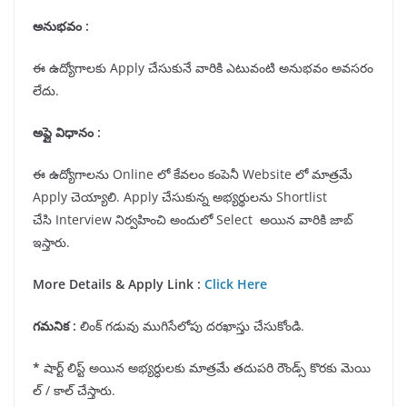
అనుభవం :
ఈ ఉద్యోగాలకు Apply చేసుకునే వారికి ఎటువంటి అనుభవం అవసరం
లేదు.
అప్లై విధానం :
ఈ ఉద్యోగాలను Online లో కేవలం కంపెనీ Website లో మాత్రమే
Apply చెయ్యాలి. Apply చేసుకున్న అభ్యర్థులను Shortlist
చేసి Interview నిర్వహించి అందులో Select అయిన వారికి జాబ్
ఇస్తారు.
More Details & Apply Link :
Click Here
గమనిక
:
లింక్ గడువు ముగిసేలోపు దరఖాస్తు చేసుకోండి.
*
షార్ట్ లిస్ట్ అయిన అభ్యర్ధులకు మాత్రమే తదుపరి రౌండ్స్ కొరకు మెయి
ల్ / కాల్ చేస్తారు.