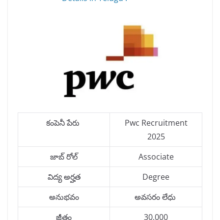
కంపెనీ పేరు
Pwc Recruitment
2025
జాబ్ రోల్
Associate
విద్య అర్హత
Degree
అనుభవం
అవసరం లేధు
జీతం
30,000