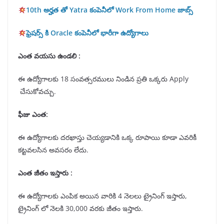
10th అర్హత తో Yatra కంపెనీలో Work From Home జాబ్స్
ఫ్రెషర్స్ కి Oracle కంపెనీలో భారీగా ఉద్యోగాలు
ఎంత వయసు ఉండలి :
ఈ ఉద్యోగాలకు 18 సంవత్సరములు నిండిన ప్రతి ఒక్కరు Apply
చేసుకోవచ్చు.
ఫీజు ఎంత:
ఈ ఉద్యోగాలకు దరఖాస్తు చెయ్యడానికి ఒక్క రూపాయి కూడా ఎవరికీ
కట్టవలసిన అవసరం లేదు.
ఎంత జీతం ఇస్తారు :
ఈ ఉద్యోగాలకు ఎంపిక అయిన వారికి 4 నెలలు ట్రైనింగ్ ఇస్తారు,
ట్రైనింగ్ లో నెలకి 30,000 వరకు జీతం ఇస్తారు.