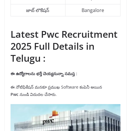
జాబ్ లొకేషన్
Bangalore
Latest Pwc Recruitment
2025 Full Details in
Telugu :
ఈ ఉద్యోగాలను
భర్తీ
చెయ్యనున్నా
సమస్త
:
ఈ నోటిఫికేషన్ మనకూ ప్రముఖ Software కంపెనీ అయిన
Pwc
నుండి విదుదల చేసారు.