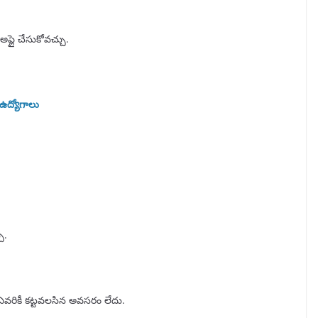
 అప్లై చేసుకోవచ్చు.
ఉద్యోగాలు
ు.
ఎవరికీ కట్టవలసిన అవసరం లేదు.