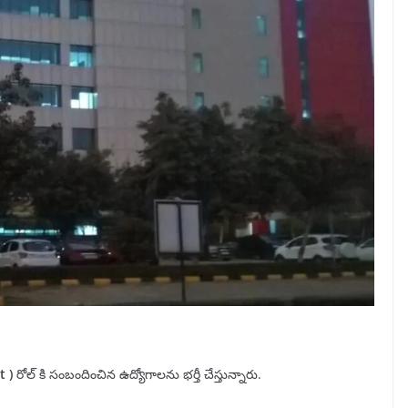
t
)
రోల్ కి సంబందించిన ఉద్యోగాలను భర్తీ చేస్తున్నారు.