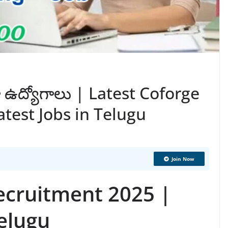
ా ఉద్యోగాలు | Latest Coforge
test Jobs in Telugu
Join Now
ecruitment 2025 |
Telugu