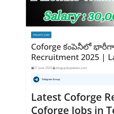
PRIVATE JOBS
Coforge కంపెనీలో భారీగ
Recruitment 2025 | La
21 June 2025
telugujobupdates.com
Telegram Group
Latest Coforge R
Coforge Jobs in 