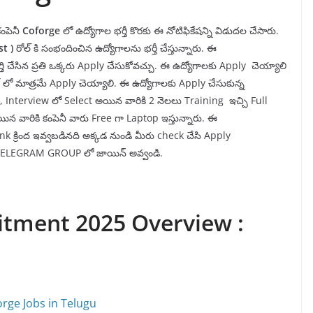
కంపెనీ
Coforge
లో ఉద్యోగాల భర్తీ కొరకు ఈ నోటిఫికేషన్ని విడుదల చేసారు.
st )
రోల్ కి సంభందించిన ఉద్యోగాలను భర్తీ చేస్తున్నారు. ఈ
్తి చేసిన ప్రతి ఒక్కరు Apply చేసుకోవచ్చు. ఈ ఉద్యోగాలకు Apply చెయ్యాలి
 లో మాత్రమే Apply చెయ్యాలి. ఈ ఉద్యోగాలకు Apply చేసుకున్న
ు, Interview లో Select అయిన వారికి 2 నెలలు Training ఇచ్చి Full
యిన వారికి కంపెనీ వారు Free గా Laptop ఇస్తున్నారు. ఈ
 క్రింద ఇవ్వబడినది అక్కడ నుండి మీరు check చేసి Apply
మన TELEGRAM GROUP లో జాయిన్ అవ్వండి.
itment 2025 Overview :
rge Jobs in Telugu