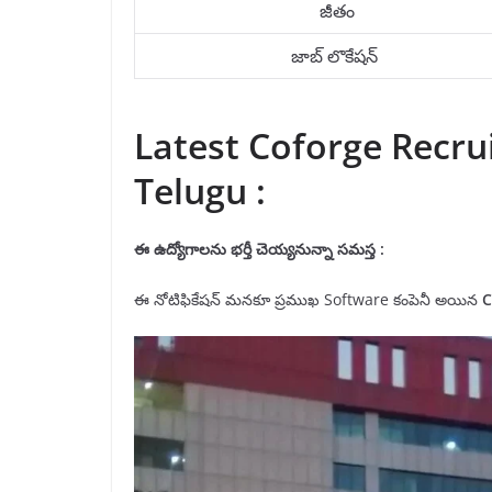
జీతం
జాబ్ లొకేషన్
Latest Coforge Recrui
Telugu :
ఈ ఉద్యోగాలను
భర్తీ
చెయ్యనున్నా
సమస్త
:
ఈ నోటిఫికేషన్ మనకూ ప్రముఖ Software కంపెనీ అయిన
C