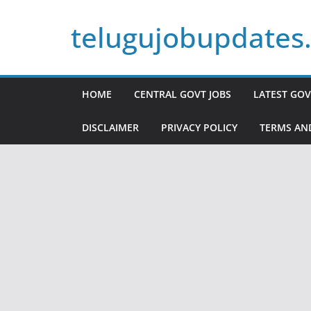
Skip
telugujobupdates
to
content
HOME
CENTRAL GOVT JOBS
LATEST GOV
DISCLAIMER
PRIVACY POLICY
TERMS AN