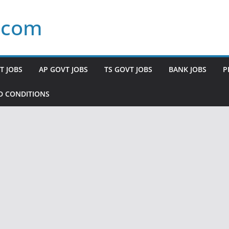
.com
T JOBS
AP GOVT JOBS
TS GOVT JOBS
BANK JOBS
P
D CONDITIONS