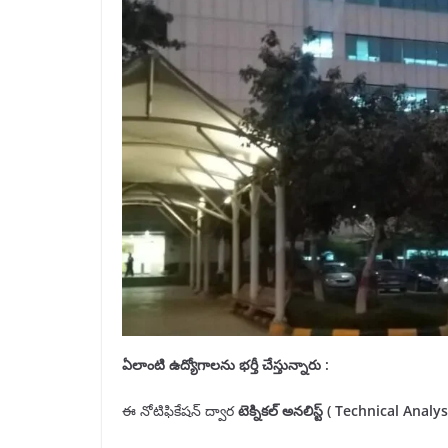
ఏలాంటి ఉద్యోగాలను
భర్తీ
చేస్తున్నారు :
ఈ నోటిఫికేషన్ ద్వార
టెక్నికల్ అనలిస్ట్ (
Technical Analys