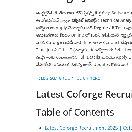
ఆంధ్రప్రదేశ్ & తెలంగాణ లోని ఫ్రెషర్స్ కి ప్రముఖ Software 
ఈ నోటిఫికేషన్ ద్వారా
టెక్నికల్ అనలిస్ట్ ( Technical Analy
ఉద్యోగాలకు Apply చెయ్యాలి అంటే
Degree / B.Tech
పూర
అనుకునేవారు కేవలం Online లో కంపెనీ అఫిషియల్ వెబ్సైట్
వారికి
Coforge
కంపెనీ వారు Interview Conduct చేస్తార
Time Job ని Offer చేస్తున్నారు. ఈ ఉద్యోగాలకు Select ఆ
ఉద్యోగాలకు సంబంధించిన Full Details మరియు Apply Link
చేసుకోండి. ఇటువంటి మరిన్ని జాబ్స్ Updates కొరకు 
TELEGRAM GROUP : CLICK HERE
Latest Coforge Recru
Table of Contents
Latest Coforge Recruitment 2025 | Cofo