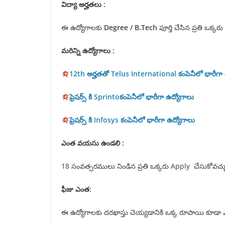
విద్యా అర్హతలు
:
ఈ ఉద్యోగాలకు
Degree /
B.
T
ech
పూర్తి చేసిన ప్రతి ఒక్కరు
మరిన్ని ఉద్యోగాలు :
12th అర్హతతో Telus International కంపెనీలో భారీగా 
ఫ్రెషర్స్ కి Sprintoకంపెనీలో భారీగా ఉద్యోగాలు
ఫ్రెషర్స్ కి Infosys కంపెనీలో భారీగా ఉద్యోగాలు
ఎంత వయసు ఉండలి :
18 సంవత్సరములు నిండిన ప్రతి ఒక్కరు Apply చేసుకోవచ్చ
ఫీజు ఎంత:
ఈ ఉద్యోగాలకు దరఖాస్తు చెయ్యడానికి ఒక్క రూపాయి కూడా 