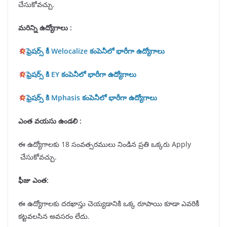
చేసుకోవచ్చు.
మరిన్ని ఉద్యోగాలు :
ఫ్రెషర్స్ కీ Welocalize కంపెనీలో భారీగా ఉద్యోగాలు
ఫ్రెషర్స్ కి EY కంపెనీలో భారీగా ఉద్యోగాలు
ఫ్రెషర్స్ కి Mphasis కంపెనీలో భారీగా ఉద్యోగాలు
ఎంత వయసు ఉండలి :
ఈ ఉద్యోగాలకు 18 సంవత్సరములు నిండిన ప్రతి ఒక్కరు Apply
చేసుకోవచ్చు.
ఫీజు ఎంత:
ఈ ఉద్యోగాలకు దరఖాస్తు చెయ్యడానికి ఒక్క రూపాయి కూడా ఎవరికీ
కట్టవలసిన అవసరం లేదు.