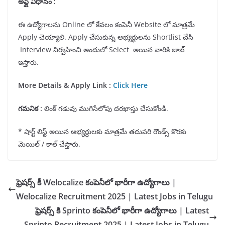
అప్లై విధానం :
ఈ ఉద్యోగాలను Online లో కేవలం కంపెనీ Website లో మాత్రమే
Apply చెయ్యాలి. Apply చేసుకున్న అభ్యర్థులను Shortlist చేసి
Interview నిర్వహించి అందులో Select అయిన వారికి జాబ్
ఇస్తారు.
More Details & Apply Link :
Click Here
గమనిక :
లింక్ గడువు ముగిసేలోపు దరఖాస్తు చేసుకోండి.
*
షార్ట్ లిస్ట్ అయిన అభ్యర్ధులకు మాత్రమే తదుపరి రౌండ్స్ కొరకు
మెయిల్ / కాల్ చేస్తారు.
ఫ్రెషర్స్ కీ Welocalize కంపెనీలో భారీగా ఉద్యోగాలు |
Welocalize Recruitment 2025 | Latest Jobs in Telugu
ఫ్రెషర్స్ కి Sprinto కంపెనీలో భారీగా ఉద్యోగాలు | Latest
Sprinto Recruitment 2025 | Latest Jobs in Telugu