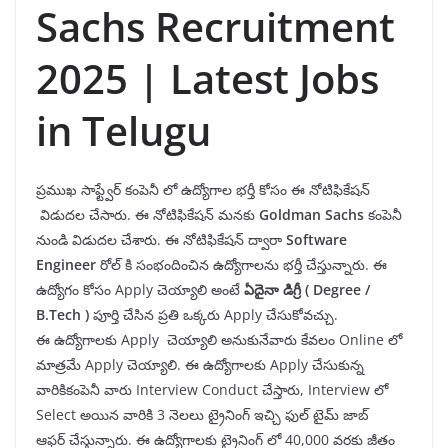
Sachs Recruitment
2025 | Latest Jobs
in Telugu
ప్రముఖ సాఫ్ట్వేర్ కంపెనీ లో ఉద్యోగాల భర్తీ కోసం ఈ నోటిఫికేషన్
విడుదల చేసారు. ఈ నోటిఫికేషన్ మనకు
Goldman Sachs
కంపెనీ
నుండి విడుదల చేశారు. ఈ నోటిఫికేషన్ ద్వారా
Software
Engineer
రోల్ కి సంభందించిన ఉద్యోగాలను భర్తీ చేస్తున్నారు. ఈ
ఉద్యోగం కోసం Apply చెయ్యాలి అంటే
ఏదైనా డిగ్రీ ( Degree /
B.Tech )
పూర్తి చేసిన ప్రతి ఒక్కరు Apply చేసుకోవచ్చు.
ఈ ఉద్యోగాలకు Apply చెయ్యాలి అనుకునేవారు కేవలం Online లో
మాత్రమే Apply చెయ్యాలి. ఈ ఉద్యోగాలకు Apply చేసుకున్న
వారికికంపెనీ వారు Interview Conduct చేస్తారు, Interview లో
Select అయిన వారికి 3 నెలలు ట్రైనింగ్ ఇచ్చి ఫుల్ టైమ్ జాబ్
ఆఫర్ చేస్తున్నారు. ఈ ఉద్యోగాలకు ట్రైనింగ్ లో 40,000 వరకు జీతం