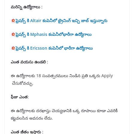
మరిన్ని ఉద్యోగాలు :
ఫ్రెషర్స్ కి Altair కంపెనీలో ట్రైనింగ్ ఇచ్చి జాబ్ ఇస్తున్నారు
ఫ్రెషర్స్ కి Mphasis కంపెనీలోభారీగా ఉద్యోగాలు
ఫ్రెషర్స్ కి Ericsson కంపెనీలో భారీగా ఉద్యోగాలు
ఎంత వయసు ఉండలి
:
ఈ ఉద్యోగాలకు 18 సంవత్సరములు నిండిన ప్రతి ఒక్కరు Apply
చేసుకోవచ్చు.
ఫీజు ఎంత
:
ఈ ఉద్యోగాలకు దరఖాస్తు చెయ్యడానికి ఒక్క రూపాయి కూడా ఎవరికీ
కట్టవలసిన అవసరం లేదు.
ఎంత జీతం ఇస్తారు
: