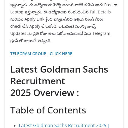
ఇస్తున్నారు. ఈ ఉద్యోగాలకు సెలెక్ట్ ఆయిన వారికి కంపెనీ వారు Free గా
Laptop ఇస్తున్నారు. ఈ ఉద్యోగాలకు సంభంధించిన Full Details
మరియు Apply Link క్రింద ఇవ్వబడినది అక్కడ నుండి మీరు
check చేసి Apply చేసుకోండి. ఇటువంటి మరిన్ని జాబ్స్
Updates ను ప్రతి రోజు తెలుసుకోవాలనుకుంటే మన Telegram
గ్రూప్ లో జాయిన్ అవ్వండి.
TELEGRAM GROUP : CLICK HERE
Latest Goldman Sachs
Recruitment
2025 Overview :
Table of Contents
Latest Goldman Sachs Recruitment 2025 |