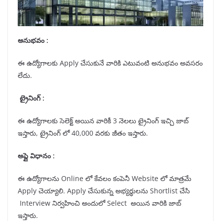
అనుభవం
:
ఈ ఉద్యోగాలకు Apply చేసుకునే వారికి ఎటువంటి అనుభవం అవసరం
లేదు.
ట్రైనింగ్
:
ఈ ఉద్యోగాలకు సెలెక్ట్ అయిన వారికీ 3 నెలలు ట్రైనింగ్ ఇచ్చి జాబ్
ఇస్తారు, ట్రైనింగ్ లో 40,000 వరకు జీతం ఇస్తారు.
అప్లై విధానం
:
ఈ ఉద్యోగాలను Online లో కేవలం కంపెనీ Website లో మాత్రమే
Apply చెయ్యాలి. Apply చేసుకున్న అభ్యర్థులను Shortlist చేసి
Interview నిర్వహించి అందులో Select అయిన వారికి జాబ్
ఇస్తారు.