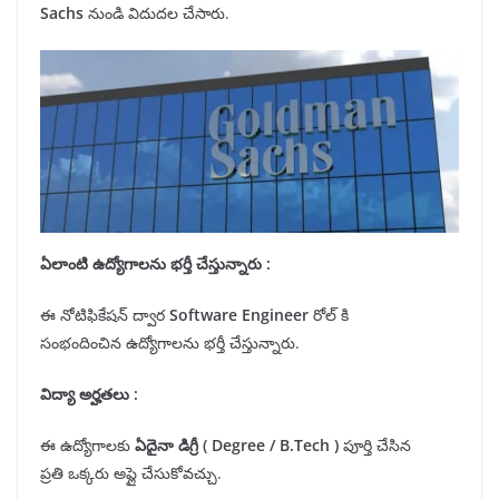
Sachs
నుండి విదుదల చేసారు.
ఏలాంటి ఉద్యోగాలను భర్తీ
చేస్తున్నారు
:
ఈ నోటిఫికేషన్ ద్వార
Software Engineer
రోల్ కి
సంభందించిన ఉద్యోగాలను భర్తీ చేస్తున్నారు.
విద్యా అర్హతలు
:
ఈ ఉద్యోగాలకు
ఏదైనా
డిగ్రీ
(
Degree / B.Tech
)
పూర్తి చేసిన
ప్రతి ఒక్కరు అప్లై చేసుకోవచ్చు.