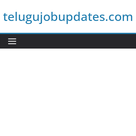
Skip
telugujobupdates.com
to
content