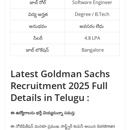
జాబ్ రోల్
Software Engineer
విద్య అర్హత
Degree / B.Tech
అనుభవం
అవసరం లేధు
సేలరీ
4.8 LPA
జాబ్ లొకేషన్
Bangalore
Latest Goldman Sachs
Recruitment 2025 Full
Details in Telugu :
ఈ ఉద్యోగాలను భర్తీ చెయ్యనున్నా సమస్త
:
ఈ నోటిఫికేషన్ మనకూ ప్రముఖ సాఫ్ట్వేర్ కంపెనీ అయిన
Goldman