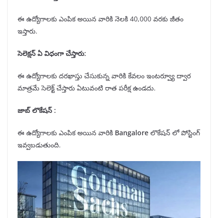
ఈ ఉద్యోగాలకు ఎంపిక అయిన వారికి నెలకి 40,000 వరకు జీతం
ఇస్తారు.
సెలెక్షన్ ఏ విధంగా చేస్తారు
:
ఈ ఉద్యోగాలకు దరఖాస్తు చేసుకున్న వారికి కేవలం ఇంటర్వ్యూ ద్వార
మాత్రమే సెలెక్ట్ చేస్తారు ఏటువంటి రాత పరీక్ష ఉండదు.
జాబ్ లొకేషన్
:
ఈ ఉద్యోగాలకు ఎంపిక అయిన వారికి
Bangalore
లొకేషన్ లో పోస్టింగ్
ఇవ్వబడుతుంది.