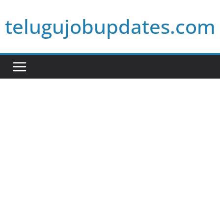
Skip
telugujobupdates.com
to
content