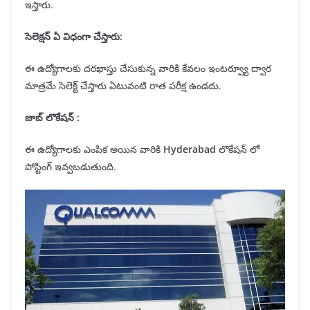
ఇస్తారు.
సెలెక్షన్
ఏ విధంగా చేస్తారు:
ఈ ఉద్యోగాలకు దరఖాస్తు చేసుకున్న వారికి కేవలం ఇంటర్వ్యూ ద్వార
మాత్రమే సెలెక్ట్ చేస్తారు ఏటువంటి రాత పరీక్ష ఉండదు.
జాబ్ లొకేషన్
:
ఈ ఉద్యోగాలకు ఎంపిక అయిన వారికి
Hyderabad
లొకేషన్ లో
పోస్టింగ్ ఇవ్వబడుతుంది.