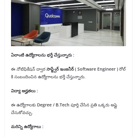
ఏలాంటి ఉద్యోగాలను
భర్తీ
చేస్తున్నారు :
ఈ నోటిఫికేషన్ ద్వార
సాఫ్ట్వేర్ ఇంజనీర్ (
Software Engineer
)
రోల్
కి సంబందించిన ఉద్యోగాలను భర్తీ చేస్తున్నారు.
విద్యా అర్హతలు
:
ఈ ఉద్యోగాలకు
Degree /
B.Tech
పూర్తి చేసిన ప్రతి ఒక్కరు అప్లై
చేసుకోవచ్చు.
మరిన్ని ఉద్యోగాలు :