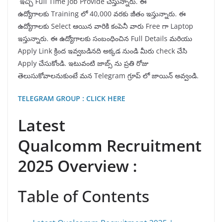
ఇచ్చి Full Time Job Provide చేస్తున్నారు. ఈ
ఉద్యోగాలకు Training లో 40,000 వరకు జీతం ఇస్తున్నారు. ఈ
ఉద్యోగాలకు Select ఆయిన వారికి కంపెనీ వారు Free గా Laptop
ఇస్తున్నారు. ఈ ఉద్యోగాలకు సంబంధించిన Full Details మరియు
Apply Link క్రింద ఇవ్వబడినది అక్కడ నుండి మీరు check చేసి
Apply చేసుకోండి. ఇటువంటి జాబ్స్ ను ప్రతి రోజు
తెలుసుకోవాలనుకుంటే మన Telegram గ్రూప్ లో జాయిన్ అవ్వండి.
TELEGRAM GROUP : CLICK HERE
Latest
Qualcomm Recruitment
2025 Overview :
Table of Contents