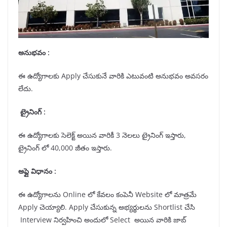
అనుభవం :
ఈ ఉద్యోగాలకు Apply చేసుకునే వారికి ఎటువంటి అనుభవం అవసరం
లేదు.
ట్రైనింగ్ :
ఈ ఉద్యోగాలకు సెలెక్ట్ అయిన వారికీ 3 నెలలు ట్రైనింగ్ ఇస్తారు,
ట్రైనింగ్ లో 40,000 జీతం ఇస్తారు.
అప్లై విధానం :
ఈ ఉద్యోగాలను Online లో కేవలం కంపెనీ Website లో మాత్రమే
Apply చెయ్యాలి. Apply చేసుకున్న అభ్యర్థులను Shortlist చేసి
Interview నిర్వహించి అందులో Select అయిన వారికి జాబ్