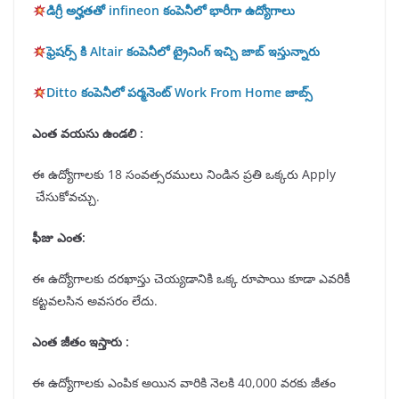
డిగ్రీ అర్హతతో infineon కంపెనీలో భారీగా ఉద్యోగాలు
ఫ్రెషర్స్ కి Altair కంపెనీలో ట్రైనింగ్ ఇచ్చి జాబ్ ఇస్తున్నారు
Ditto కంపెనీలో పర్మనెంట్ Work From Home జాబ్స్
ఎంత వయసు ఉండలి :
ఈ ఉద్యోగాలకు 18 సంవత్సరములు నిండిన ప్రతి ఒక్కరు Apply
చేసుకోవచ్చు.
ఫీజు ఎంత:
ఈ ఉద్యోగాలకు దరఖాస్తు చెయ్యడానికి ఒక్క రూపాయి కూడా ఎవరికీ
కట్టవలసిన అవసరం లేదు.
ఎంత జీతం ఇస్తారు :
ఈ ఉద్యోగాలకు ఎంపిక అయిన వారికి నెలకి 40,000 వరకు జీతం