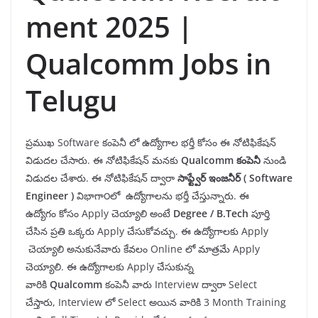
ment 2025 |
Qualcomm Jobs in
Telugu
ప్రముఖ Software కంపెనీ లో ఉద్యోగాల భర్తీ కోసం ఈ నోటిఫికేషన్
విడుదల చేసారు. ఈ నోటిఫికేషన్ మనకు
Qualcomm
కంపెనీ
నుండి
విడుదల చేశారు. ఈ నోటిఫికేషన్ ద్వారా
సాఫ్ట్వేర్ ఇంజనీర్ (
Software
Engineer
)
విభాగా౦లో ఉద్యోగాలను భర్తీ చేస్తున్నారు. ఈ
ఉద్యోగం కోసం Apply చెయ్యాలి అంటే
Degree /
B.Tech
పూర్తి
చేసిన ప్రతి ఒక్కరు Apply చేసుకోవచ్చు. ఈ ఉద్యోగాలకు Apply
చెయ్యాలి అనుకునేవారు కేవలం Online లో మాత్రమే Apply
చెయ్యాలి. ఈ ఉద్యోగాలకు Apply చేసుకున్న
వారికి
Qualcomm
కంపెనీ వారు Interview ద్వారా Select
చేస్తారు, Interview లో Select అయిన వారికి 3 Month Training