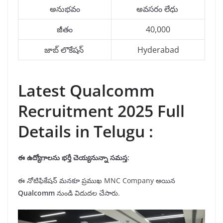
అనుభవం
అవసరం లేధు
జీతం
40,000
జాబ్ లొకేషన్
Hyderabad
Latest Qualcomm
Recruitment 2025 Full
Details in Telugu :
ఈ ఉద్యోగాలను
భర్తీ
చెయ్యనున్నా సమస్త:
ఈ నోటిఫికేషన్ మనకూ ప్రముఖ MNC Company అయిన
Qualcomm
నుండి విదుదల చేసారు.