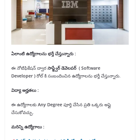
ఏలాంటి ఉద్యోగాలను భర్తీ చేస్తున్నారు :
ఈ నోటిఫికేషన్ ద్వార
సాఫ్ట్వేర్ డెవెలపర్
(
Software
Developer
)
రోల్ కి సంబందించిన ఉద్యోగాలను భర్తీ చేస్తున్నారు.
విద్యా అర్హతలు
:
ఈ ఉద్యోగాలకు
Any
Degree
పూర్తి చేసిన ప్రతి ఒక్కరు అప్లై
చేసుకోవచ్చు.
మరిన్ని ఉద్యోగాలు :