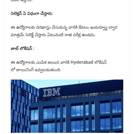
సెలెక్షన్
ఏ విధంగా చేస్తారు:
ఈ ఉద్యోగాలకు దరఖాస్తు చేసుకున్న వారికి కేవలం ఇంటర్వ్యూ ద్వార
మాత్రమే సెలెక్ట్ చేస్తారు ఏటువంటి రాత పరీక్ష ఉండదు.
జాబ్ లొకేషన్
:
ఈ ఉద్యోగాలకు ఎంపిక అయిన వారికి
Hyderabad
లొకేషన్
లో జాయినింగ్ ఇవ్వబడుతుంది.