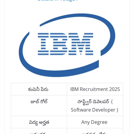
కంపెనీ పేరు
IBM Recruitment 2025
జాబ్ రోల్
సాఫ్ట్వేర్ డెవెలపర్ (
Software Developer )
విద్య అర్హత
Any Degree