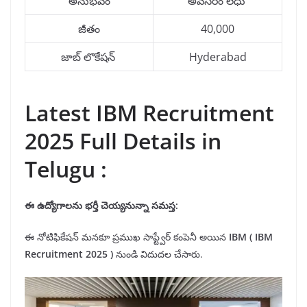
అనుభవం
అవసరం లేధు
జీతం
40,000
జాబ్ లొకేషన్
Hyderabad
Latest IBM Recruitment
2025 Full Details in
Telugu :
ఈ ఉద్యోగాలను భర్తీ చెయ్యనున్నా సమస్త:
ఈ నోటిఫికేషన్ మనకూ ప్రముఖ సాఫ్ట్వేర్ కంపెనీ అయిన
IBM
( IBM
Recruitment 2025 )
నుండి విదుదల చేసారు.