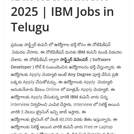
2025 | IBM Jobs in
Telugu
ప్రముఖ సాఫ్ట్వేర్ కంపెనీ లో ఉద్యోగాల భర్తీ కోసం ఈ నోటిఫికేషన్
విడుదల చేసారు. ఈ నోటిఫికేషన్ మనకు
IBM
కంపెనీ నుండి విడుదల
చేశారు. ఈ నోటిఫికేషన్ ద్వారా
సాఫ్ట్వేర్ డెవెలపర్
(
Software
Developer
)
రోల్ కి సంబందించిన ఉద్యోగాలను భర్తీ చేస్తున్నారు. ఈ
ఉద్యోగలకు Apply చెయ్యాలి అంటే
Any
Degree
పూర్తి చేసిన ప్రతి
ఒక్కరు Apply చేసుకోవచ్చు. ఈ ఉద్యోగాలకు Apply చెయ్యాలి
అనుకునేవారు కేవలం Online లో మాత్రమే Apply చెయ్యాలి. ఈ
ఉద్యోగాలకు Apply చేసుకున్న వారికి
IBM
కంపెనీ వారు చిన్న
interview నిర్వహించి ఎంపిక చేస్తారు, Interview లో సెలెక్ట్ అయిన
వారికి 3 నెలలు ట్రైనింగ్ ఇచ్చి జాబ్ ఇస్తారు. ఈ
ఉద్యోగాలకు ట్రైనింగ్ లో నెలకి 40,000 వరకు జీతం ఇస్తున్నారు. ఈ
ఉద్యోగాలకు సెలెక్ట్ ఆయిన వారికి కంపెనీ వారు Free గా Laptop