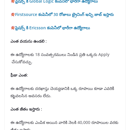
ఫ్రెషర్స్ కి Global Logic కంపెనీలో భారీగా ఉద్యోగాలు
Firstsource కంపెనీలో 30 రోజులు ట్రైనింగ్ ఇచ్చి జాబ్ ఇస్తారు
ఫ్రెషర్స్ కి Ericsson కంపెనీలో భారీగా ఉద్యోగాలు
ఎంత వయసు ఉండలి :
ఈ ఉద్యోగాలకు 18 సంవత్సరములు నిండిన ప్రతి ఒక్కరు Apply
చేసుకోవచ్చు.
ఫీజు ఎంత:
ఈ ఉద్యోగాలకు దరఖాస్తు చెయ్యడానికి ఒక్క రూపాయి కూడా ఎవరికీ
కట్టవలసిన అవసరం లేదు.
ఎంత జీతం ఇస్తారు :
ఈ ఉద్యోగాలకు ఎంపిక అయిన వారికి నెలకి 40,000 రూపాయిల వరకు
జీతం ఇస్తారు.