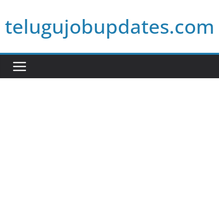
Skip
telugujobupdates.com
to
content