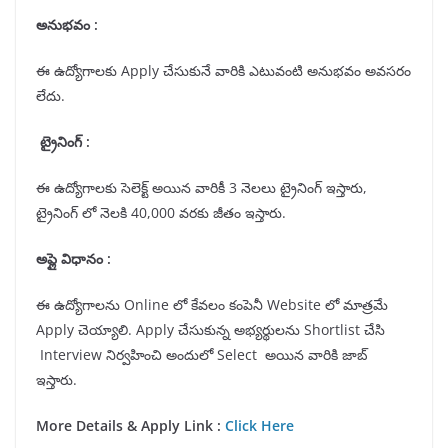
అనుభవం :
ఈ ఉద్యోగాలకు Apply చేసుకునే వారికి ఎటువంటి అనుభవం అవసరం
లేదు.
ట్రైనింగ్ :
ఈ ఉద్యోగాలకు సెలెక్ట్ అయిన వారికీ 3 నెలలు ట్రైనింగ్ ఇస్తారు,
ట్రైనింగ్ లో నెలకి 40,000 వరకు జీతం ఇస్తారు.
అప్లై విధానం :
ఈ ఉద్యోగాలను Online లో కేవలం కంపెనీ Website లో మాత్రమే
Apply చెయ్యాలి. Apply చేసుకున్న అభ్యర్థులను Shortlist చేసి
Interview నిర్వహించి అందులో Select అయిన వారికి జాబ్
ఇస్తారు.
More Details & Apply Link :
Click Here