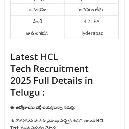
అనుభవం
అవసరం లేధు
సేలరీ
4.2 LPA
జాబ్ లొకేషన్
Hyderabad
Latest HCL
Tech Recruitment
2025 Full Details in
Telugu :
ఈ ఉద్యోగాలను
భర్తీ
చెయ్యనున్నా సమస్త:
ఈ నోటిఫికేషన్ మనకూ ప్రముఖ సాఫ్ట్వేర్ కంపెనీ అయిన
HCL
Tech
నుండి విదుదల చేసారు.