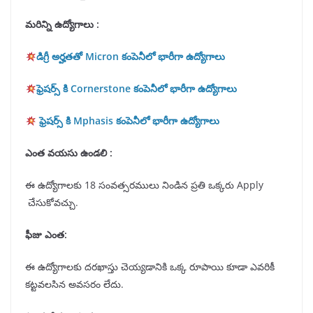
మరిన్ని ఉద్యోగాలు :
డిగ్రీ అర్హతతో Micron కంపెనీలో భారీగా ఉద్యోగాలు
ఫ్రెషర్స్ కి Cornerstone కంపెనీలో భారీగా ఉద్యోగాలు
ఫ్రెషర్స్ కి Mphasis కంపెనీలో భారీగా ఉద్యోగాలు
ఎంత వయసు ఉండలి :
ఈ ఉద్యోగాలకు 18 సంవత్సరములు నిండిన ప్రతి ఒక్కరు Apply
చేసుకోవచ్చు.
ఫీజు ఎంత:
ఈ ఉద్యోగాలకు దరఖాస్తు చెయ్యడానికి ఒక్క రూపాయి కూడా ఎవరికీ
కట్టవలసిన అవసరం లేదు.