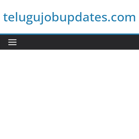
Skip
telugujobupdates.com
to
content