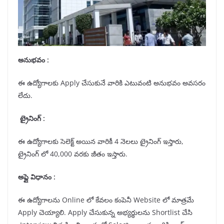
అనుభవం :
ఈ ఉద్యోగాలకు Apply చేసుకునే వారికి ఎటువంటి అనుభవం అవసరం
లేదు.
ట్రైనింగ్ :
ఈ ఉద్యోగాలకు సెలెక్ట్ అయిన వారికీ 4 నెలలు ట్రైనింగ్ ఇస్తారు,
ట్రైనింగ్ లో 40,000 వరకు జీతం ఇస్తారు.
అప్లై విధానం :
ఈ ఉద్యోగాలను Online లో కేవలం కంపెనీ Website లో మాత్రమే
Apply చెయ్యాలి. Apply చేసుకున్న అభ్యర్థులను Shortlist చేసి