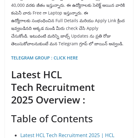
40,000 వరకు జీతం ఇస్తున్నారు. ఈ ఉద్యోగాలకు సెలెక్ట్ ఆయిన వారికి
కంపెనీ వారు Free గా Laptop ఇస్తున్నారు. ఈ
ఉద్యోగాలకు సంభంధించిన Full Details మరియు Apply Link క్రింద
ఇవ్వబడినది అక్కడ నుండి మీరు check చేసి Apply
చేసుకోండి. ఇటువంటి మరిన్ని జాబ్స్ Updates ను ప్రతి రోజు
తెలుసుకోవాలనుకుంటే మన Telegram గ్రూప్ లో జాయిన్ అవ్వండి.
TELEGRAM GROUP : CLICK HERE
Latest HCL
Tech Recruitment
2025 Overview :
Table of Contents
Latest HCL Tech Recruitment 2025 | HCL