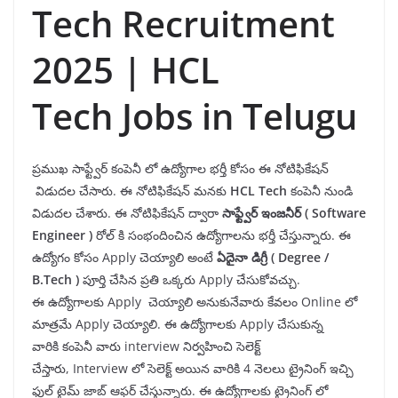
Tech Recruitment
2025 | HCL
Tech Jobs in Telugu
ప్రముఖ సాఫ్ట్వేర్ కంపెనీ లో ఉద్యోగాల భర్తీ కోసం ఈ నోటిఫికేషన్
విడుదల చేసారు. ఈ నోటిఫికేషన్ మనకు
H
CL Tech
కంపెనీ
నుండి
విడుదల చేశారు. ఈ నోటిఫికేషన్ ద్వారా
సాఫ్ట్వేర్ ఇంజనీర్
(
Software
Engineer
)
రోల్ కి సంభందించిన ఉద్యోగాలను భర్తీ చేస్తున్నారు. ఈ
ఉద్యోగం కోసం Apply చెయ్యాలి అంటే
ఏదైనా డిగ్రీ ( Degree /
B.Tech
)
పూర్తి చేసిన ప్రతి ఒక్కరు Apply చేసుకోవచ్చు.
ఈ ఉద్యోగాలకు Apply చెయ్యాలి అనుకునేవారు కేవలం Online లో
మాత్రమే Apply చెయ్యాలి. ఈ ఉద్యోగాలకు Apply చేసుకున్న
వారికి కంపెనీ వారు interview నిర్వహించి సెలెక్ట్
చేస్తారు, Interview లో సెలెక్ట్ అయిన వారికి 4 నెలలు ట్రైనింగ్ ఇచ్చి
ఫుల్ టైమ్ జాబ్ ఆఫర్ చేస్తున్నారు. ఈ ఉద్యోగాలకు ట్రైనింగ్ లో