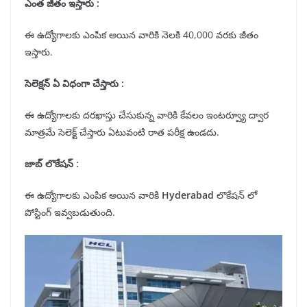
ఎంత జీతం ఇస్తారు :
ఈ ఉద్యోగాలకు ఎంపిక అయిన వారికి నెలకి 40,000 వరకు జీతం
ఇస్తారు.
సెలెక్షన్
ఏ విధంగా చేస్తారు
:
ఈ ఉద్యోగాలకు దరఖాస్తు చేసుకున్న వారికి కేవలం ఇంటర్వ్యూ ద్వార
మాత్రమే సెలెక్ట్ చేస్తారు ఏటువంటి రాత పరీక్ష ఉండదు.
జాబ్ లొకేషన్
:
ఈ ఉద్యోగాలకు ఎంపిక అయిన వారికి
Hyderabad
లొకేషన్ లో
పోస్టింగ్ ఇవ్వబడుతుంది.