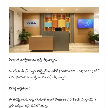
ఏలాంటి ఉద్యోగాలను
భర్తీ
చేస్తున్నారు :
ఈ నోటిఫికేషన్ ద్వార
సాఫ్ట్వేర్ ఇంజనీర్
(
Software Engineer
)
రోల్
కి సంభందించిన ఉద్యోగాలను భర్తీ చేస్తున్నారు.
విద్యా అర్హతలు
:
ఈ ఉద్యోగాలకు అప్లై చేయాలి అంటే
Degree /
B.Tech
పూర్తి చేసిన
ప్రతి ఒక్కరు అప్లై చేసుకోవచ్చు.