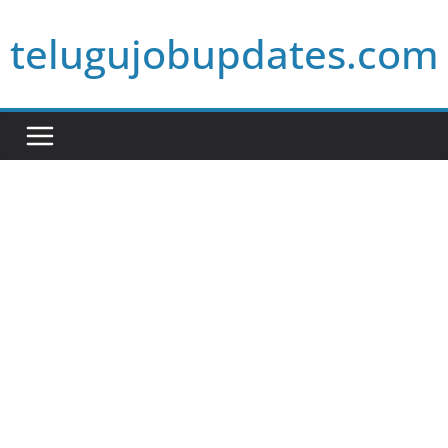
Skip
telugujobupdates.com
to
content