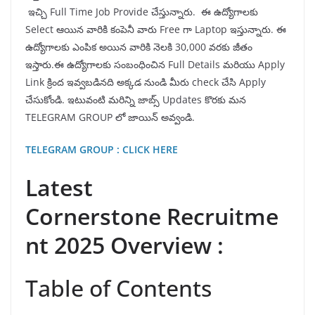
ఇచ్చి Full Time Job Provide చేస్తున్నారు. ఈ ఉద్యోగాలకు
Select ఆయిన వారికి కంపెనీ వారు Free గా Laptop ఇస్తున్నారు. ఈ
ఉద్యోగాలకు ఎంపిక అయిన వారికి నెలకి 30,000 వరకు జీతం
ఇస్తారు.ఈ ఉద్యోగాలకు సంబంధించిన Full Details మరియు Apply
Link క్రింద ఇవ్వబడినది అక్కడ నుండి మీరు check చేసి Apply
చేసుకోండి. ఇటువంటి మరిన్ని జాబ్స్ Updates కొరకు మన
TELEGRAM GROUP లో జాయిన్ అవ్వండి.
TELEGRAM GROUP : CLICK HERE
Latest
Cornerstone Recruitme
nt 2025 Overview :
Table of Contents