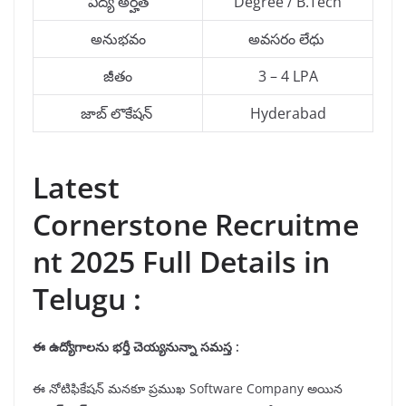
విద్య అర్హత
Degree / B.Tech
అనుభవం
అవసరం లేధు
జీతం
3 – 4 LPA
జాబ్ లొకేషన్
Hyderabad
Latest
Cornerstone Recruitme
nt 2025 Full Details in
Telugu :
ఈ ఉద్యోగాలను భర్తీ చెయ్యనున్నా సమస్త :
ఈ నోటిఫికేషన్ మనకూ ప్రముఖ Software Company అయిన