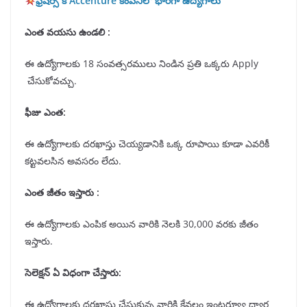
ఫ్రెషర్స్ కి Accenture కంపెనీలో భారీగా ఉద్యోగాలు
ఎంత వయసు ఉండలి :
ఈ ఉద్యోగాలకు 18 సంవత్సరములు నిండిన ప్రతి ఒక్కరు Apply
చేసుకోవచ్చు.
ఫీజు ఎంత:
ఈ ఉద్యోగాలకు దరఖాస్తు చెయ్యడానికి ఒక్క రూపాయి కూడా ఎవరికీ
కట్టవలసిన అవసరం లేదు.
ఎంత జీతం ఇస్తారు :
ఈ ఉద్యోగాలకు ఎంపిక అయిన వారికి నెలకి 30,000 వరకు జీతం
ఇస్తారు.
సెలెక్షన్
ఏ విధంగా చేస్తారు:
ఈ ఉద్యోగాలకు దరఖాస్తు చేసుకున్న వారికి కేవలం ఇంటర్వ్యూ ద్వార