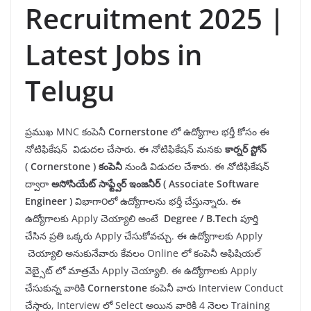
Recruitment 2025 |
Latest Jobs in
Telugu
ప్రముఖ MNC కంపెనీ
Cornerstone
లో ఉద్యోగాల భర్తీ కోసం ఈ
నోటిఫికేషన్ విడుదల చేసారు. ఈ నోటిఫికేషన్ మనకు
కార్నర్ స్టోన్
(
Cornerstone
)
కంపెనీ
నుండి విడుదల చేశారు. ఈ నోటిఫికేషన్
ద్వారా
అసోసియేట్
సాఫ్ట్వేర్ ఇంజనీర్ (
Associate Software
Engineer
)
విభాగా౦లో ఉద్యోగాలను భర్తీ చేస్తున్నారు. ఈ
ఉద్యోగాలకు Apply చెయ్యాలి అంటే
Degree / B.Tech
పూర్తి
చేసిన ప్రతి ఒక్కరు Apply చేసుకోవచ్చు. ఈ ఉద్యోగాలకు Apply
చెయ్యాలి అనుకునేవారు కేవలం Online లో కంపెనీ అఫిషియల్
వెబ్సైట్ లో మాత్రమే Apply చెయ్యాలి. ఈ ఉద్యోగాలకు Apply
చేసుకున్న వారికి
Cornerstone
కంపెనీ వారు Interview Conduct
చేస్తారు, Interview లో Select అయిన వారికి 4 నెలల Training