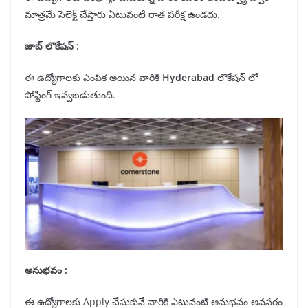
మాత్రమే సెలెక్ట్ చేస్తారు ఏటువంటి రాత పరీక్ష ఉండదు.
జాబ్ లొకేషన్
:
ఈ ఉద్యోగాలకు ఎంపిక అయిన వారికి
Hyderabad
లొకేషన్ లో
పోస్టింగ్ ఇవ్వబడుతుంది.
అనుభవం :
ఈ ఉద్యోగాలకు Apply చేసుకునే వారికి ఎటువంటి అనుభవం అవసరం