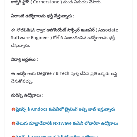
కార్నర్ స్టోన్ (
Cornerstone
)
నుండి విదుదల చేసారు.
ఏలాంటి ఉద్యోగాలను భర్తీ చేస్తున్నారు :
ఈ నోటిఫికేషన్ ద్వార
అసోసియేట్
సాఫ్ట్వేర్ ఇంజనీర్ (
Associate
Software Engineer
)
రోల్ కి సంబందించిన ఉద్యోగాలను భర్తీ
చేస్తున్నారు.
విద్యా అర్హతలు
:
ఈ ఉద్యోగాలకు
Degree / B.
T
ech
పూర్తి చేసిన ప్రతి ఒక్కరు అప్లై
చేసుకోవచ్చు.
మరిన్ని ఉద్యోగాలు :
ఫ్రెషర్స్ కి Amdocs కంపెనీలో ట్రైనింగ్ ఇచ్చి జాబ్ ఇస్తున్నారు
తెలుగు మాట్లాడేవారికి NxtWave కంపెనీ లోభారీగా ఉద్యోగాలు