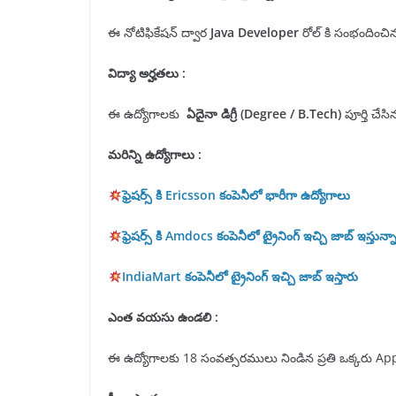
ఈ నోటిఫికేషన్ ద్వార
Java Developer
రోల్ కి సంభందించిన 
విద్యా అర్హతలు
:
ఈ ఉద్యోగాలకు
ఏదైనా డిగ్రీ
(
Degree
/ B.Tech)
పూర్తి చేసి
మరిన్ని ఉద్యోగాలు :
ఫ్రెషర్స్ కి Ericsson కంపెనీలో భారీగా ఉద్యోగాలు
ఫ్రెషర్స్ కి Amdocs కంపెనీలో ట్రైనింగ్ ఇచ్చి జాబ్ ఇస్తున్న
IndiaMart కంపెనీలో ట్రైనింగ్ ఇచ్చి జాబ్ ఇస్తారు
ఎంత వయసు ఉండలి :
ఈ ఉద్యోగాలకు 18 సంవత్సరములు నిండిన ప్రతి ఒక్కరు App