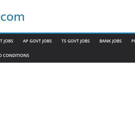
.com
T JOBS
AP GOVT JOBS
TS GOVT JOBS
BANK JOBS
P
D CONDITIONS