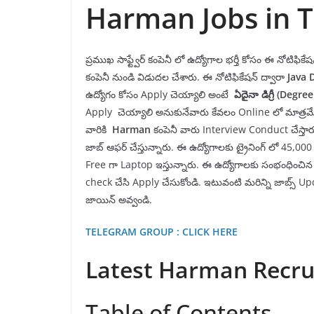
Harman Jobs in 
ప్రముఖ సాఫ్ట్వేర్ కంపెనీ లో ఉద్యోగాల భర్తీ కోసం ఈ నోటిఫ
కంపెనీ
నుండి విడుదల చేశారు. ఈ నోటిఫికేషన్ ద్వారా
Java 
ఉద్యోగం కోసం Apply చెయ్యాలి అంటే
ఏదైనా డిగ్రీ
(
Degre
Apply చెయ్యాలి అనుకునేవారు కేవలం Online లో మాత్రమే
వారికి
H
arman
కంపెనీ వారు Interview Conduct చేస్తారు
జాబ్ ఆఫర్ చేస్తున్నారు. ఈ ఉద్యోగాలకు ట్రైనింగ్ లో 45,000
Free గా Laptop ఇస్తున్నారు. ఈ ఉద్యోగాలకు సంభంధించిన
check చేసి Apply చేసుకోండి. ఇటువంటి మరిన్ని జాబ్స్ U
జాయిన్ అవ్వండి.
TELEGRAM GROUP : CLICK HERE
Latest Harman Recru
Table of Contents