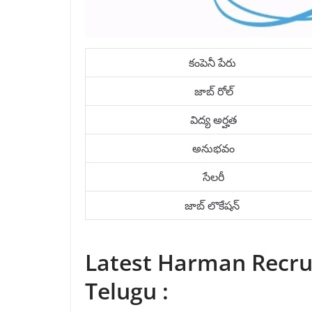
కంపెనీ పేరు
జాబ్ రోల్
విద్య అర్హత
అనుభవం
సేలరీ
జాబ్ లొకేషన్
Latest Harman Recrui
Telugu :