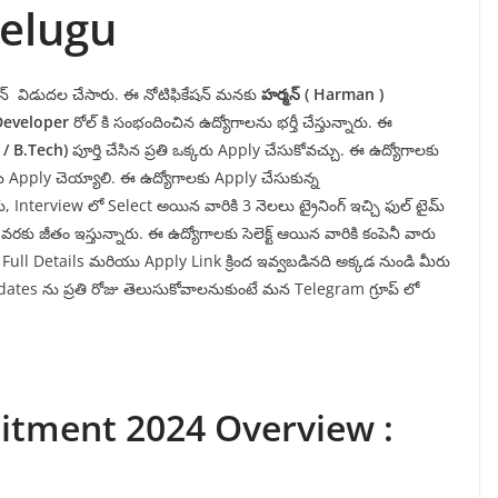
Telugu
ికేషన్ విడుదల చేసారు. ఈ నోటిఫికేషన్ మనకు
హర్మన్ (
Harman
)
Developer
రోల్ కి సంభందించిన ఉద్యోగాలను భర్తీ చేస్తున్నారు. ఈ
e
/ B.Tech)
పూర్తి చేసిన ప్రతి ఒక్కరు Apply చేసుకోవచ్చు. ఈ ఉద్యోగాలకు
 Apply చెయ్యాలి. ఈ ఉద్యోగాలకు Apply చేసుకున్న
, Interview లో Select అయిన వారికి 3 నెలలు ట్రైనింగ్ ఇచ్చి ఫుల్ టైమ్
 వరకు జీతం ఇస్తున్నారు. ఈ ఉద్యోగాలకు సెలెక్ట్ ఆయిన వారికి కంపెనీ వారు
 Full Details మరియు Apply Link క్రింద ఇవ్వబడినది అక్కడ నుండి మీరు
pdates ను ప్రతి రోజు తెలుసుకోవాలనుకుంటే మన Telegram గ్రూప్ లో
itment 2024 Overview :