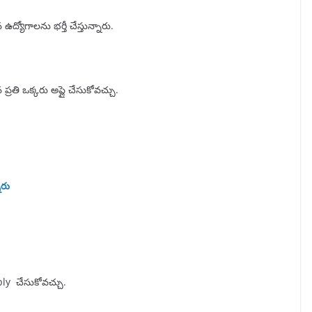
ఉద్యోగాలను భర్తీ చేస్తున్నారు.
న ప్రతి ఒక్కరు అప్లై చేసుకోవచ్చు.
ారు
ly చేసుకోవచ్చు.