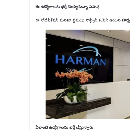
ఈ ఉద్యోగాలను
భర్తీ
చెయ్యనున్నా సమస్త:
ఈ నోటిఫికేషన్ మనకూ ప్రముఖ సాఫ్ట్వేర్ కంపెనీ అయిన
హర్మ
ఏలాంటి ఉద్యోగాలను
భర్తీ
చేస్తున్నారు :