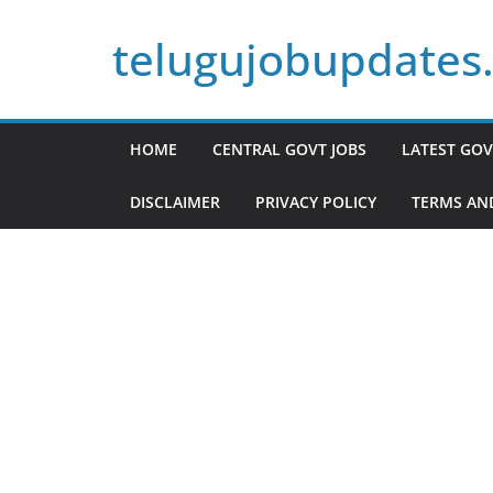
Skip
telugujobupdates
to
content
HOME
CENTRAL GOVT JOBS
LATEST GOV
DISCLAIMER
PRIVACY POLICY
TERMS AN