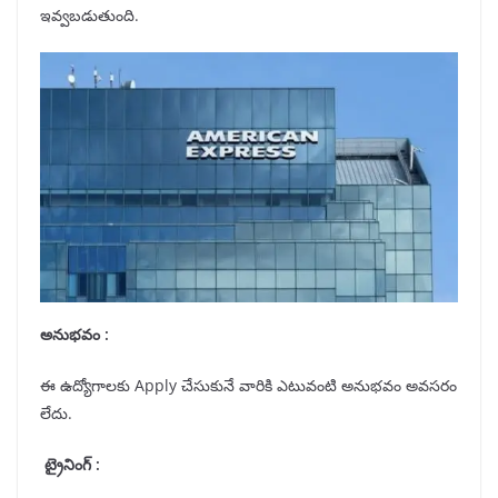
ఇవ్వబడుతుంది.
అనుభవం :
ఈ ఉద్యోగాలకు Apply చేసుకునే వారికి ఎటువంటి అనుభవం అవసరం
లేదు.
ట్రైనింగ్ :