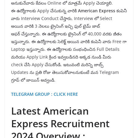
అనుకునేవారు కేవలం Online లో మాత్రమే Apply చెయ్యాలి.
ఈ ఉద్యోగాలకు Apply చేసుకున్న వారికి
American Express
కంపెనీ
వారు Interview Conduct చేస్తారు, Interview లో Select
అయిన వారికి 3 నెలలు ట్రైనింగ్ ఇచ్చి ఫుల్ టైమ్ జాబ్
ఆఫర్ చేస్తున్నారు. ఈ ఉద్యోగాలకు ట్రైనింగ్ లో 40,000 వరకు జీతం
ఇస్తున్నారు. ఈ ఉద్యోగాలకు సెలెక్ట్ ఆయిన వారికి కంపెనీ వారు Free గా
Laptop ఇస్తున్నారు. ఈ ఉద్యోగాలకు సంభంధించిన Full Details
మరియు Apply Link క్రింద ఇవ్వబడినది అక్కడ నుండి మీరు
check చేసి Apply చేసుకోండి. ఇటువంటి మరిన్ని జాబ్స్
Updates ను ప్రతి రోజు తెలుసుకోవాలనుకుంటే మన Telegram
గ్రూప్ లో జాయిన్ అవ్వండి.
TELEGRAM GROUP : CLICK HERE
Latest American
Express Recruitment
2024 Overview :