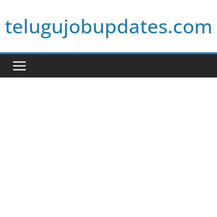
Skip
telugujobupdates.com
to
content