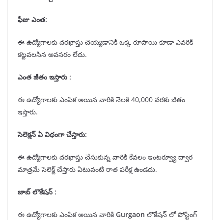
ఫీజు ఎంత:
ఈ ఉద్యోగాలకు దరఖాస్తు చెయ్యడానికి ఒక్క రూపాయి కూడా ఎవరికీ
కట్టవలసిన అవసరం లేదు.
ఎంత జీతం ఇస్తారు :
ఈ ఉద్యోగాలకు ఎంపిక అయిన వారికి నెలకి 40,000 వరకు జీతం
ఇస్తారు.
సెలెక్షన్
ఏ విధంగా చేస్తారు:
ఈ ఉద్యోగాలకు దరఖాస్తు చేసుకున్న వారికి కేవలం ఇంటర్వ్యూ ద్వార
మాత్రమే సెలెక్ట్ చేస్తారు ఏటువంటి రాత పరీక్ష ఉండదు.
జాబ్ లొకేషన్
:
ఈ ఉద్యోగాలకు ఎంపిక అయిన వారికి
Gurgaon
లొకేషన్ లో పోస్టింగ్