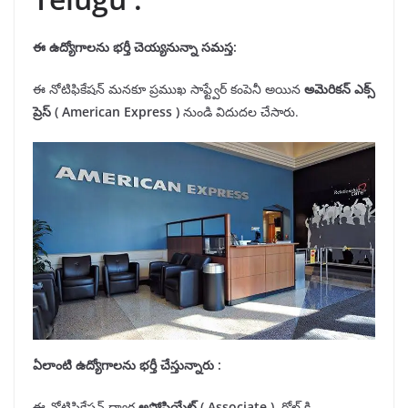
ఈ ఉద్యోగాలను
భర్తీ
చెయ్యనున్నా సమస్త:
ఈ నోటిఫికేషన్ మనకూ ప్రముఖ సాఫ్ట్వేర్ కంపెనీ అయిన
అమెరికన్ ఎక్స్
ప్రెస్ (
American Express
)
నుండి విదుదల చేసారు.
ఏలాంటి ఉద్యోగాలను
భర్తీ
చేస్తున్నారు :
ఈ నోటిఫికేషన్ ద్వార
అసోసియేట్ (
Associate
)
రోల్ కి