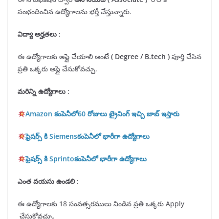
సంభందించిన ఉద్యోగాలను భర్తీ చేస్తున్నారు.
విద్యా అర్హతలు
:
ఈ ఉద్యోగాలకు అప్లై చేయాలి అంటే
(
Degree
/ B.tech
)
పూర్తి చేసిన
ప్రతి ఒక్కరు అప్లై చేసుకోవచ్చు.
మరిన్ని ఉద్యోగాలు :
Amazon కంపెనీలో60 రోజులు ట్రైనింగ్ ఇచ్చి జాబ్ ఇస్తారు
ఫ్రెషర్స్ కి Siemensకంపెనీలో భారీగా ఉద్యోగాలు
ఫ్రెషర్స్ కి Sprintoకంపెనీలో భారీగా ఉద్యోగాలు
ఎంత వయసు ఉండలి :
ఈ ఉద్యోగాలకు 18 సంవత్సరములు నిండిన ప్రతి ఒక్కరు Apply
చేసుకోవచ్చు.