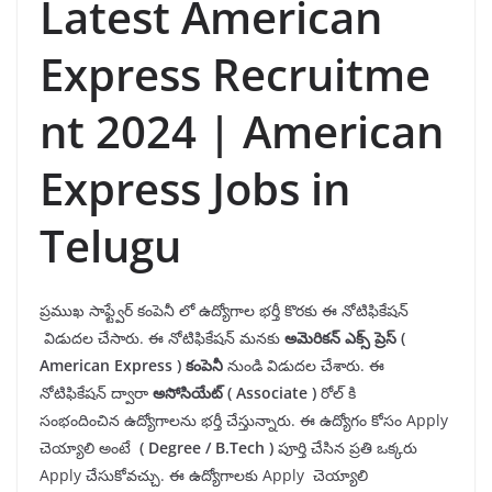
Latest American
Express Recruitme
nt 2024 | American
Express Jobs in
Telugu
ప్రముఖ సాఫ్ట్వేర్ కంపెనీ లో ఉద్యోగాల భర్తీ కొరకు ఈ నోటిఫికేషన్
విడుదల చేసారు. ఈ నోటిఫికేషన్ మనకు
అమెరికన్ ఎక్స్ ప్రెస్ (
American Express
) కంపెనీ
నుండి విడుదల చేశారు. ఈ
నోటిఫికేషన్ ద్వారా
అసోసియేట్ (
Associate
)
రోల్ కి
సంభందించిన ఉద్యోగాలను భర్తీ చేస్తున్నారు. ఈ ఉద్యోగం కోసం Apply
చెయ్యాలి అంటే
(
Degree
/ B.Tech
)
పూర్తి చేసిన ప్రతి ఒక్కరు
Apply చేసుకోవచ్చు. ఈ ఉద్యోగాలకు Apply చెయ్యాలి