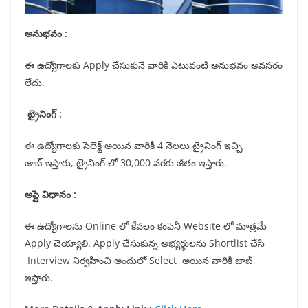
అనుభవం :
ఈ ఉద్యోగాలకు Apply చేసుకునే వారికి ఎటువంటి అనుభవం అవసరం
లేదు.
ట్రైనింగ్ :
ఈ ఉద్యోగాలకు సెలెక్ట్ అయిన వారికీ 4 నెలలు ట్రైనింగ్ ఇచ్చి
జాబ్ ఇస్తారు, ట్రైనింగ్ లో 30,000 వరకు జీతం ఇస్తారు.
అప్లై విధానం :
ఈ ఉద్యోగాలను Online లో కేవలం కంపెనీ Website లో మాత్రమే
Apply చెయ్యాలి. Apply చేసుకున్న అభ్యర్థులను Shortlist చేసి
Interview నిర్వహించి అందులో Select అయిన వారికి జాబ్
ఇస్తారు.