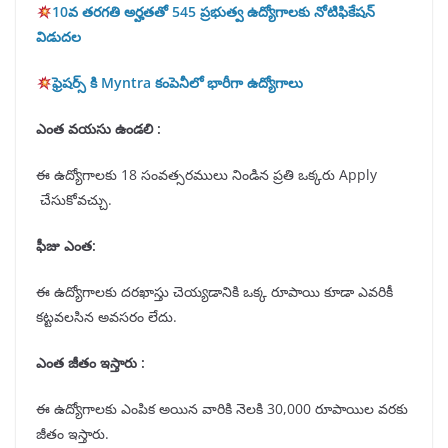
10వ తరగతి అర్హతతో 545 ప్రభుత్వ ఉద్యోగాలకు నోటిఫికేషన్
విడుదల
ఫ్రెషర్స్ కి Myntra కంపెనీలో భారీగా ఉద్యోగాలు
ఎంత వయసు ఉండలి :
ఈ ఉద్యోగాలకు 18 సంవత్సరములు నిండిన ప్రతి ఒక్కరు Apply
చేసుకోవచ్చు.
ఫీజు ఎంత:
ఈ ఉద్యోగాలకు దరఖాస్తు చెయ్యడానికి ఒక్క రూపాయి కూడా ఎవరికీ
కట్టవలసిన అవసరం లేదు.
ఎంత జీతం ఇస్తారు :
ఈ ఉద్యోగాలకు ఎంపిక అయిన వారికి నెలకి 30,000 రూపాయిల వరకు
జీతం ఇస్తారు.