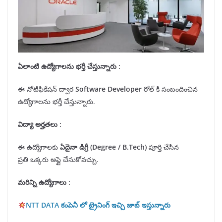
ఏలాంటి ఉద్యోగాలను
భర్తీ
చేస్తున్నారు :
ఈ నోటిఫికేషన్ ద్వార
Software Developer
రోల్ కి సంబందించిన
ఉద్యోగాలను భర్తీ చేస్తున్నారు.
విద్యా అర్హతలు
:
ఈ ఉద్యోగాలకు
ఏదైనా డిగ్రీ
(Degree /
B.Tech
)
పూర్తి చేసిన
ప్రతి ఒక్కరు అప్లై చేసుకోవచ్చు.
మరిన్ని ఉద్యోగాలు :
NTT DATA కంపెనీ లో ట్రైనింగ్ ఇచ్చి జాబ్ ఇస్తున్నారు