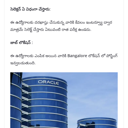
సెలెక్షన్
ఏ
విధంగా
చేస్తారు:
ఈ ఉద్యోగాలకు దరఖాస్తు చేసుకున్న వారికి కేవలం ఇంటర్వ్యూ ద్వార
మాత్రమే సెలెక్ట్ చేస్తారు ఏటువంటి రాత పరీక్ష ఉండదు.
జాబ్ లొకేషన్
:
ఈ ఉద్యోగాలకు ఎంపిక అయిన వారికి
Bangalore
లొకేషన్ లో పోస్టింగ్
ఇవ్వబడుతుంది.