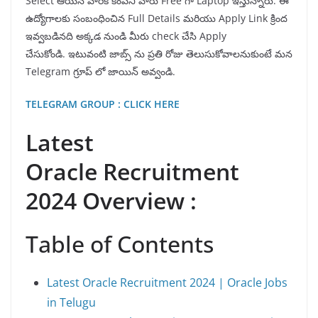
Select ఆయిన వారికి కంపెనీ వారు Free గా Laptop ఇస్తున్నారు. ఈ
ఉద్యోగాలకు సంబంధించిన Full Details మరియు Apply Link క్రింద
ఇవ్వబడినది అక్కడ నుండి మీరు check చేసి Apply
చేసుకోండి. ఇటువంటి జాబ్స్ ను ప్రతి రోజు తెలుసుకోవాలనుకుంటే మన
Telegram గ్రూప్ లో జాయిన్ అవ్వండి.
TELEGRAM GROUP : CLICK HERE
Latest
Oracle Recruitment
2024 Overview :
Table of Contents
Latest Oracle Recruitment 2024 | Oracle Jobs
in Telugu