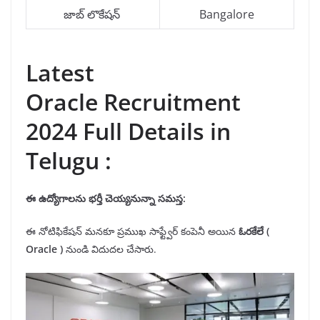
జాబ్ లొకేషన్
Bangalore
Latest
Oracle Recruitment
2024 Full Details in
Telugu :
ఈ ఉద్యోగాలను
భర్తీ
చెయ్యనున్నా సమస్త:
ఈ నోటిఫికేషన్ మనకూ ప్రముఖ సాఫ్ట్వేర్ కంపెనీ అయిన
ఓరకేలే (
Oracle )
నుండి విదుదల చేసారు.