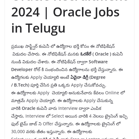
2024 | Oracle Jobs
in Telugu
ప్రముఖ సాఫ్ట్వేర్ కంపెనీ లో ఉద్యోగాల భర్తీ కోసం ఈ నోటిఫికేషన్
విడుదల చేసారు. ఈ నోటిఫికేషన్ మనకు
ఓరకేలే ( Oracle )
కంపెనీ
నుండి విడుదల చేశారు. ఈ నోటిఫికేషన్ ద్వారా
Software
Developer
రోల్ కి సంభందించిన ఉద్యోగాలను భర్తీ చేస్తున్నారు.
ఈ
ఉద్యోగలకు Apply చెయ్యాలి అంటే
ఏదైనా డిగ్రీ
(Degree
/
B.Tech
)
పూర్తి చేసిన ప్రతి ఒక్కరు Apply చేసుకోవచ్చు.
ఈ ఉద్యోగాలకు Apply చెయ్యాలి అనుకునేవారు కేవలం Online లో
మాత్రమే Apply చెయ్యాలి. ఈ ఉద్యోగాలకు Apply చేసుకున్న
వారికి
Oracle
కంపెనీ వారు Interview ద్వారా ఎంపిక
చేస్తారు, Interview లో Select అయిన వారికి 4 నెలలు ట్రైనింగ్ ఇచ్చి
ఫుల్ టైమ్ జాబ్ ని Offer చేస్తున్నారు. ఈ ఉద్యోగాలకు ట్రైనింగ్ లో
30,000 వరకు జీతం ఇస్తున్నారు. ఈ ఉద్యోగాలకు