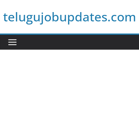
Skip
telugujobupdates.com
to
content